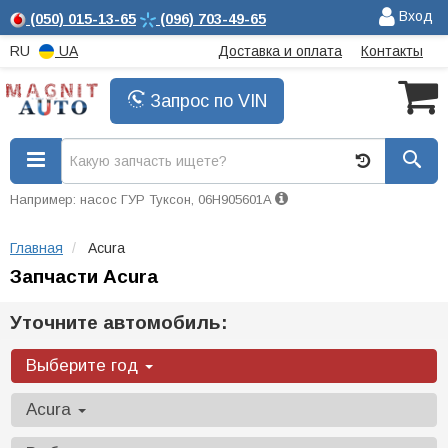
Вход
(050)
015-13-65
(096)
703-49-65
RU
UA
Доставка и оплата
Контакты
Запрос по VIN
Например: насос ГУР Туксон, 06H905601A
Главная
Acura
Запчасти Acura
Уточните автомобиль:
Выберите год
Acura