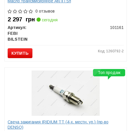
Масло трансмисионное АКПП 5л
0 отзывов
2 297
грн
сегодня
Артикул:
101161
FEBI
BILSTEIN
Код: 1260792-2
КУПИТЬ
Топ продаж
Свеча зажигания IRIDIUM TT (4-х. местн. уп.) (пр-во
DENSO)