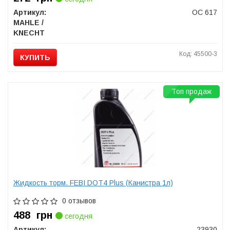
Артикул:
OC 617
MAHLE /
KNECHT
Код: 45500-3
КУПИТЬ
Топ продаж
Жидкость торм. FEBI DOT4 Plus (Канистра 1л)
0 отзывов
488
грн
сегодня
Артикул:
23930