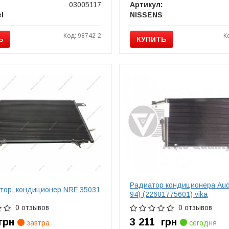
03005117
Артикул:
l
NISSENS
Код: 98742-2
К
Ь
КУПИТЬ
Радиатор кондиционера Audi
тор, кондиционер NRF 35031
94) (22601775601) vika
0 отзывов
0 отзывов
грн
3 211
грн
завтра
сегодня