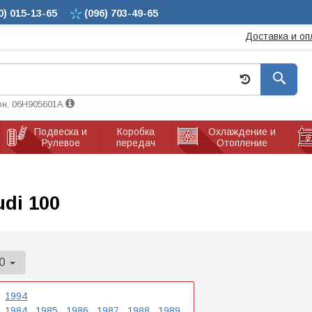
0)
015-13-65
(096)
703-49-65
Доставка и оп
он, 06H905601A
Подвеска и
Коробка
Охлаждение и
Рулевое
передач
Отопление
di 100
00
1994
1984
1985
1986
1987
1988
1989