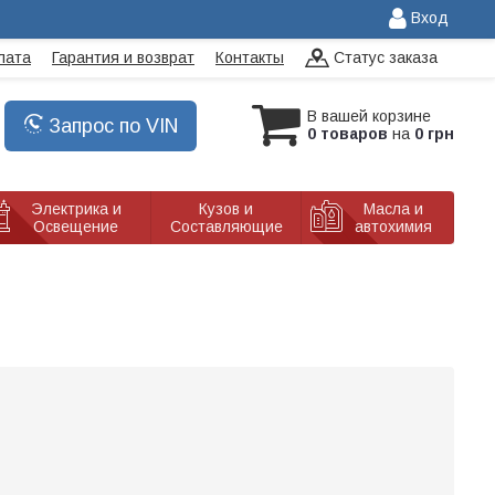
Вход
лата
Гарантия и возврат
Контакты
Статус заказа
В вашей корзине
Запрос по VIN
0 товаров
на
0 грн
Электрика и
Кузов и
Масла и
Освещение
Составляющие
автохимия