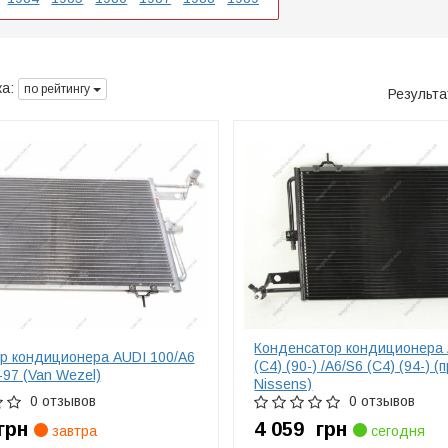
а:
по рейтингу
Результ
Конденсатор кондиционера 
р кондиционера AUDI 100/A6
(C4) (90-) /A6/S6 (C4) (94-) (
97 (Van Wezel)
Nissens)
0 отзывов
0 отзывов
грн
4 059
грн
завтра
сегодня