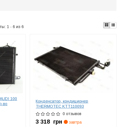
аты:
1 - 6 из 6
AUDI 100
Конденсатор, кондиционер
пр-во
THERMOTEC KTT110093
0 отзывов
3 318
грн
завтра