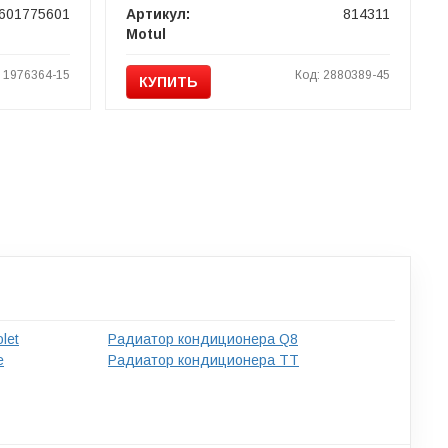
601775601
Артикул:
814311
Motul
: 1976364-15
Код: 2880389-45
КУПИТЬ
let
Радиатор кондиционера Q8
e
Радиатор кондиционера TT