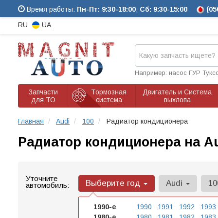
Время работы:
Пн-Пт: 9:30-18:00
,
Сб: 9:30-15:00
(05
RU
UA
Например: насос ГУР Тукс
Запчасти
Тормозная
Двигатель и Система
для ТО
система
выхлопа
Главная
Audi
100
Радиатор кондиционера
Радиатор кондиционера на Au
Уточните
Выберите год
Audi
1
автомобиль:
1990-е
1990
1991
1992
1993
1980-е
1980
1981
1982
1983