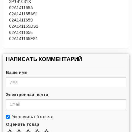
3P141031X
02A141165A
02A141165AS1
02A141165D
02A141165DS1
02A141165E
02A141165ES1
НАПИСАТЬ КОММЕНТАРИЙ
Ваше имя
Электронная почта
Уведомить об ответе
Оценить товар