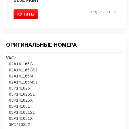
BLUE PRINT
Код: 2628718-3
КУПИТЬ
ОРИГИНАЛЬНЫЕ НОМЕРА
VAG:
02A141165G
02A141165GS1
02A141165M
02A141165MS1
03P141025
03P141025S1
03P141025X
03P141031
03P141031S1
03P141031X
3P141025X