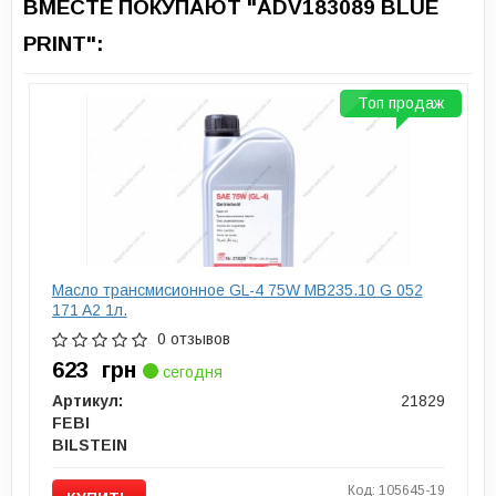
ВМЕСТЕ ПОКУПАЮТ "ADV183089 BLUE
PRINT":
Топ продаж
Масло трансмисионное GL-4 75W MB235.10 G 052
171 A2 1л.
0 отзывов
623
грн
сегодня
Артикул:
21829
FEBI
BILSTEIN
Код: 105645-19