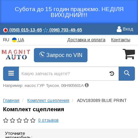
Субота до 15 годин працюємо. НЕДІЛЯ
ВИХІДНИЙ!!!
Вход
(050)
015-13-65
(096)
703-49-65
RU
UA
Доставка и оплата
Контакты
Запрос по VIN
Например: насос ГУР Туксон, 06H905601A
Главная
Комплект сцепления
ADV183089 BLUE PRINT
Комплект сцепления
0 отзывов
Уточните
автомобиль: