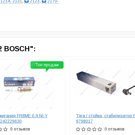
1214, 2131
,
2123
,
2170-
2 BOSCH":
Топ продаж
жигания FR8ME 0.9 NI-Y
Тяга / стойка, стабилизатор
242229630
9798017
0 отзывов
0 отзывов