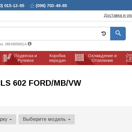
0)
015-13-65
(096)
703-49-65
Доставка и оп
он, 06H905601A
Подвеска и
Коробка
Охлаждение и
Рулевое
передач
Отопление
 LS 602 FORD/MB/VW
арку
Выберите модель