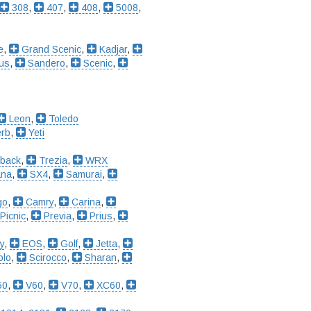
308
,
407
,
408
,
5008
,
e
,
Grand Scenic
,
Kadjar
,
us
,
Sandero
,
Scenic
,
Leon
,
Toledo
rb
,
Yeti
back
,
Trezia
,
WRX
ana
,
SX4
,
Samurai
,
go
,
Camry
,
Carina
,
Picnic
,
Previa
,
Prius
,
y
,
EOS
,
Golf
,
Jetta
,
lo
,
Scirocco
,
Sharan
,
50
,
V60
,
V70
,
XC60
,