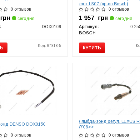
конт.LS07 (пр-во Bosch)
0 отзывов
0 отзывов
9
грн
1 957
грн
сегодня
сегодня
:
DOX0109
Артикул:
0 25
BOSCH
Код: 67818-5
Ко
ТЬ
КУПИТЬ
Лямбда-зонд регул. LEXUS 
зонд DENSO DOX0150
\'\'06>>
0 отзывов
0 отзывов