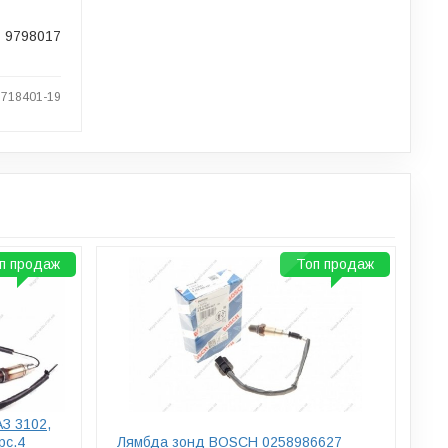
9798017
 718401-19
п продаж
Топ продаж
АЗ 3102,
рс.4
Лямбда зонд BOSCH 0258986627