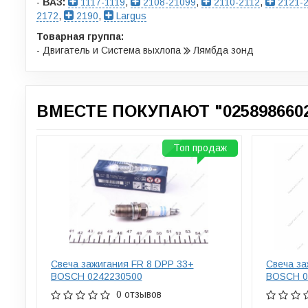
-
ВАЗ:
1117-1119
,
2108-21099
,
2110-2112
,
2121-2
2172
,
2190
,
Largus
Товарная группа:
- Двигатель и Система выхлопа
Лямбда зонд
ВМЕСТЕ ПОКУПАЮТ "025898660
Топ продаж
Свеча зажигания FR 8 DPP 33+
Свеча за
BOSCH 0242230500
BOSCH 0
0 отзывов