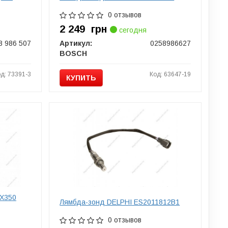
0 отзывов
2 249
грн
сегодня
8 986 507
Артикул:
0258986627
BOSCH
д: 73391-3
Код: 63647-19
КУПИТЬ
RX350
Лямбда-зонд DELPHI ES2011812B1
0 отзывов