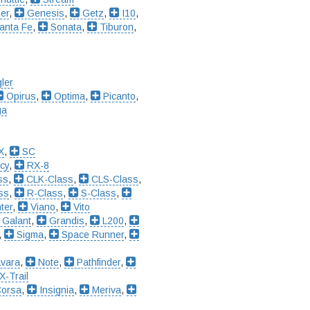
er
,
Genesis
,
Getz
,
I10
,
anta Fe
,
Sonata
,
Tiburon
,
ler
Opirus
,
Optima
,
Picanto
,
ga
X
,
SC
cy
,
RX-8
ss
,
CLK-Class
,
CLS-Class
,
ss
,
R-Class
,
S-Class
,
ter
,
Viano
,
Vito
Galant
,
Grandis
,
L200
,
,
Sigma
,
Space Runner
,
vara
,
Note
,
Pathfinder
,
X-Trail
orsa
,
Insignia
,
Meriva
,