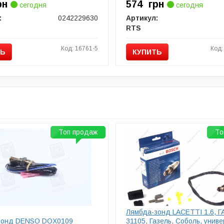
рн
574
грн
сегодня
сегодня
:
0242229630
Артикул:
RTS
Код: 16761-5
Код:
ТЬ
КУПИТЬ
Топ продаж
То
Лямбда-зонд LACETTI 1.6, Г
зонд DENSO DOX0109
31105, Газель, Соболь, униве