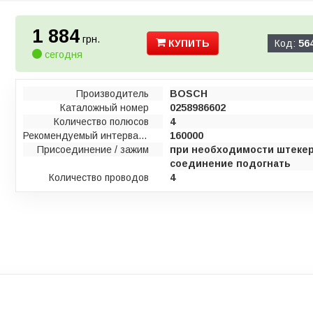
1 884
грн.
КУПИТЬ
Код:
56
сегодня
Производитель
BOSCH
Каталожный номер
0258986602
Количество полюсов
4
Рекомендуемый интервал технического обслуживания [км]
160000
Присоединение / зажим
при необходимости штеке
соединение подогнать
Количество проводов
4