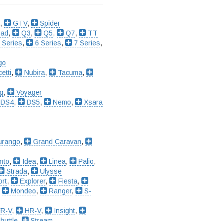
,
GTV
,
Spider
oad
,
Q3
,
Q5
,
Q7
,
TT
 Series
,
6 Series
,
7 Series
,
go
etti
,
Nubira
,
Tacuma
,
g
,
Voyager
DS4
,
DS5
,
Nemo
,
Xsara
rango
,
Grand Caravan
,
nto
,
Idea
,
Linea
,
Palio
,
Strada
,
Ulysse
rt
,
Explorer
,
Fiesta
,
,
Mondeo
,
Ranger
,
S-
R-V
,
HR-V
,
Insight
,
huttle
,
Stream