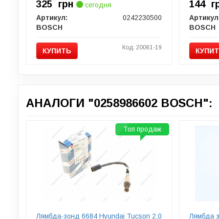
325
грн
144
г
сегодня
Артикул:
0242230500
Артикул
BOSCH
BOSCH
Код: 20061-19
КУПИТЬ
КУПИ
АНАЛОГИ "0258986602 BOSCH":
Топ продаж
Лямбда-зонд 6684 Hyundai Tucson 2.0
Лямбда 