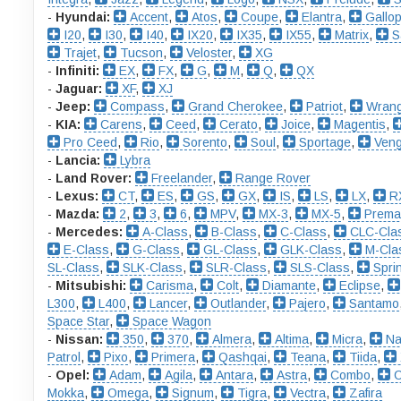
-
Hyundai:
Accent
,
Atos
,
Coupe
,
Elantra
,
Gallop
I20
,
I30
,
I40
,
IX20
,
IX35
,
IX55
,
Matrix
,
S
Trajet
,
Tucson
,
Veloster
,
XG
-
Infiniti:
EX
,
FX
,
G
,
M
,
Q
,
QX
-
Jaguar:
XF
,
XJ
-
Jeep:
Compass
,
Grand Cherokee
,
Patriot
,
Wrang
-
KIA:
Carens
,
Ceed
,
Cerato
,
Joice
,
Magentis
,
Pro Ceed
,
Rio
,
Sorento
,
Soul
,
Sportage
,
Ven
-
Lancia:
Lybra
-
Land Rover:
Freelander
,
Range Rover
-
Lexus:
CT
,
ES
,
GS
,
GX
,
IS
,
LS
,
LX
,
R
-
Mazda:
2
,
3
,
6
,
MPV
,
MX-3
,
MX-5
,
Prema
-
Mercedes:
A-Class
,
B-Class
,
C-Class
,
CLC-Cla
E-Class
,
G-Class
,
GL-Class
,
GLK-Class
,
M-Cla
SL-Class
,
SLK-Class
,
SLR-Class
,
SLS-Class
,
Sprin
-
Mitsubishi:
Carisma
,
Colt
,
Diamante
,
Eclipse
,
L300
,
L400
,
Lancer
,
Outlander
,
Pajero
,
Santamo
Space Star
,
Space Wagon
-
Nissan:
350
,
370
,
Almera
,
Altima
,
Micra
,
Na
Patrol
,
Pixo
,
Primera
,
Qashqai
,
Teana
,
Tiida
,
-
Opel:
Adam
,
Agila
,
Antara
,
Astra
,
Combo
,
C
Mokka
,
Omega
,
Signum
,
Tigra
,
Vectra
,
Zafira