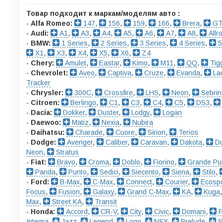
Товар подходит к маркам/моделям авто :
-
Alfa Romeo:
147
,
156
,
159
,
166
,
Brera
,
GT
-
Audi:
A1
,
A3
,
A4
,
A5
,
A6
,
A7
,
A8
,
Allr
-
BMW:
1 Series
,
2 Series
,
3 Series
,
4 Series
,
5
X1
,
X3
,
X4
,
X5
,
X6
,
Z4
-
Chery:
Amulet
,
Eastar
,
Kimo
,
M11
,
QQ
,
Tig
-
Chevrolet:
Aveo
,
Captiva
,
Cruze
,
Evanda
,
Lac
Tracker
-
Chrysler:
300C
,
Crossfire
,
LHS
,
Neon
,
Sebrin
-
Citroen:
Berlingo
,
C1
,
C3
,
C4
,
C5
,
DS3
,
-
Dacia:
Dokker
,
Duster
,
Lodgy
,
Logan
-
Daewoo:
Matiz
,
Nexia
,
Nubira
-
Daihatsu:
Charade
,
Cuore
,
Sirion
,
Terios
-
Dodge:
Avenger
,
Caliber
,
Caravan
,
Dakota
,
Du
Neon
,
Stratus
-
Fiat:
Bravo
,
Croma
,
Doblo
,
Fiorino
,
Grande Pu
Panda
,
Punto
,
Sedici
,
Siecento
,
Siena
,
Stilo
,
-
Ford:
B-Max
,
C-Max
,
Connect
,
Courier
,
Ecospo
Focus
,
Fusion
,
Galaxy
,
Grand C-Max
,
KA
,
Kuga
Max
,
Street KA
,
Transit
-
Honda:
Accord
,
CR-V
,
City
,
Civic
,
Domani
,
F
Integra
,
Jazz
,
Legend
,
Logo
,
NSX
,
Prelude
,
S