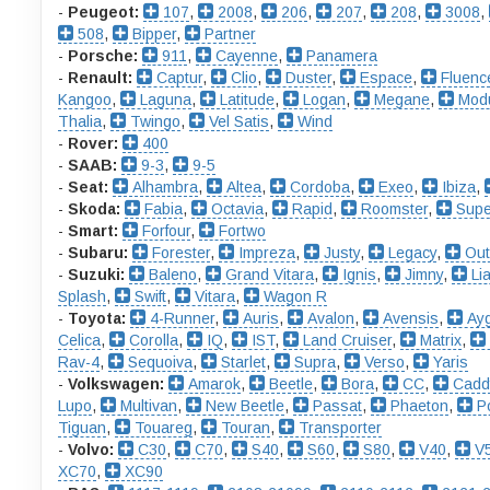
-
Peugeot:
107
,
2008
,
206
,
207
,
208
,
3008
,
508
,
Bipper
,
Partner
-
Porsche:
911
,
Cayenne
,
Panamera
-
Renault:
Captur
,
Clio
,
Duster
,
Espace
,
Fluenc
Kangoo
,
Laguna
,
Latitude
,
Logan
,
Megane
,
Mod
Thalia
,
Twingo
,
Vel Satis
,
Wind
-
Rover:
400
-
SAAB:
9-3
,
9-5
-
Seat:
Alhambra
,
Altea
,
Cordoba
,
Exeo
,
Ibiza
,
-
Skoda:
Fabia
,
Octavia
,
Rapid
,
Roomster
,
Supe
-
Smart:
Forfour
,
Fortwo
-
Subaru:
Forester
,
Impreza
,
Justy
,
Legacy
,
Out
-
Suzuki:
Baleno
,
Grand Vitara
,
Ignis
,
Jimny
,
Li
Splash
,
Swift
,
Vitara
,
Wagon R
-
Toyota:
4-Runner
,
Auris
,
Avalon
,
Avensis
,
Ay
Celica
,
Corolla
,
IQ
,
IST
,
Land Cruiser
,
Matrix
,
Rav-4
,
Sequoiva
,
Starlet
,
Supra
,
Verso
,
Yaris
-
Volkswagen:
Amarok
,
Beetle
,
Bora
,
CC
,
Cadd
Lupo
,
Multivan
,
New Beetle
,
Passat
,
Phaeton
,
Po
Tiguan
,
Touareg
,
Touran
,
Transporter
-
Volvo:
C30
,
C70
,
S40
,
S60
,
S80
,
V40
,
V
XC70
,
XC90