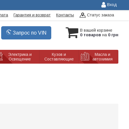
Вход
лата
Гарантия и возврат
Контакты
Статус заказа
В вашей корзине
Запрос по VIN
0 товаров
на
0 грн
Электрика и
Кузов и
Масла и
Освещение
Составляющие
автохимия