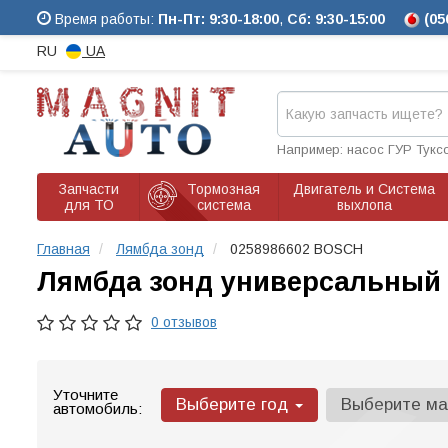
Время работы:
Пн-Пт: 9:30-18:00
,
Сб: 9:30-15:00
(05
RU
UA
Например: насос ГУР Тукс
Запчасти
Тормозная
Двигатель и Система
для ТО
система
выхлопа
Главная
Лямбда зонд
0258986602 BOSCH
Лямбда зонд универсальный
0 отзывов
Уточните
Выберите год
Выберите м
автомобиль: