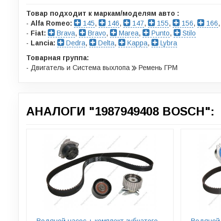
Товар подходит к маркам/моделям авто :
-
Alfa Romeo:
145
,
146
,
147
,
155
,
156
,
166
-
Fiat:
Brava
,
Bravo
,
Marea
,
Punto
,
Stilo
-
Lancia:
Dedra
,
Delta
,
Kappa
,
Lybra
Товарная группа:
- Двигатель и Система выхлопа
Ремень ГРМ
АНАЛОГИ "1987949408 BOSCH":
Водяной насос + комплект зубчатого
Водяной 