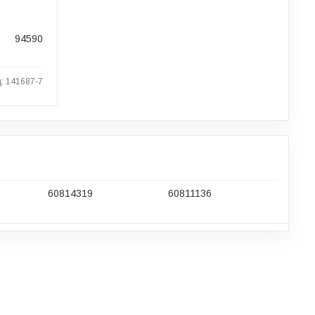
94590
: 141687-7
60814319
60811136