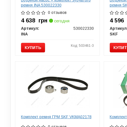
ремня INA 530022330
ремня S
0 отзывов
4 638
грн
4 59
сегодня
Артикул:
530022330
Артикул
INA
SKF
Код: 503461-3
КУПИТЬ
КУПИ
Комплект ремня ГРМ SKF VKMA02178
Комплект
0 отзывов