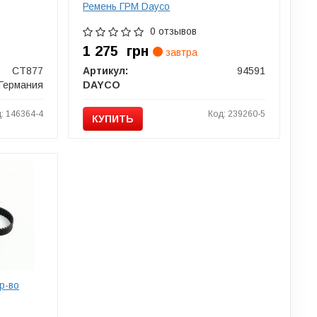
Ремень ГРМ Dayco
0 отзывов
1 275
грн
завтра
CT877
Артикул:
94591
Германия
DAYCO
: 146364-4
Код: 239260-5
КУПИТЬ
р-во