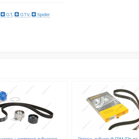
,
GT
,
GTV
,
Spider
насос + комплект зубчатого
Ремень зубчатый ГРМ (Пр-во