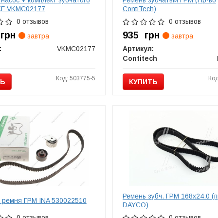
KF VKMC02177
ContiTech)
0 отзывов
0 отзывов
6
грн
935
грн
завтра
завтра
:
VKMC02177
Артикул:
Contitech
Код: 503775-5
Код
ТЬ
КУПИТЬ
Ремень зубч. ГРМ 168x24.0 (п
 ремня ГРМ INA 530022510
DAYCO)
0 отзывов
0 отзывов