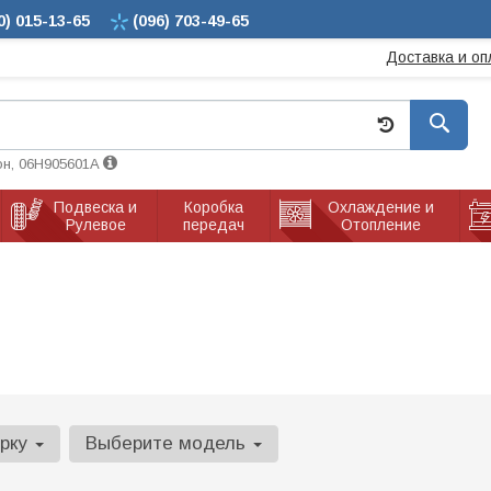
0)
015-13-65
(096)
703-49-65
Доставка и оп
он, 06H905601A
Подвеска и
Коробка
Охлаждение и
Рулевое
передач
Отопление
арку
Выберите модель