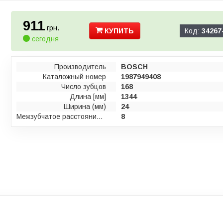
911
грн.
КУПИТЬ
Код:
34267
сегодня
Производитель
BOSCH
Каталожный номер
1987949408
Число зубцов
168
Длина [мм]
1344
Ширина (мм)
24
Межзубчатое расстояние [мм]
8