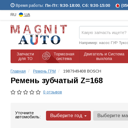
Время работы:
Пн-Пт: 9:30-18:00
,
Сб: 9:30-15:00
(05
RU
UA
Например: насос ГУР Тукс
Запчасти
Тормозная
Двигатель и Система
для ТО
система
выхлопа
Главная
Ремень ГРМ
1987949408 BOSCH
Ремень зубчатый Z=168
0 отзывов
Уточните
Выберите год
Выберите м
автомобиль: