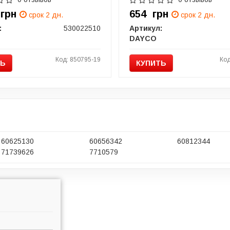
4
грн
654
грн
срок 2 дн.
срок 2 дн.
:
530022510
Артикул:
DAYCO
Код: 850795-19
Код
ТЬ
КУПИТЬ
60625130
60656342
60812344
71739626
7710579