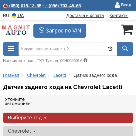
Вход
(050)
015-13-65
(096)
703-49-65
RU
UA
Доставка и оплата
Контакты
Запрос по VIN
Например: насос ГУР Туксон, 06H905601A
Главная
Chevrolet
Lacetti
Датчик заднего хода
Датчик заднего хода на Chevrolet Lacetti
Уточните
автомобиль:
Выберите год
Chevrolet