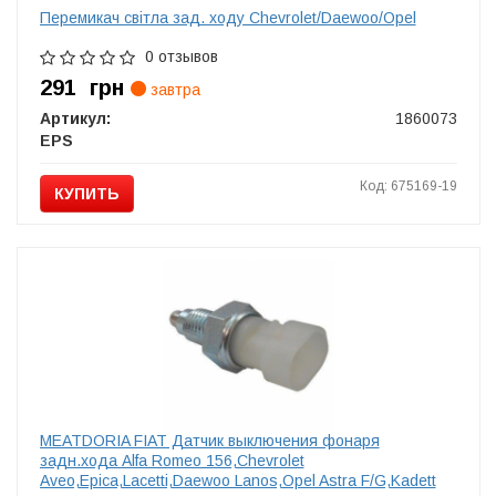
Перемикач світла зад. ходу Chevrolet/Daewoo/Opel
0 отзывов
291
грн
завтра
Артикул:
1860073
EPS
Код: 675169-19
КУПИТЬ
MEATDORIA FIAT Датчик выключения фонаря
задн.хода Alfa Romeo 156,Chevrolet
Aveo,Epica,Lacetti,Daewoo Lanos,Opel Astra F/G,Kadett