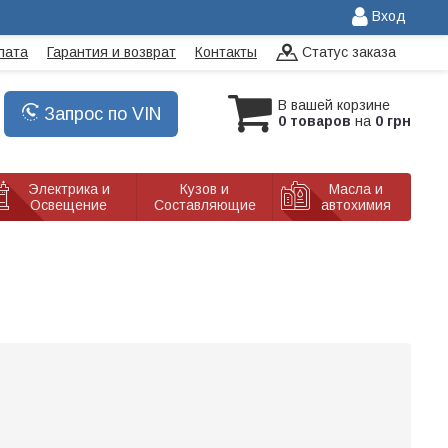
Вход
лата
Гарантия и возврат
Контакты
Статус заказа
В вашей корзине
Запрос по VIN
0 товаров
на
0 грн
Электрика и
Кузов и
Масла и
Освещение
Составляющие
автохимия