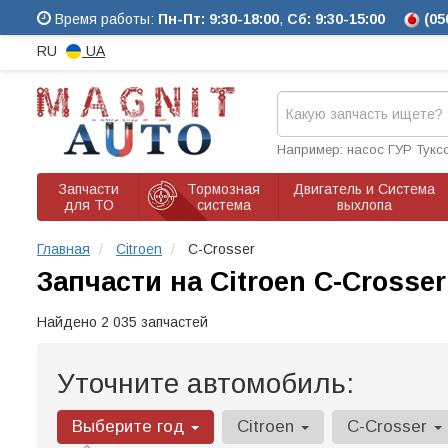
Время работы:
Пн-Пт: 9:30-18:00
,
Сб: 9:30-15:00
(05
RU
UA
Например: насос ГУР Тукс
Запчасти
Тормозная
Двигатель и Система
для ТО
система
выхлопа
Главная
Citroen
C-Crosser
Запчасти на Citroen C-Crosser
Найдено 2 035 запчастей
Уточните автомобиль:
Выберите год
Citroen
C-Crosser