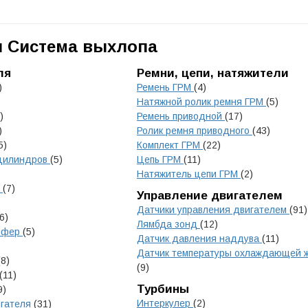
и Система выхлопа
ля
Ремни, цепи, натяжители
)
Ремень ГРМ
(4)
Натяжной ролик ремня ГРМ
(5)
)
Ремень приводной
(17)
)
Ролик ремня приводного
(43)
5)
Комплект ГРМ
(22)
 цилиндров
(5)
Цепь ГРМ
(11)
Натяжитель цепи ГРМ
(2)
а
(7)
Управление двигателем
Датчики управления двигателем
(91)
6)
Лямбда зонд
(12)
емфер
(5)
Датчик давления наддува
(11)
Датчик температуры охлаждающей 
(8)
(9)
(11)
Турбины
9)
Интеркулер
(2)
игателя
(31)