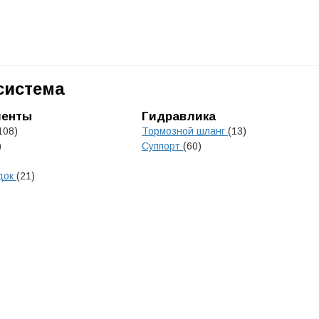
система
менты
Гидравлика
108)
Тормозной шланг
(13)
)
Суппорт
(60)
док
(21)