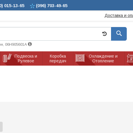
0)
015-13-65
(096)
703-49-65
Доставка и оп
он, 06H905601A
Подвеска и
Коробка
Охлаждение и
Рулевое
передач
Отопление