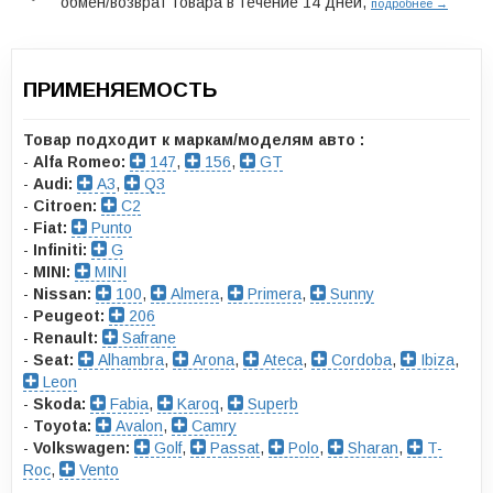
обмен/возврат товара в течение 14 дней,
подробнее →
ПРИМЕНЯЕМОСТЬ
Товар подходит к маркам/моделям авто :
-
Alfa Romeo:
147
,
156
,
GT
-
Audi:
A3
,
Q3
-
Citroen:
C2
-
Fiat:
Punto
-
Infiniti:
G
-
MINI:
MINI
-
Nissan:
100
,
Almera
,
Primera
,
Sunny
-
Peugeot:
206
-
Renault:
Safrane
-
Seat:
Alhambra
,
Arona
,
Ateca
,
Cordoba
,
Ibiza
,
Leon
-
Skoda:
Fabia
,
Karoq
,
Superb
-
Toyota:
Avalon
,
Camry
-
Volkswagen:
Golf
,
Passat
,
Polo
,
Sharan
,
T-
Roc
,
Vento