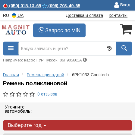
Вход
(050)
015-13-65
(096)
703-49-65
RU
UA
Доставка и оплата
Контакты
Запрос по VIN
Например: насос ГУР Туксон, 06H905601A
Главная
Ремень приводной
6PK1033 Contitech
Ремень поликлиновой
0 отзывов
Уточните
автомобиль:
Выберите год