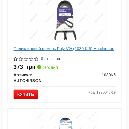
Поликлиновой ремень Poly V® (1030 K 6) Hutchinson
0 отзывов
373
грн
сегодня
Артикул:
1030K6
HUTCHINSON
Код: 1290046-19
КУПИТЬ