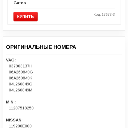
Gates
Код: 17673-3
КУПИТЬ
ОРИГИНАЛЬНЫЕ НОМЕРА
VAG:
037903137H
06A260849G
06A260849K
04L260849G
04L260849M
MINI:
11287518250
NISSAN:
119200E000