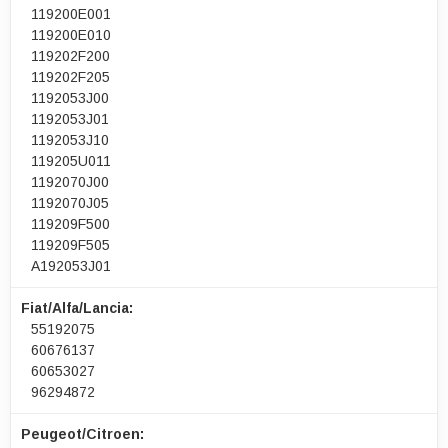
119200E001
119200E010
119202F200
119202F205
1192053J00
1192053J01
1192053J10
119205U011
1192070J00
1192070J05
119209F500
119209F505
A192053J01
Fiat/Alfa/Lancia:
55192075
60676137
60653027
96294872
Peugeot/Citroen: