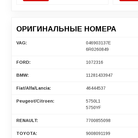
ОРИГИНАЛЬНЫЕ НОМЕРА
VAG:
046903137E
6R0260849
FORD:
1072316
BMW:
11281433947
Fiat/Alfa/Lancia:
46444537
Peugeot/Citroen:
5750L1
5750YF
RENAULT:
7700855098
TOYOTA:
9008091199