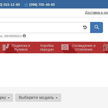
0)
015-13-65
(096)
703-49-65
Доставка и оп
он, 06H905601A
Подвеска и
Коробка
Охлаждение и
Рулевое
передач
Отопление
арку
Выберите модель