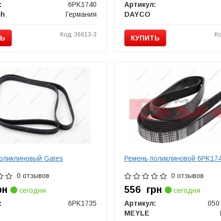
:
6PK1740
Артикул:
ch
Германия
DAYCO
Код: 36613-3
Ко
ТЬ
КУПИТЬ
оликлиновый Gates
Ремень поликлиновой 6PK17
0 отзывов
0 отзывов
рн
556
грн
сегодня
сегодня
:
6PK1735
Артикул:
050
MEYLE