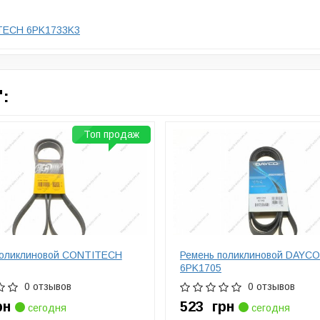
ITECH 6PK1733K3
:
Топ продаж
поликлиновой CONTITECH
Ремень поликлиновой DAYCO
6PK1705
0 отзывов
0 отзывов
рн
523
грн
сегодня
сегодня