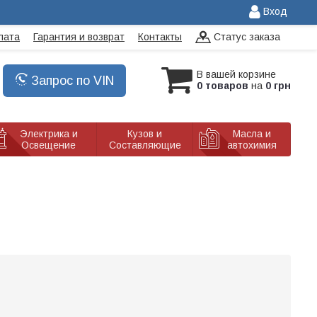
Вход
лата
Гарантия и возврат
Контакты
Статус заказа
В вашей корзине
Запрос по VIN
0 товаров
на
0 грн
Электрика и
Кузов и
Масла и
Освещение
Составляющие
автохимия