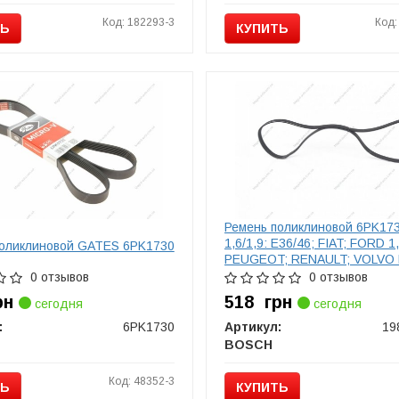
Код: 182293-3
Код:
ТЬ
КУПИТЬ
Ремень поликлиновой 6PK17
1,6/1,9: E36/46; FIAT; FORD 1,
поликлиновой GATES 6PK1730
PEUGEOT; RENAULT; VOLVO
1987946012
0 отзывов
0 отзывов
рн
518
грн
сегодня
сегодня
:
6PK1730
Артикул:
19
BOSCH
Код: 48352-3
ТЬ
КУПИТЬ