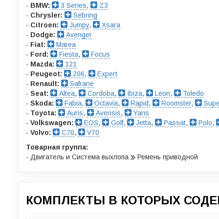
-
BMW:
3 Series
,
Z3
-
Chrysler:
Sebring
-
Citroen:
Jumpy
,
Xsara
-
Dodge:
Avenger
-
Fiat:
Marea
-
Ford:
Fiesta
,
Focus
-
Mazda:
121
-
Peugeot:
206
,
Expert
-
Renault:
Safrane
-
Seat:
Altea
,
Cordoba
,
Ibiza
,
Leon
,
Toledo
-
Skoda:
Fabia
,
Octavia
,
Rapid
,
Roomster
,
Supe
-
Toyota:
Auris
,
Avensis
,
Yaris
-
Volkswagen:
EOS
,
Golf
,
Jetta
,
Passat
,
Polo
,
-
Volvo:
C70
,
V70
Товарная группа:
- Двигатель и Система выхлопа
Ремень приводной
КОМПЛЕКТЫ В КОТОРЫХ СОДЕР