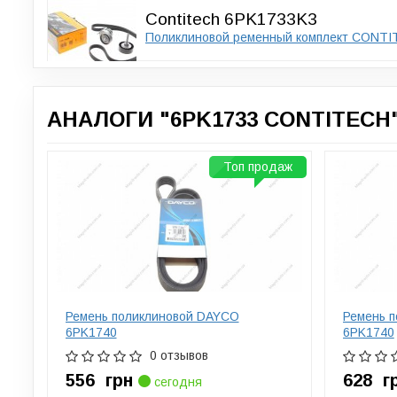
Contitech 6PK1733K3
Поликлиновой ременный комплект CONT
АНАЛОГИ "6PK1733 CONTITECH"
Топ продаж
Ремень поликлиновой DAYCO
Ремень 
6PK1740
6PK1740
0 отзывов
556
грн
628
г
сегодня