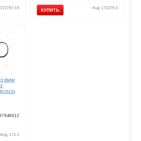
 173787-19
Код: 173279-3
КУПИТЬ
33 BMW
3;
 BOSCH
87946012
Код: 173-3