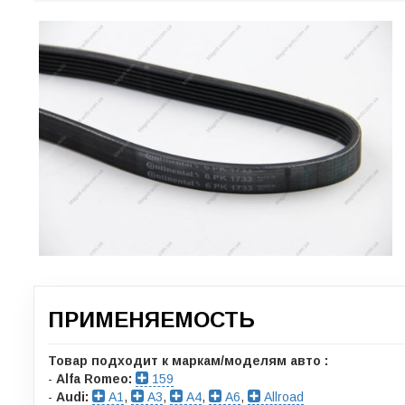
ПРИМЕНЯЕМОСТЬ
Товар подходит к маркам/моделям авто :
-
Alfa Romeo:
159
-
Audi:
A1
,
A3
,
A4
,
A6
,
Allroad