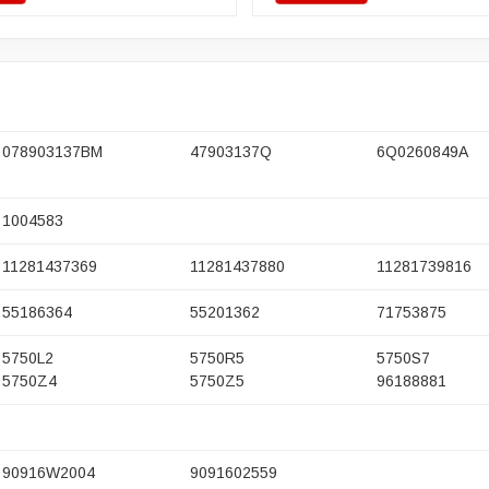
078903137BM
47903137Q
6Q0260849A
1004583
11281437369
11281437880
11281739816
55186364
55201362
71753875
5750L2
5750R5
5750S7
5750Z4
5750Z5
96188881
90916W2004
9091602559