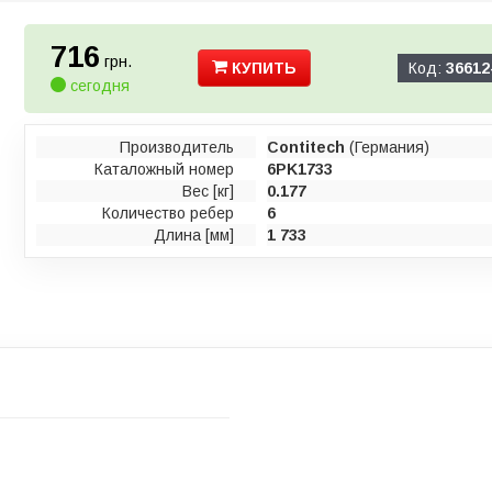
716
грн.
КУПИТЬ
Код:
36612
сегодня
Производитель
Contitech
(Германия)
Каталожный номер
6PK1733
Вес [кг]
0.177
Количество ребер
6
Длина [мм]
1 733