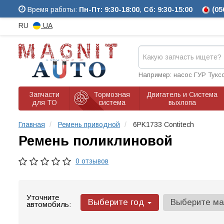
Время работы:
Пн-Пт: 9:30-18:00
,
Сб: 9:30-15:00
(05
RU
UA
Например: насос ГУР Тукс
Запчасти
Тормозная
Двигатель и Система
для ТО
система
выхлопа
Главная
Ремень приводной
6PK1733 Contitech
Ремень поликлиновой
0 отзывов
Уточните
Выберите год
Выберите м
автомобиль: