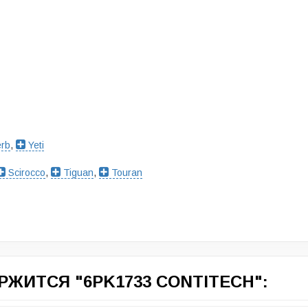
rb
,
Yeti
Scirocco
,
Tiguan
,
Touran
ЖИТСЯ "6PK1733 CONTITECH":