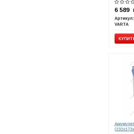
6 589
Артикул:
VARTA
КУПИТ
Аккумуля
(232х173