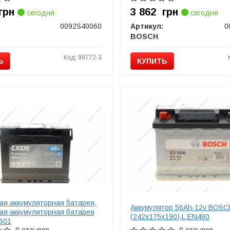
грн
3 862
грн
сегодня
сегодня
0092S40060
Артикул:
0
BOSCH
Код: 99772-3
Ь
КУПИТЬ
ая аккумуляторная батарея,
Аккумулятор 56Ah-12v BOSC
ая аккумуляторная батарея
(242x175x190),L,EN480
601