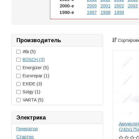
2000-е
2000
2001
2002
2003
1990-е
1997
1998
1999
Производитель
Сортировк
Afa
(5)
BOSCH
(3)
Energizer
(5)
Eurorepar
(1)
EXIDE
(3)
Solgy
(1)
VARTA
(5)
Электрика
Аккумуля
Генератор
(242x175
Стартер