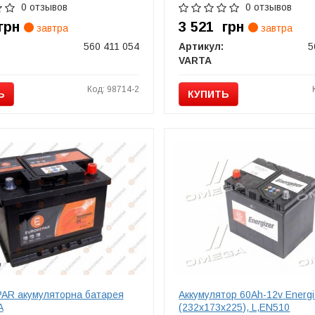
0 отзывов
0 отзывов
грн
3 521
грн
завтра
завтра
560 411 054
Артикул:
5
VARTA
Код: 98714-2
Ь
КУПИТЬ
R акумуляторна батарея
Аккумулятор 60Ah-12v Energi
A
(232х173х225), L,EN510