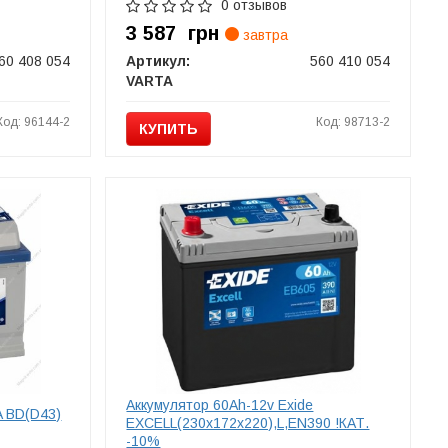
0 отзывов
3 587
грн
завтра
60 408 054
Артикул:
560 410 054
VARTA
Код: 96144-2
Код: 98713-2
КУПИТЬ
Аккумулятор 60Ah-12v Exide
A BD(D43)
EXCELL(230х172х220),L,EN390 !КАТ.
-10%