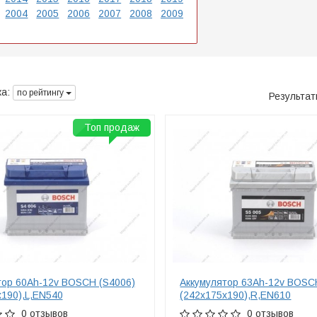
2004
2005
2006
2007
2008
2009
а:
по рейтингу
Результа
Топ продаж
тор 60Ah-12v BOSCH (S4006)
Аккумулятор 63Ah-12v BOSC
x190),L,EN540
(242x175x190),R,EN610
0 отзывов
0 отзывов