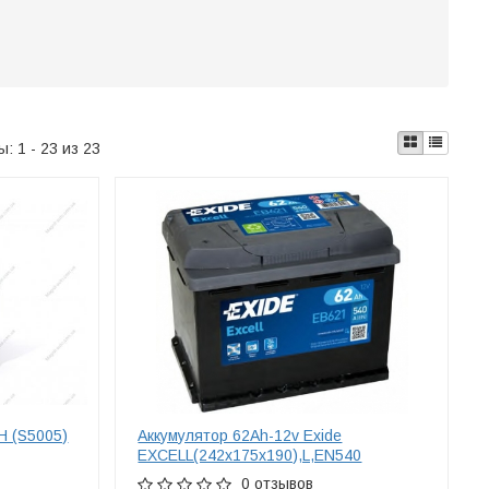
ты:
1 - 23 из 23
H (S5005)
Аккумулятор 62Ah-12v Exide
EXCELL(242х175х190),L,EN540
0 отзывов