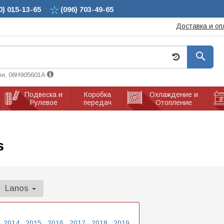
0)
015-13-65
(096)
703-49-65
Доставка и оп
он, 06H905601A
Подвеска и
Коробка
Охлаждение и
Рулевое
передач
Отопление
s
Lanos
2014
2015
2016
2017
2018
2019