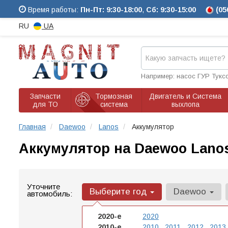
Время работы:
Пн-Пт: 9:30-18:00
,
Сб: 9:30-15:00
(05
RU
UA
Например: насос ГУР Тукс
Запчасти
Тормозная
Двигатель и Система
для ТО
система
выхлопа
Главная
Daewoo
Lanos
Аккумулятор
Аккумулятор на Daewoo Lano
Уточните
Выберите год
Daewoo
автомобиль:
2020-е
2020
2010-е
2010
2011
2012
2013