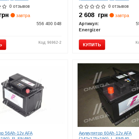
0 отзывов
0 отзывов
грн
2 608
грн
завтра
завтра
556 400 048
Артикул:
5
Energizer
Код: 96962-2
К
Ь
КУПИТЬ
ор 56Ah-12v AFA
Акумулятор 60Ah-12v AFA
190), R, EN480
(242х175х190), L, EN540