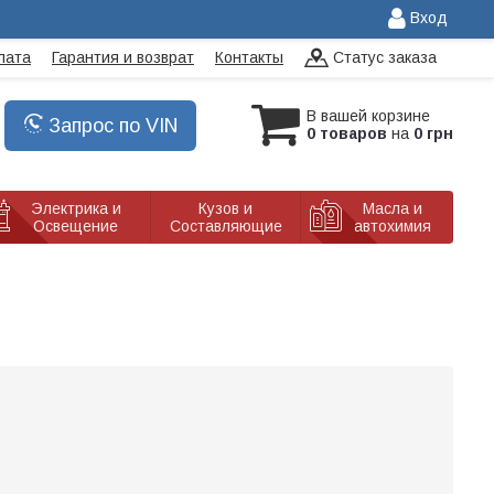
Вход
лата
Гарантия и возврат
Контакты
Статус заказа
В вашей корзине
Запрос по VIN
0 товаров
на
0 грн
Электрика и
Кузов и
Масла и
Освещение
Составляющие
автохимия