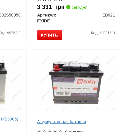
3 331
грн
сегодня
092S50050
Артикул:
EB621
EXIDE
Код: 99762-3
Код: 103316-3
КУПИТЬ
H (S3006)
Аккумуляторная батарея