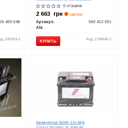
0 отзывов
2 663
грн
завтра
56 400 048
Артикул:
560 413 051
Afa
од: 105354-2
Код: 1768645-2
КУПИТЬ
Акумулятор 60Ah-12v AFA
(242х175х190), R, EN540