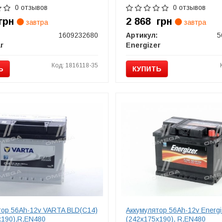
0 отзывов
0 отзывов
грн
2 868
грн
завтра
завтра
1609232680
Артикул:
5
r
Energizer
Код: 1816118-35
Ь
КУПИТЬ
тор 56Ah-12v VARTA BLD(C14)
Аккумулятор 56Ah-12v Energi
х190),R,EN480
(242х175х190), R,EN480