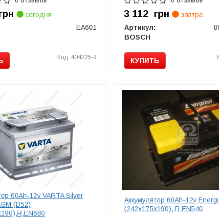
0 отзывов
0 отзывов
грн
3 112
грн
сегодня
завтра
EA601
Артикул:
0
BOSCH
Код: 404225-3
Ь
КУПИТЬ
ор 60Ah-12v VARTA Silver
Аккумулятор 60Ah-12v Energi
AGM (D52)
(242х175х190), R,EN540
х190),R,EN680