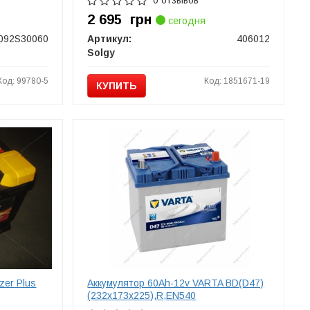
0 отзывов
2 695
грн
сегодня
092S30060
Артикул:
406012
Solgy
Код: 99780-5
Код: 1851671-19
КУПИТЬ
zer Plus
Аккумулятор 60Ah-12v VARTA BD(D47)
(232х173х225),R,EN540