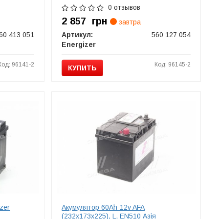
0 отзывов
2 857
грн
завтра
60 413 051
Артикул:
560 127 054
Energizer
Код: 96141-2
Код: 96145-2
КУПИТЬ
zer
Акумулятор 60Ah-12v AFA
(232х173х225), L, EN510 Азія