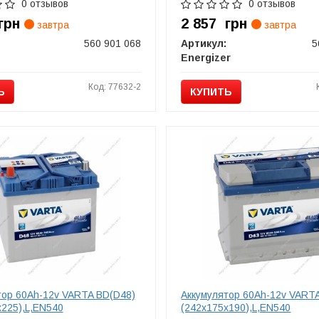
0 отзывов
0 отзывов
грн
2 857
грн
завтра
завтра
560 901 068
Артикул:
5
Energizer
Код: 77632-2
Ь
КУПИТЬ
тор 60Ah-12v VARTA BD(D48)
Аккумулятор 60Ah-12v VART
х225),L,EN540
(242х175х190),L,EN540