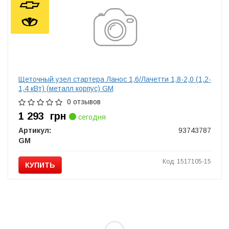
Щеточный узел стартера Ланос 1,6/Лачетти 1,8-2,0 (1,2-
1,4 кВт) (металл корпус) GM
0 отзывов
1 293
грн
сегодня
Артикул:
93743787
GM
Код: 1517105-15
КУПИТЬ