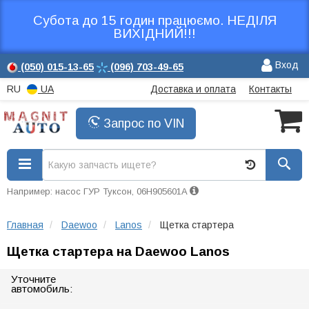
Субота до 15 годин працюємо. НЕДІЛЯ
ВИХІДНИЙ!!!
Вход
(050)
015-13-65
(096)
703-49-65
RU
UA
Доставка и оплата
Контакты
Запрос по VIN
Например: насос ГУР Туксон, 06H905601A
Главная
Daewoo
Lanos
Щетка стартера
Щетка стартера на Daewoo Lanos
Уточните
автомобиль: