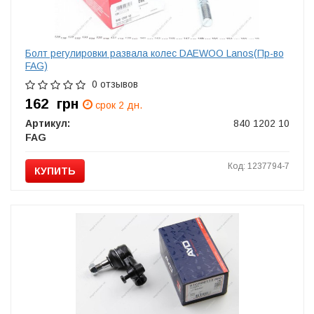
Болт регулировки развала колес DAEWOO Lanos(Пр-во
FAG)
0 отзывов
162
грн
срок 2 дн.
Артикул:
840 1202 10
FAG
Код: 1237794-7
КУПИТЬ