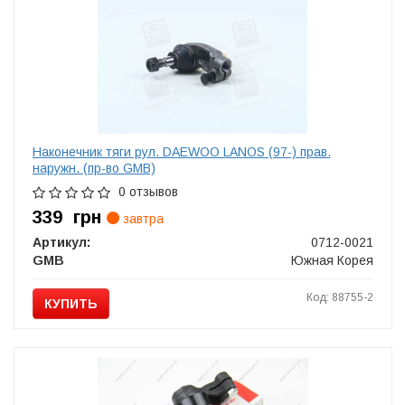
Наконечник тяги рул. DAEWOO LANOS (97-) прав.
наружн. (пр-во GMB)
0 отзывов
339
грн
завтра
Артикул:
0712-0021
GMB
Южная Корея
Код: 88755-2
КУПИТЬ