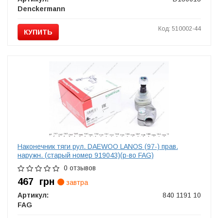
Denckermann
Код: 510002-44
КУПИТЬ
Наконечник тяги рул. DAEWOO LANOS (97-) прав.
наружн. (старый номер 919043)(р-во FAG)
0 отзывов
467
грн
завтра
Артикул:
840 1191 10
FAG