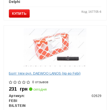
Delphi
Код: 167705-6
КУПИТЬ
Болт тяги рул. DAEWOO LANOS (пр-во Febi)
0 отзывов
231
грн
сегодня
Артикул:
02629
FEBI
BILSTEIN