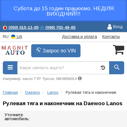
Субота до 15 годин працюємо. НЕДІЛЯ
ВИХІДНИЙ!!!
Вход
(050)
015-13-65
(096)
703-49-65
RU
UA
Доставка и оплата
Контакты
Запрос по VIN
Например: насос ГУР Туксон, 06H905601A
Главная
Daewoo
Lanos
Рулевая тяга и наконечник
Рулевая тяга и наконечник на Daewoo Lanos
Уточните
автомобиль: