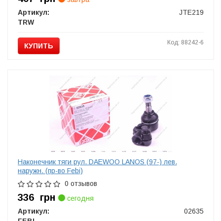
Артикул:
JTE219
TRW
Код: 88242-6
КУПИТЬ
Наконечник тяги рул. DAEWOO LANOS (97-) лев.
наружн. (пр-во Febi)
0 отзывов
336
грн
сегодня
Артикул:
02635