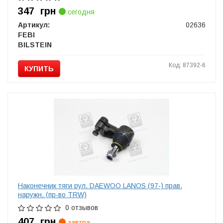
347
грн
сегодня
Артикул:
02636
FEBI
BILSTEIN
Код: 87392-6
КУПИТЬ
Наконечник тяги рул. DAEWOO LANOS (97-) прав.
наружн. (пр-во TRW)
0 отзывов
407
грн
завтра