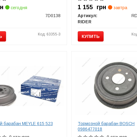
рн
1 155
грн
сегодня
завтра
7D0138
Артикул:
RD
RIDER
Код: 63355-3
Ко
Ь
КУПИТЬ
й барабан MEYLE 615 523
Тормозной барабан BOSCH
0986477018