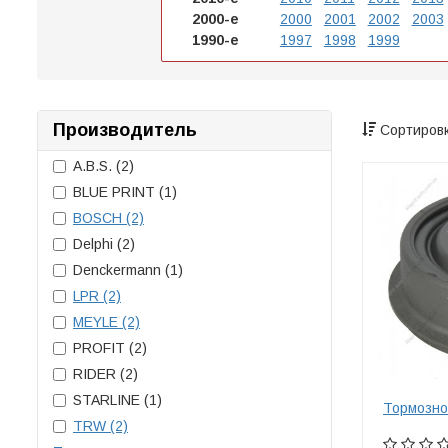
2000-е
2000
2001
2002
2003
1990-е
1997
1998
1999
Производитель
Сортировк
A.B.S.
(2)
BLUE PRINT
(1)
BOSCH
(2)
Delphi
(2)
Denckermann
(1)
LPR
(2)
MEYLE
(2)
PROFIT
(2)
RIDER
(2)
STARLINE
(1)
Тормозно
TRW
(2)