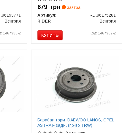
679
грн
завтра
.96193771
Артикул:
RD.96175281
Венгрия
RIDER
Венгрия
д: 1467985-2
Код: 1467969-2
КУПИТЬ
Барабан торм. DAEWOO LANOS, OPEL
ASTRA F задн. (пр-во TRW)