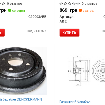
0 отзывов
0 отзывов
грн
869
грн
сегодня
завтра
C60003ABE
Артикул:
ABE
Код: 314865-6
К
Ь
КУПИТЬ
ой барабан DENCKERMANN
Гальмівний барабан