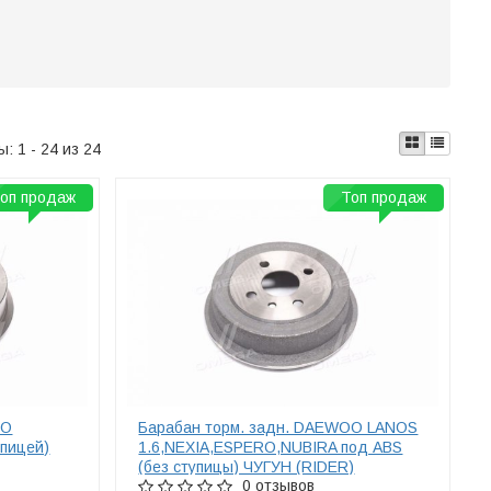
ты:
1 - 24 из 24
оп продаж
Топ продаж
OO
Барабан торм. задн. DAEWOO LANOS
упицей)
1.6,NEXIA,ESPERO,NUBIRA под ABS
(без ступицы) ЧУГУН (RIDER)
0 отзывов