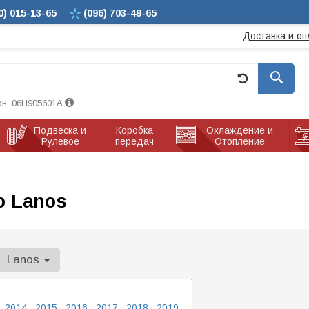
0)
015-13-65
(096)
703-49-65
Доставка и оп
он, 06H905601A
Подвеска и
Коробка
Охлаждение и
Рулевое
передач
Отопление
o Lanos
Lanos
2014
2015
2016
2017
2018
2019