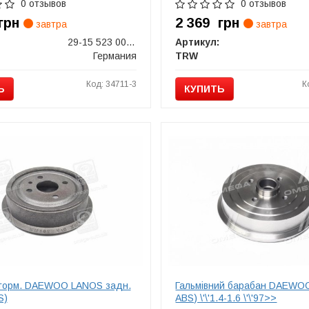
0 отзывов
0 отзывов
грн
2 369
грн
завтра
завтра
29-15 523 0010
Артикул:
Германия
TRW
Код: 34711-3
К
Ь
КУПИТЬ
торм. DAEWOO LANOS задн.
Гальмівний барабан DAEWOO
S)
ABS) \'\'1.4-1.6 \'\'97>>