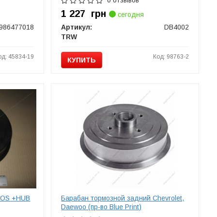
0 отзывов
1 227
грн
сегодня
986477018
Артикул:
DB4002
TRW
од: 45834-19
Код: 98763-2
КУПИТЬ
NOS +HUB
Барабан тормозной задний Chevrolet,
Daewoo (пр-во Blue Print)