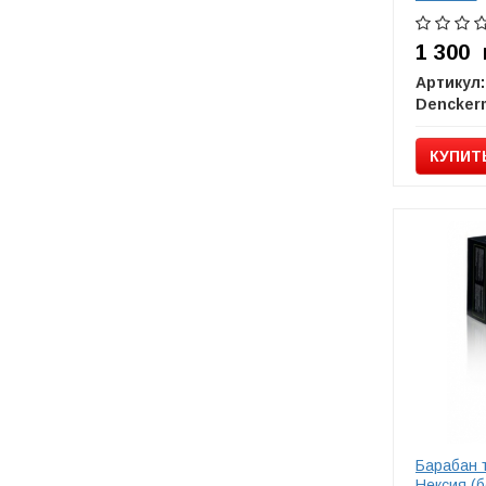
1 300
Артикул:
Dencker
КУПИТ
Барабан 
Нексия (б