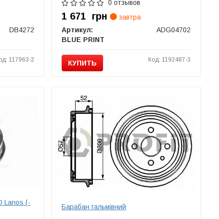
0 отзывов
1 671
грн
завтра
DB4272
Артикул:
ADG04702
BLUE PRINT
од: 117963-2
Код: 1192487-3
КУПИТЬ
 Lanos (-
Барабан гальмівний