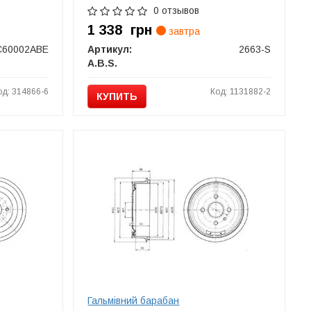
0 отзывов
1 338
грн
завтра
C60002ABE
Артикул:
2663-S
A.B.S.
од: 314866-6
Код: 1131882-2
КУПИТЬ
Гальмівний барабан