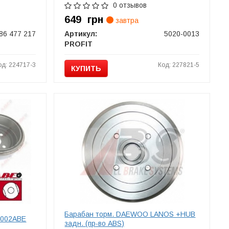
0 отзывов
649
грн
завтра
86 477 217
Артикул:
5020-0013
PROFIT
од: 224717-3
Код: 227821-5
КУПИТЬ
Барабан торм. DAEWOO LANOS +HUB
0002ABE
задн. (пр-во ABS)