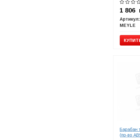
1 806
Артикул:
MEYLE
КУПИТ
Барабан 
(пр-во AB