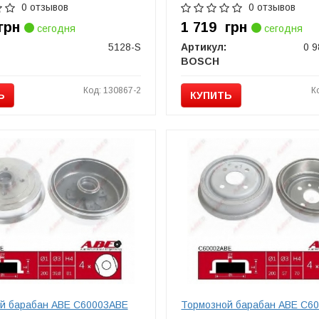
0 отзывов
0 отзывов
грн
1 719
грн
сегодня
сегодня
5128-S
Артикул:
0 9
BOSCH
Код: 130867-2
К
Ь
КУПИТЬ
й барабан ABE C60003ABE
Тормозной барабан ABE C6