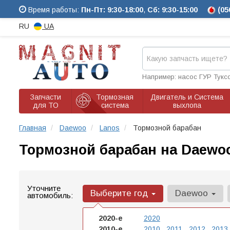
Время работы:
Пн-Пт: 9:30-18:00
,
Сб: 9:30-15:00
(05
RU
UA
Например: насос ГУР Тукс
Запчасти
Тормозная
Двигатель и Система
для ТО
система
выхлопа
Главная
Daewoo
Lanos
Тормозной барабан
Тормозной барабан на Daewo
Уточните
Выберите год
Daewoo
автомобиль:
2020-е
2020
2010-е
2010
2011
2012
2013