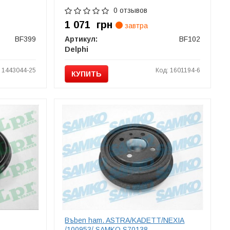
0 отзывов
1 071
грн
завтра
BF399
Артикул:
BF102
Delphi
: 1443044-25
Код: 1601194-6
КУПИТЬ
Bъben ham. ASTRA/KADETT/NEXIA
/100953/ SAMKO S70138