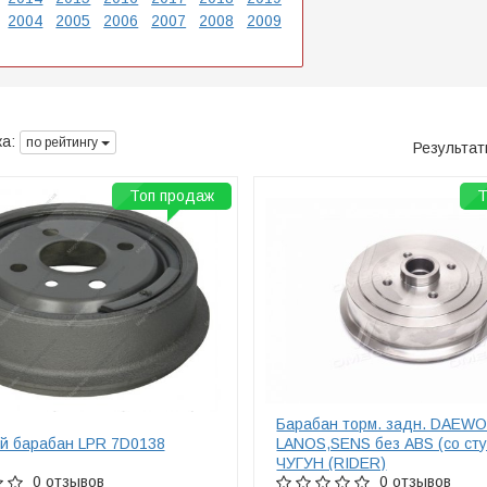
2004
2005
2006
2007
2008
2009
а:
по рейтингу
Результа
Топ продаж
Т
Барабан торм. задн. DAEW
й барабан LPR 7D0138
LANOS,SENS без ABS (со ст
ЧУГУН (RIDER)
0 отзывов
0 отзывов