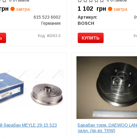
0 отзывов
0 отзывов
грн
1 102
грн
завтра
завтра
615 523 6002
Артикул:
0
Германия
BOSCH
Код: 40263-3
К
Ь
КУПИТЬ
й барабан MEYLE 29-15 523
Барабан торм. DAEWOO LA
задн. (пр-во TRW)