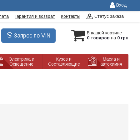
Вход
лата
Гарантия и возврат
Контакты
Статус заказа
В вашей корзине
Запрос по VIN
0 товаров
на
0 грн
Электрика и
Кузов и
Масла и
Освещение
Составляющие
автохимия