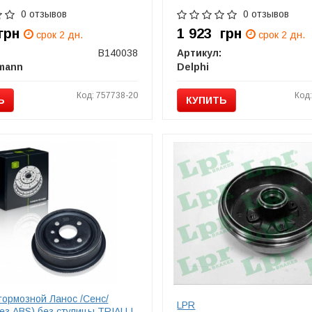
0 отзывов
0 отзывов
грн
1 923
грн
срок 2 дн.
срок 2 дн.
B140038
Артикул:
mann
Delphi
Код: 757738-20
Код
Ь
КУПИТЬ
тормозной Ланос /Сенс/
LPR
ез ABS) без ступицы TRIALLI