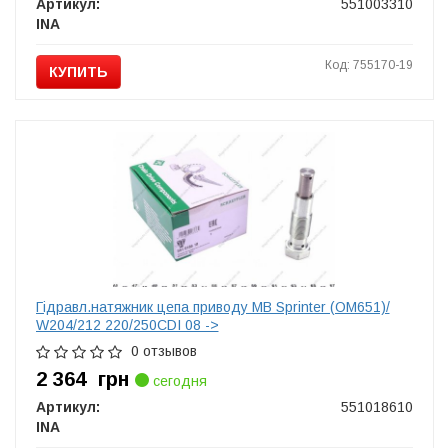
Артикул:
551003310
INA
Код: 755170-19
КУПИТЬ
Гідравл.натяжник цепа приводу MB Sprinter (OM651)/
W204/212 220/250CDI 08 ->
0 отзывов
2 364
грн
сегодня
Артикул:
551018610
INA