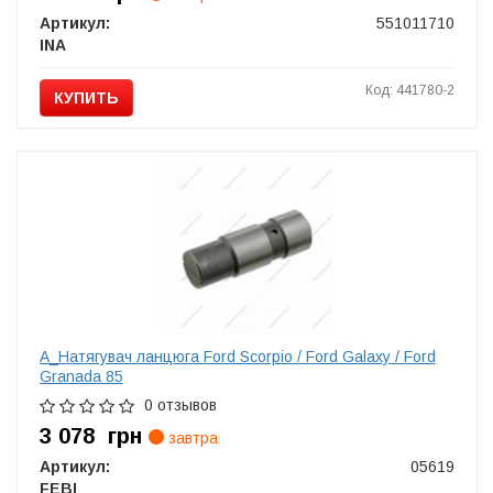
Артикул:
551011710
INA
Код: 441780-2
КУПИТЬ
А_Натягувач ланцюга Ford Scorpio / Ford Galaxy / Ford
Granada 85
0 отзывов
3 078
грн
завтра
Артикул:
05619
FEBI