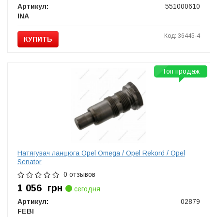
Артикул:
551000610
INA
Код: 36445-4
КУПИТЬ
Топ продаж
Натягувач ланцюга Opel Omega / Opel Rekord / Opel
Senator
0 отзывов
1 056
грн
сегодня
Артикул:
02879
FEBI