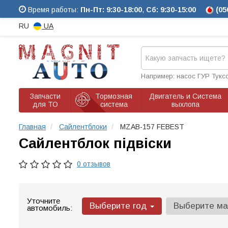
Время работы:
Пн-Пт: 9:30-18:00
,
Сб: 9:30-15:00
(05
RU
UA
Например: насос ГУР Тукс
Запчасти
Тормозная
Двигатель и Система
для ТО
система
выхлопа
Главная
Сайлентблоки
MZAB-157 FEBEST
Сайлентблок підвіски
0 отзывов
Уточните
Выберите год
Выберите м
автомобиль: