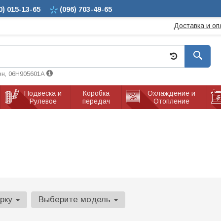
0)
015-13-65
(096)
703-49-65
Доставка и оп
он, 06H905601A
Подвеска и
Коробка
Охлаждение и
Рулевое
передач
Отопление
арку
Выберите модель