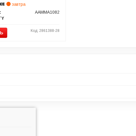
рн
завтра
:
AAMMA1082
TY
Код: 2861388-28
ТЬ