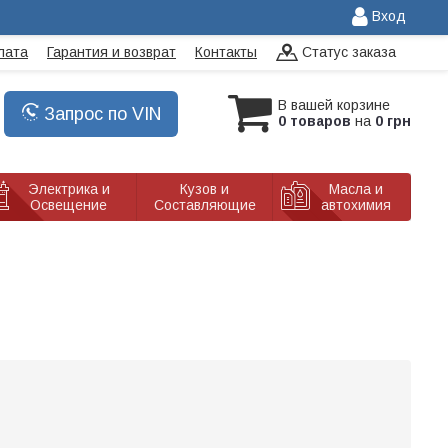
Вход
лата
Гарантия и возврат
Контакты
Статус заказа
В вашей корзине
Запрос по VIN
0 товаров
на
0 грн
Электрика и
Кузов и
Масла и
Освещение
Составляющие
автохимия