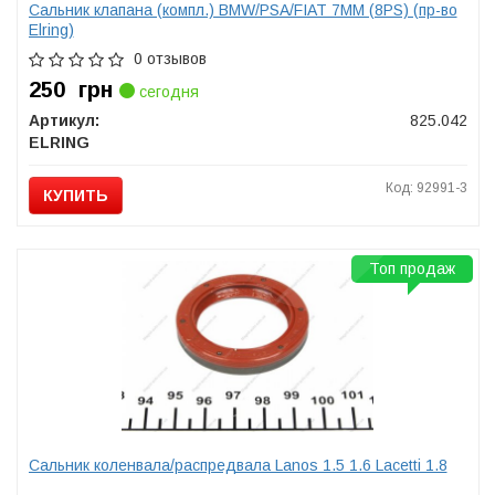
Сальник клапана (компл.) BMW/PSA/FIAT 7MM (8PS) (пр-во
Elring)
0 отзывов
250
грн
сегодня
Артикул:
825.042
ELRING
Код: 92991-3
КУПИТЬ
Топ продаж
Сальник коленвала/распредвала Lanos 1.5 1.6 Lacetti 1.8