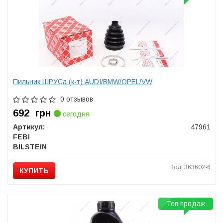
Пильник ШРУСа (к-т) AUDI/BMW/OPEL/VW
0 отзывов
692
грн
сегодня
Артикул:
47961
FEBI
BILSTEIN
Код: 363602-6
КУПИТЬ
Топ продаж