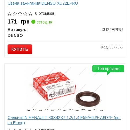
Свеча зажигания DENSO XU22EPRU
0 отзывов
171
грн
сегодня
Артикул:
XU22EPRU
DENSO
Код: 58778-5
КУПИТЬ
Топ продаж
Сальник N RENAULT 30X42X7 1.2/1.4 E5F/E6J/E7J/D7F (пр-
во Elring)