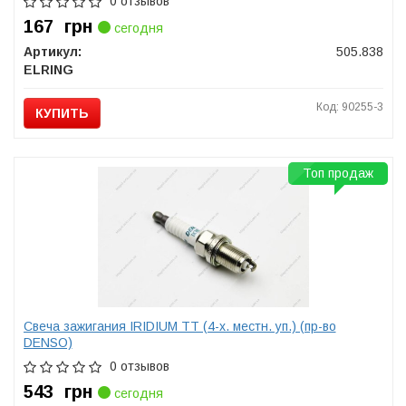
0 отзывов
167
грн
сегодня
Артикул:
505.838
ELRING
Код: 90255-3
КУПИТЬ
Топ продаж
Свеча зажигания IRIDIUM TT (4-х. местн. уп.) (пр-во
DENSO)
0 отзывов
543
грн
сегодня