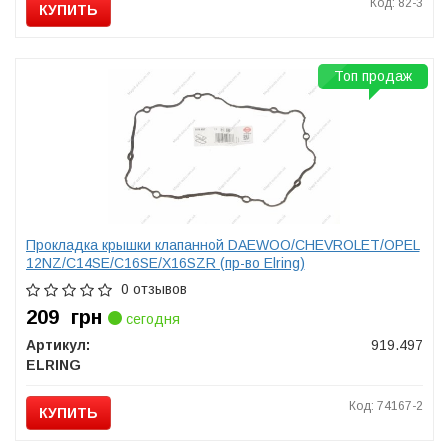
Код: 82-3
КУПИТЬ
Топ продаж
Прокладка крышки клапанной DAEWOO/CHEVROLET/OPEL
12NZ/C14SE/C16SE/X16SZR (пр-во Elring)
0 отзывов
209
грн
сегодня
Артикул:
919.497
ELRING
Код: 74167-2
КУПИТЬ