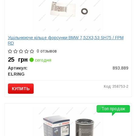
Ущільнююче кільце форсунки BMW 7,52X3,53 SH75 / FPM
RD
0 отзывов
25
грн
сегодня
Артикул:
893.889
ELRING
Код: 358753-2
КУПИТЬ
Топ продаж