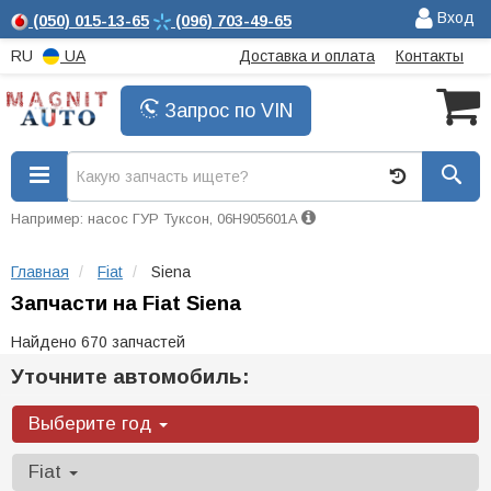
Вход
(050)
015-13-65
(096)
703-49-65
RU
UA
Доставка и оплата
Контакты
Запрос по VIN
Например: насос ГУР Туксон, 06H905601A
Главная
Fiat
Siena
Запчасти на Fiat Siena
Найдено 670 запчастей
Уточните автомобиль:
Выберите год
Fiat