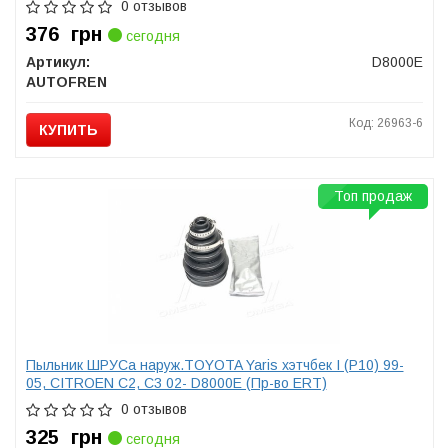
0 отзывов
376
грн
сегодня
Артикул:
D8000E
AUTOFREN
Код: 26963-6
КУПИТЬ
Топ продаж
Пыльник ШРУСа наруж.TOYOTA Yaris хэтчбек I (P10) 99-
05, CITROEN С2, С3 02- D8000E (Пр-во ERT)
0 отзывов
325
грн
сегодня