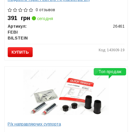
0 отзывов
391
грн
сегодня
Артикул:
26461
FEBI
BILSTEIN
Код: 143609-19
КУПИТЬ
Топ продаж
Р/к направляючих суппорта