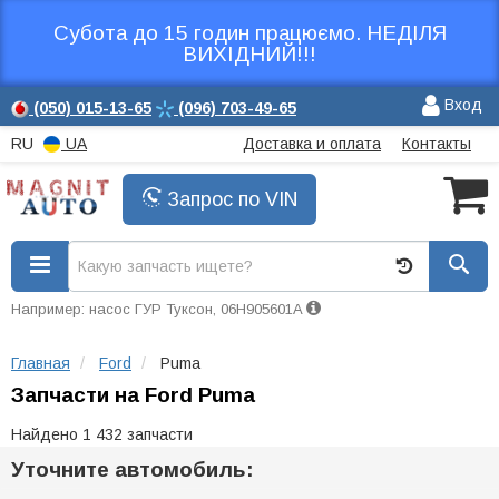
Субота до 15 годин працюємо. НЕДІЛЯ
ВИХІДНИЙ!!!
Вход
(050)
015-13-65
(096)
703-49-65
RU
UA
Доставка и оплата
Контакты
Запрос по VIN
Например: насос ГУР Туксон, 06H905601A
Главная
Ford
Puma
Запчасти на Ford Puma
Найдено 1 432 запчасти
Уточните автомобиль: