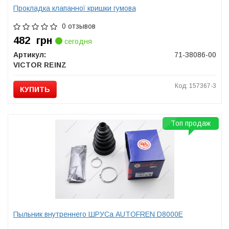
Прокладка клапанної кришки гумова
0 отзывов
482
грн
сегодня
Артикул:
71-38086-00
VICTOR REINZ
Код: 157367-3
КУПИТЬ
Топ продаж
Пыльник внутреннего ШРУСа AUTOFREN D8000E