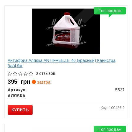
Топ продаж
Антифриз Аляsка ANTIFREEZE-40 (красный) Канистра
5л/4,9кг
0 отзывов
395
грн
завтра
Артикул:
5527
АЛЯSКА
Код: 100426-2
КУПИТЬ
Топ продаж