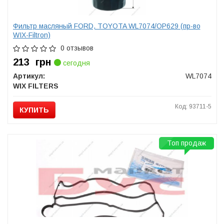
Фильтр масляный FORD, TOYOTA WL7074/OP629 (пр-во
WIX-Filtron)
0 отзывов
213
грн
сегодня
Артикул:
WL7074
WIX FILTERS
Код: 93711-5
КУПИТЬ
Топ продаж