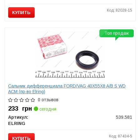
Код: 82028-15
КУПИТЬ
Топ продаж
Сальник дифференциала FORD/VAG 40X55X8 A/B S WD
ACM (пр-во Elring)
0 отзывов
233
грн
сегодня
Артикул:
539.581
ELRING
Код: 87434-5
КУПИТЬ