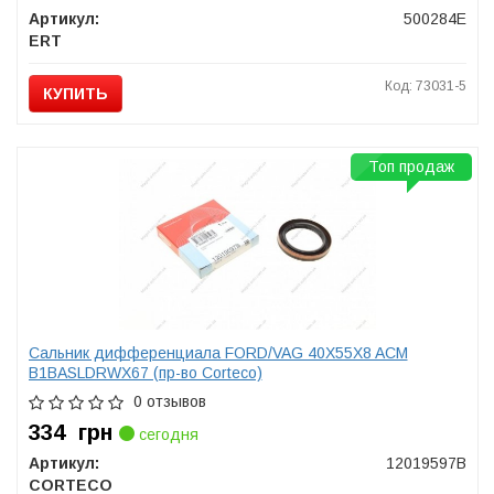
Артикул:
500284E
ERT
Код: 73031-5
КУПИТЬ
Топ продаж
Сальник дифференциала FORD/VAG 40X55X8 ACM
B1BASLDRWX67 (пр-во Corteco)
0 отзывов
334
грн
сегодня
Артикул:
12019597B
CORTECO