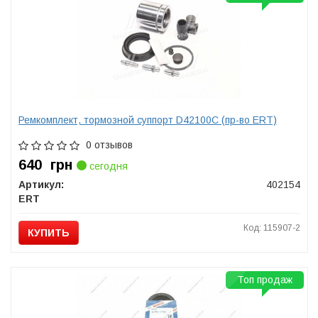
Ремкомплект, тормозной суппорт D42100C (пр-во ERT)
0 отзывов
640
грн
сегодня
Артикул:
402154
ERT
Код: 115907-2
КУПИТЬ
Топ продаж