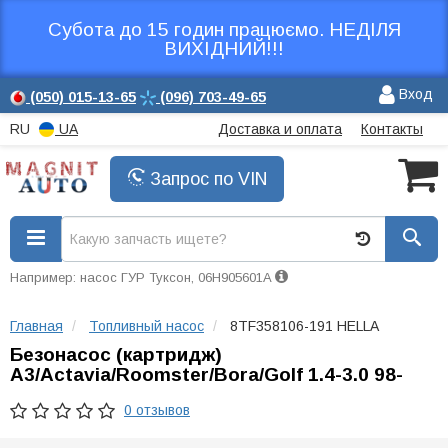
Субота до 15 годин працюємо. НЕДІЛЯ
ВИХІДНИЙ!!!
Вход
(050)
015-13-65
(096)
703-49-65
RU
UA
Доставка и оплата
Контакты
Запрос по VIN
Например: насос ГУР Туксон, 06H905601A
Главная
Топливный насос
8TF358106-191 HELLA
Безонасос (картридж)
A3/Actavia/Roomster/Bora/Golf 1.4-3.0 98-
0 отзывов