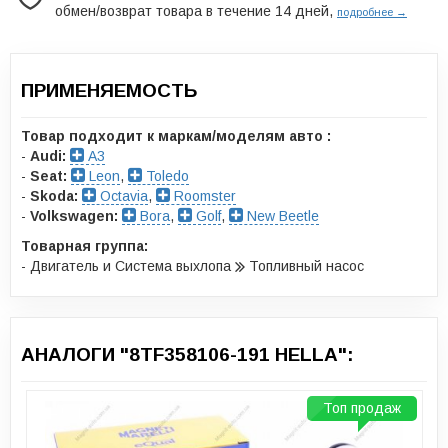
обмен/возврат товара в течение 14 дней,
подробнее →
ПРИМЕНЯЕМОСТЬ
Товар подходит к маркам/моделям авто :
-
Audi:
A3
-
Seat:
Leon
,
Toledo
-
Skoda:
Octavia
,
Roomster
-
Volkswagen:
Bora
,
Golf
,
New Beetle
Товарная группа:
- Двигатель и Система выхлопа
Топливный насос
АНАЛОГИ "8TF358106-191 HELLA":
Топ продаж