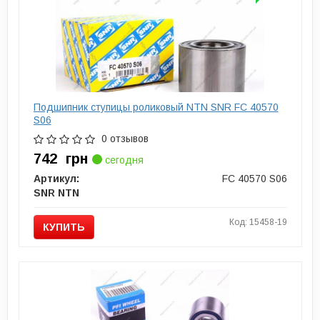
Подшипник ступицы роликовый NTN SNR FC 40570
S06
0 отзывов
742
грн
сегодня
Артикул:
FC 40570 S06
SNR NTN
Код: 15458-19
КУПИТЬ