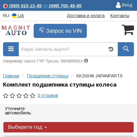
Вход
(050)
015-13-65
(096)
703-49-65
RU
UA
Доставка и оплата
Контакты
Запрос по VIN
Например: насос ГУР Туксон, 06H905601A
Главная
Подшипник ступицы
KK20046 JAPANPARTS
Комплект подшипника ступицы колеса
0 отзывов
Уточните
автомобиль:
Выберите год