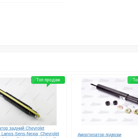
Топ продаж
То
тор задний Chevrolet
 Lanos-Sens-Nexia; Chevrolet
Амортизатор підвіски