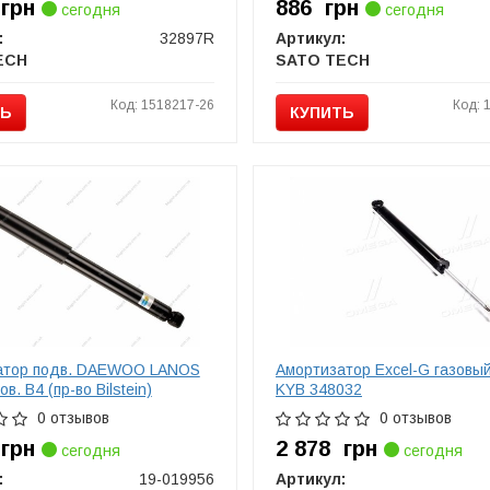
6
грн
886
грн
сегодня
сегодня
:
32897R
Артикул:
ECH
SATO TECH
Код: 1518217-26
Код: 
ТЬ
КУПИТЬ
атор подв. DAEWOO LANOS
Амортизатор Excel-G газовы
ов. B4 (пр-во Bilstein)
KYB 348032
0 отзывов
0 отзывов
5
грн
2 878
грн
сегодня
сегодня
:
19-019956
Артикул: