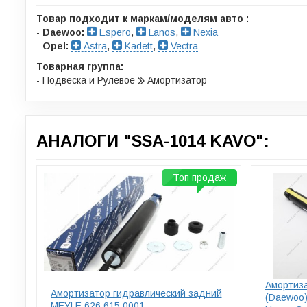
Товар подходит к маркам/моделям авто :
-
Daewoo:
Espero
,
Lanos
,
Nexia
-
Opel:
Astra
,
Kadett
,
Vectra
Товарная группа:
- Подвеска и Рулевое
Амортизатор
АНАЛОГИ "SSA-1014 KAVO":
Топ продаж
Амортиза
Амортизатор гидравлический задний
(Daewoo)
MEYLE 626 615 0001