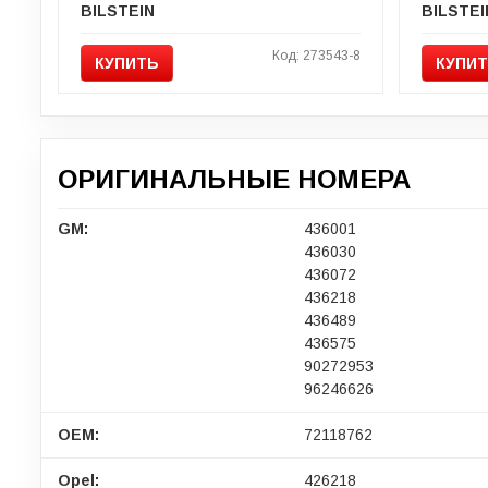
BILSTEIN
BILSTEI
Код: 273543-8
КУПИТЬ
КУПИ
ОРИГИНАЛЬНЫЕ НОМЕРА
GM:
436001
436030
436072
436218
436489
436575
90272953
96246626
OEM:
72118762
Opel:
426218