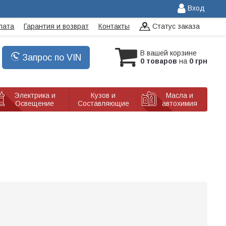
Вход
лата
Гарантия и возврат
Контакты
Статус заказа
В вашей корзине
Запрос по VIN
0 товаров
на
0 грн
Электрика и
Кузов и
Масла и
Освещение
Составляющие
автохимия