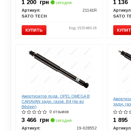
1 200
грн
1 13
сегодня
Артикул:
21141R
Артикул
SATO TECH
SATO T
Код: 1525480-26
КУПИТЬ
КУПИ
Амортизатор подв. OPEL OMEGA B
Амортиз
CARAVAN задн. газов. B4 (пр-во
задн. газ
Bilstein)
0 отзывов
3 466
грн
1 89
сегодня
Артикул:
19-028552
Артикул