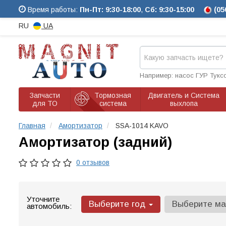
Время работы:
Пн-Пт: 9:30-18:00
,
Сб: 9:30-15:00
(05
RU
UA
Например: насос ГУР Тукс
Запчасти
Тормозная
Двигатель и Система
для ТО
система
выхлопа
Главная
Амортизатор
SSA-1014 KAVO
Амортизатор (задний)
0 отзывов
Уточните
Выберите год
Выберите м
автомобиль: