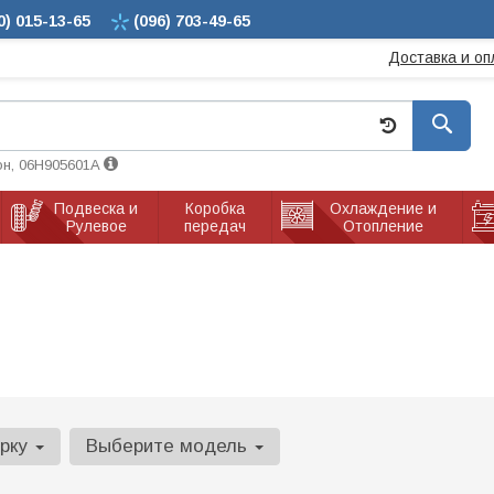
0)
015-13-65
(096)
703-49-65
Доставка и оп
он, 06H905601A
Подвеска и
Коробка
Охлаждение и
Рулевое
передач
Отопление
арку
Выберите модель