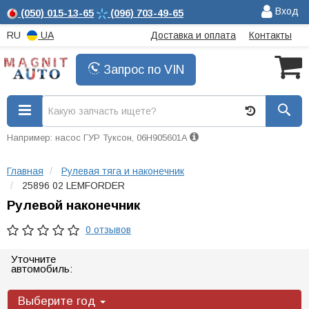
Вход
(050)
015-13-65
(096)
703-49-65
RU
UA
Доставка и оплата
Контакты
Запрос по VIN
Например: насос ГУР Туксон, 06H905601A
Главная
Рулевая тяга и наконечник
25896 02 LEMFORDER
Рулевой наконечник
0 отзывов
Уточните
автомобиль:
Выберите год