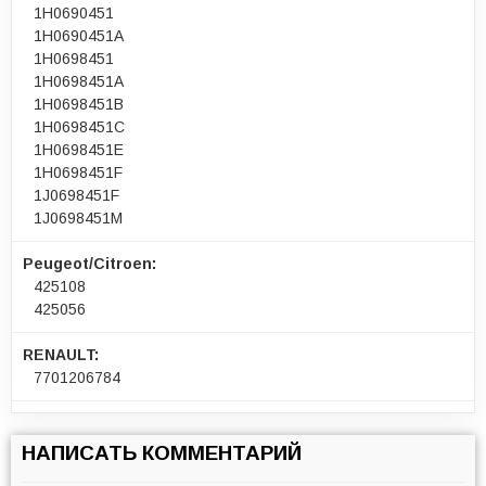
1H0690451
1H0690451A
1H0698451
1H0698451A
1H0698451B
1H0698451C
1H0698451E
1H0698451F
1J0698451F
1J0698451M
Peugeot/Citroen:
425108
425056
RENAULT:
7701206784
НАПИСАТЬ КОММЕНТАРИЙ