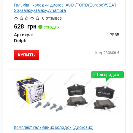
Гальмівні колодки дискові AUDI/FORD(Europe)/SEAT
S6,Galaxy,Galaxy,Alhambra
0 отзывов
628
грн
сегодня
Артикул:
LP565
Delphi
Код: 230609-6
КУПИТЬ
Топ продаж
Комплект гальмівних колодок (дискових)