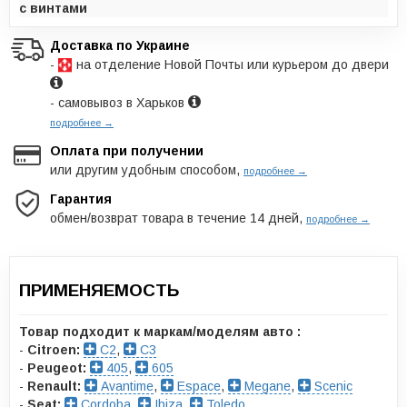
с винтами
Доставка по Украине
-
на отделение Новой Почты или курьером до двери
- самовывоз в Харьков
подробнее →
Оплата при получении
или другим удобным способом,
подробнее →
Гарантия
обмен/возврат товара в течение 14 дней,
подробнее →
ПРИМЕНЯЕМОСТЬ
Товар подходит к маркам/моделям авто :
-
Citroen:
C2
,
C3
-
Peugeot:
405
,
605
-
Renault:
Avantime
,
Espace
,
Megane
,
Scenic
-
Seat:
Cordoba
,
Ibiza
,
Toledo