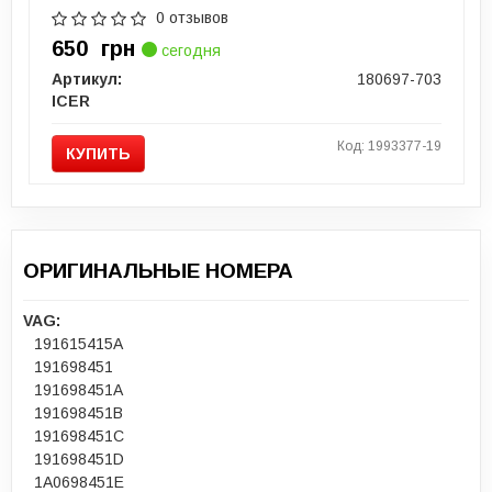
0 отзывов
650
грн
сегодня
Артикул:
180697-703
ICER
Код: 1993377-19
КУПИТЬ
ОРИГИНАЛЬНЫЕ НОМЕРА
VAG:
191615415A
191698451
191698451A
191698451B
191698451C
191698451D
1A0698451E