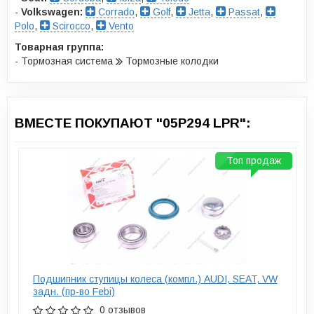
-
Volkswagen:
Corrado
,
Golf
,
Jetta
,
Passat
,
Polo
,
Scirocco
,
Vento
Товарная группа:
- Тормозная система
Тормозные колодки
ВМЕСТЕ ПОКУПАЮТ "05P294 LPR":
Топ продаж
Подшипник ступицы колеса (компл.) AUDI, SEAT, VW
задн. (пр-во Febi)
0 отзывов