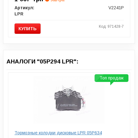
Артикул:
V2241P
LPR
Код: 971428-7
КУПИТЬ
АНАЛОГИ "05P294 LPR":
Топ продаж
Тормозные колодки дисковые LPR 05P634