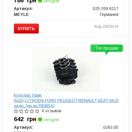
786
грн
сегодня
Артикул:
025 209 6117
MEYLE
Германия
Код: 20230-19
КУПИТЬ
Топ продаж
Колодка торм.
AUDI,CITROEN,FORD,PEUGEOT,RENAULT,SEAT,SKODA,VW
задн. (пр-во REMSA)
0 отзывов
642
грн
сегодня
Артикул:
0263.05