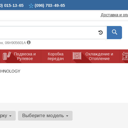
0)
015-13-65
(096)
703-49-65
Доставка и оп
он, 06H905601A
Подвеска и
Коробка
Охлаждение и
Рулевое
передач
Отопление
CHNOLOGY
арку
Выберите модель