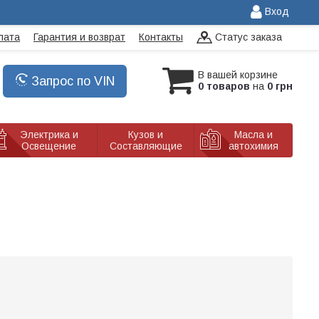
Вход
лата
Гарантия и возврат
Контакты
Статус заказа
В вашей корзине
Запрос по VIN
0 товаров
на
0 грн
Электрика и
Кузов и
Масла и
Освещение
Составляющие
автохимия