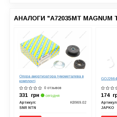
АНАЛОГИ "A72035MT MAGNUM 
Опора амортизатора гумометалева в
GOJ2664
комплекті
0 отзывов
331
грн
174
г
сегодня
Артикул:
KB969.02
Артикул
SNR NTN
JAPKO