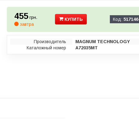
455
грн.
КУПИТЬ
Код:
517146
завтра
Производитель
MAGNUM TECHNOLOGY
Каталожный номер
A72035MT