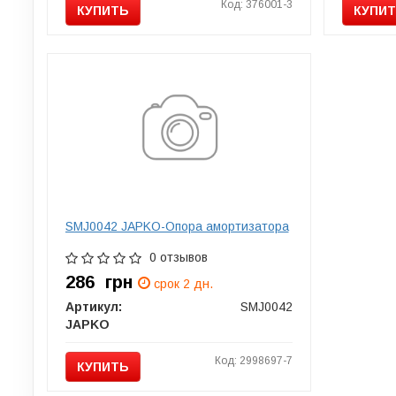
Код: 376001-3
КУПИТЬ
КУПИ
SMJ0042 JAPKO-Опора амортизатора
0 отзывов
286
грн
срок 2 дн.
Артикул:
SMJ0042
JAPKO
Код: 2998697-7
КУПИТЬ