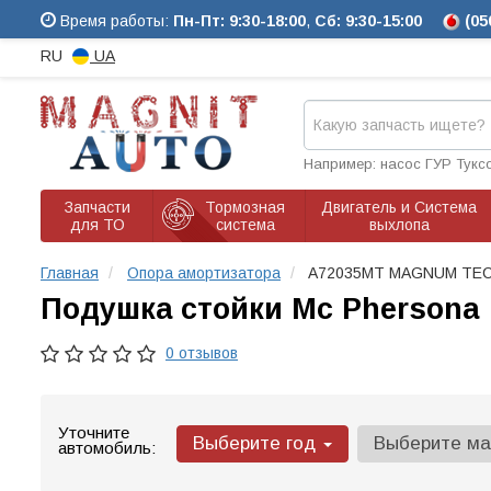
Время работы:
Пн-Пт: 9:30-18:00
,
Сб: 9:30-15:00
(05
RU
UA
Например: насос ГУР Тукс
Запчасти
Тормозная
Двигатель и Система
для ТО
система
выхлопа
Главная
Опора амортизатора
A72035MT MAGNUM TE
Подушка стойки Mc Phersona
0 отзывов
Уточните
Выберите год
Выберите м
автомобиль: