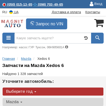
Вход
(050)
015-13-65
(096)
703-49-65
RU
UA
Доставка и оплата
Контакты
Запрос по VIN
Например: насос ГУР Туксон, 06H905601A
Главная
Mazda
Xedos 6
Запчасти на Mazda Xedos 6
Найдено 1 328 запчастей
Уточните автомобиль:
Выберите год
Mazda