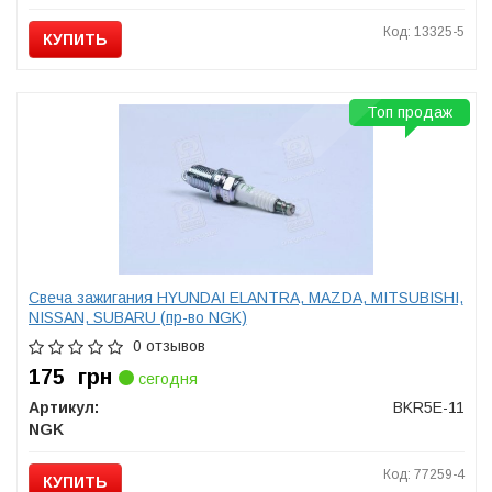
Код: 13325-5
КУПИТЬ
Топ продаж
Свеча зажигания HYUNDAI ELANTRA, MAZDA, MITSUBISHI,
NISSAN, SUBARU (пр-во NGK)
0 отзывов
175
грн
сегодня
Артикул:
BKR5E-11
NGK
Код: 77259-4
КУПИТЬ