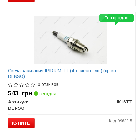
Топ продаж
Свеча зажигания IRIDIUM TT (4-х. местн. уп.) (пр-во
DENSO)
0 отзывов
543
грн
сегодня
Артикул:
IK16TT
DENSO
Код: 99633-5
КУПИТЬ