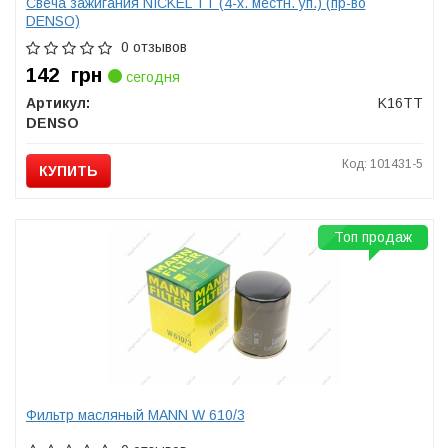
Свеча зажигания NICKEL TT (4-х. местн. уп.) (пр-во
DENSO)
0 отзывов
142
грн
сегодня
Артикул:
K16TT
DENSO
Код: 101431-5
КУПИТЬ
Топ продаж
Фильтр масляный MANN W 610/3