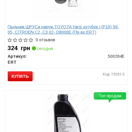
Пыльник ШРУСа наруж.TOYOTA Yaris хэтчбек I (P10) 99-
05, CITROEN С2, С3 02- D8000E (Пр-во ERT)
0 отзывов
324
грн
сегодня
Артикул:
500284E
ERT
Код: 73031-5
КУПИТЬ
Топ продаж