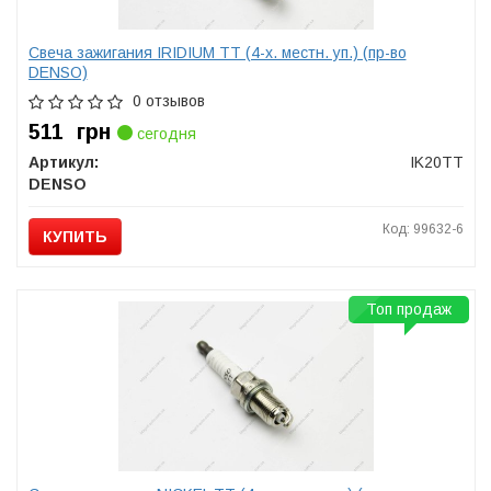
Свеча зажигания IRIDIUM TT (4-х. местн. уп.) (пр-во
DENSO)
0 отзывов
511
грн
сегодня
Артикул:
IK20TT
DENSO
Код: 99632-6
КУПИТЬ
Топ продаж