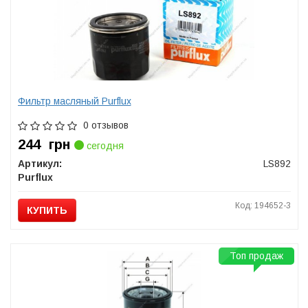
Фильтр масляный Purflux
0 отзывов
244
грн
сегодня
Артикул:
LS892
Purflux
Код: 194652-3
КУПИТЬ
Топ продаж