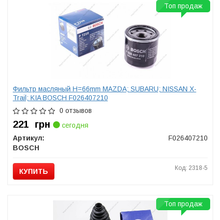
Топ продаж
Фильтр масляный H=66mm МАZDA; SUBARU; NISSAN X-
Trail; KIA BOSCH F026407210
0 отзывов
221
грн
сегодня
Артикул:
F026407210
BOSCH
Код: 2318-5
КУПИТЬ
Топ продаж