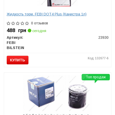
Жидкость торм. FEBI DOT4 Plus (Канистра 1л)
0 отзывов
488
грн
сегодня
Артикул:
23930
FEBI
BILSTEIN
Код: 132677-6
КУПИТЬ
Топ продаж