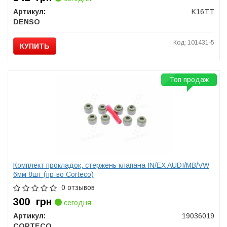
Артикул:
K16TT
DENSO
Код: 101431-5
КУПИТЬ
Топ продаж
Комплект прокладок, стержень клапана IN/EX AUDI/MB/VW
6мм 8шт (пр-во Corteco)
0 отзывов
300
грн
сегодня
Артикул:
19036019
CORTECO