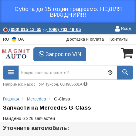
Субота до 15 годин працюємо. НЕДІЛЯ
ВИХІДНИЙ!!!
Вход
(050)
015-13-65
(096)
703-49-65
RU
UA
Доставка и оплата
Контакты
Запрос по VIN
Например: насос ГУР Туксон, 06H905601A
Главная
Mercedes
G-Class
Запчасти на Mercedes G-Class
Найдено 6 226 запчастей
Уточните автомобиль: