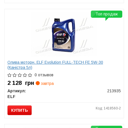
Топ продаж
Олива моторн. ELF Evolution FULL-TECH FE 5W-30
(Каністра 5л)
0 отзывов
2 128
грн
завтра
Артикул:
213935
ELF
Код: 1418560-2
КУПИТЬ