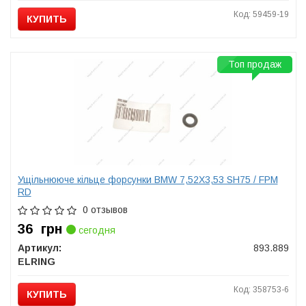
Код: 59459-19
КУПИТЬ
Топ продаж
Ущільнююче кільце форсунки BMW 7,52X3,53 SH75 / FPM
RD
0 отзывов
36
грн
сегодня
Артикул:
893.889
ELRING
Код: 358753-6
КУПИТЬ