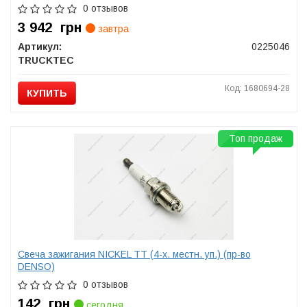
0 отзывов
3 942
грн
завтра
Артикул:
0225046
TRUCKTEC
Код: 1680694-28
КУПИТЬ
Топ продаж
Свеча зажигания NICKEL TT (4-х. местн. уп.) (пр-во
DENSO)
0 отзывов
142
грн
сегодня