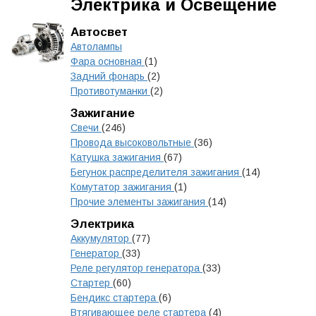
Электрика и Освещение
Автосвет
Автолампы
Фара основная
(1)
Задний фонарь
(2)
Противотуманки
(2)
Зажигание
Свечи
(246)
Провода высоковольтные
(36)
Катушка зажигания
(67)
Бегунок распределителя зажигания
(14)
Комутатор зажигания
(1)
Прочие элементы зажигания
(14)
Электрика
Аккумулятор
(77)
Генератор
(33)
Реле регулятор генератора
(33)
Стартер
(60)
Бендикс стартера
(6)
Втягивающее реле стартера
(4)