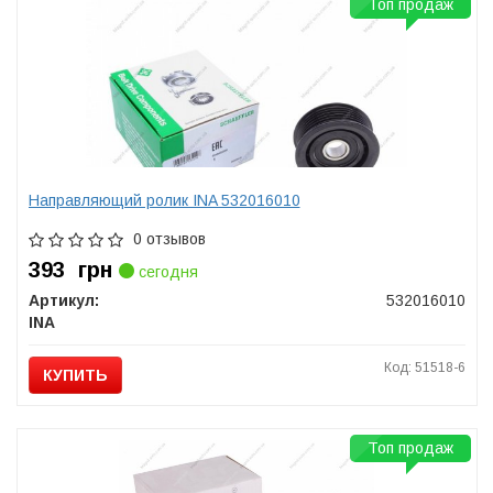
Топ продаж
Направляющий ролик INA 532016010
0 отзывов
393
грн
сегодня
Артикул:
532016010
INA
Код: 51518-6
КУПИТЬ
Топ продаж