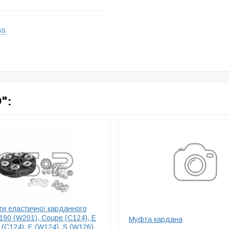
ss
":
ти еластичної карданного
190 (W201), Coupe (C124), E
Муфта кардана
 (C124), E (W124), S (W126),