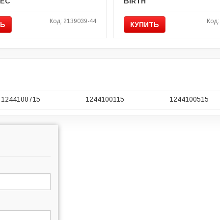
TEC
BIRTH
Код: 2139039-44
Код:
ТЬ
КУПИТЬ
1244100715
1244100115
1244100515