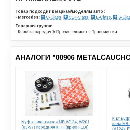
Товар подходит к маркам/моделям авто :
-
Mercedes:
C-Class
,
CLK-Class
,
E-Class
,
S-Cla
Товарная группа:
- Коробка передач
Прочие элементы Трансмиссии
АНАЛОГИ "00906 METALCAUCHO
К-кт муф
Муфта эластичная MB W124, W201
вала MB 
(83-97) передняя КПП (пр-во FEBI)
(A124), E