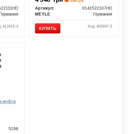
завтра
522111HD
Артикул:
0141522107HD
Германия
MEYLE
Германия
: 412915-3
Код: 403987-3
КУПИТЬ
на муфта
5298