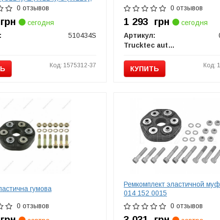
123) 2.0-3.0D 01.76-03.98
0 отзывов
0 отзывов
8
грн
1 293
грн
сегодня
сегодня
:
510434S
Артикул:
Trucktec automotive
Код: 1575312-37
Код: 
ТЬ
КУПИТЬ
Ремкомплект эластичной му
астична гумова
014 152 0015
0 отзывов
0 отзывов
4
грн
3 031
грн