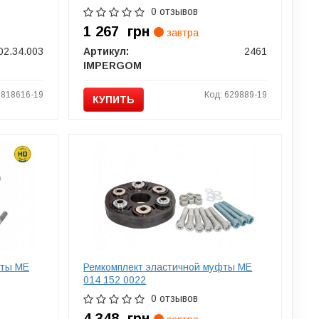
0 отзывов
1 267
грн
завтра
02.34.003
Артикул:
2461
IMPERGOM
1818616-19
Код: 629889-19
КУПИТЬ
фты ME
Ремкомплект эластичной муфты ME
014 152 0022
0 отзывов
4 348
грн