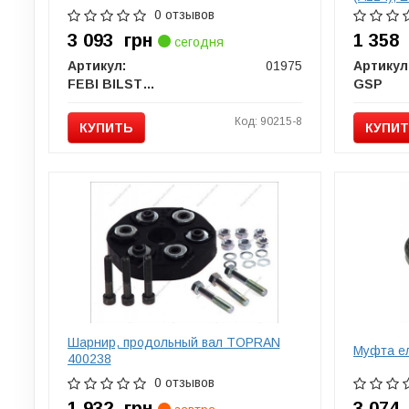
Sedan (W
0 отзывов
3 093
грн
1 35
сегодня
Артикул:
01975
Артикул
FEBI BILSTEIN
GSP
Код: 90215-8
КУПИТЬ
КУПИ
Шарнир, продольный вал TOPRAN
Муфта ел
400238
0 отзывов
1 932
грн
3 07