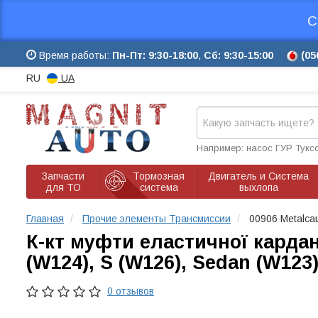
С
Время работы:
Пн-Пт: 9:30-18:00
,
Сб: 9:30-15:00
(05
RU
UA
Например: насос ГУР Тукс
Запчасти
Тормозная
Двигатель и Система
для ТО
система
выхлопа
Главная
Прочие элементы Трансмиссии
00906 Metalca
К-кт муфти еластичної карданн
(W124), S (W126), Sedan (W123)
0 отзывов