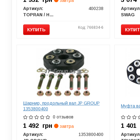
завтра
Артикул:
400238
Артикул
TOPRAN / HANS PRIES
SWAG
Код: 766834-6
КУПИТЬ
КУПИ
Шарнир, продольный вал JP GROUP
Муфта ва
1353800400
0 отзывов
1 492
грн
1 40
завтра
Артикул:
1353800400
Артикул