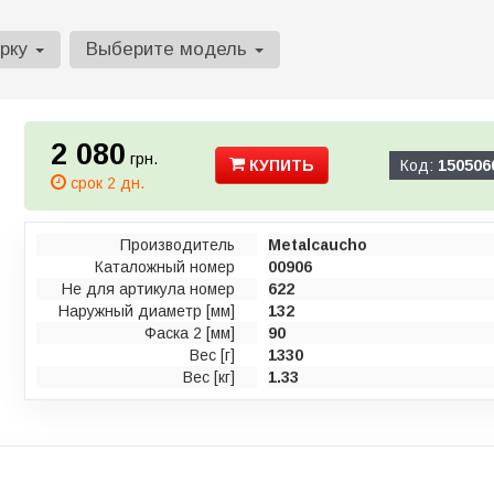
арку
Выберите модель
2 080
грн.
КУПИТЬ
Код:
150506
срок 2 дн.
Производитель
Metalcaucho
Каталожный номер
00906
Не для артикула номер
622
Наружный диаметр [мм]
132
Фаска 2 [мм]
90
Вес [г]
1330
Вес [кг]
1.33