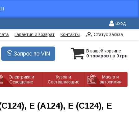
!!
Вход
лата
Гарантия и возврат
Контакты
Статус заказа
В вашей корзине
Запрос по VIN
0 товаров
на
0 грн
Электрика и
Кузов и
Масла и
Освещение
Составляющие
автохимия
124), E (A124), E (C124), E