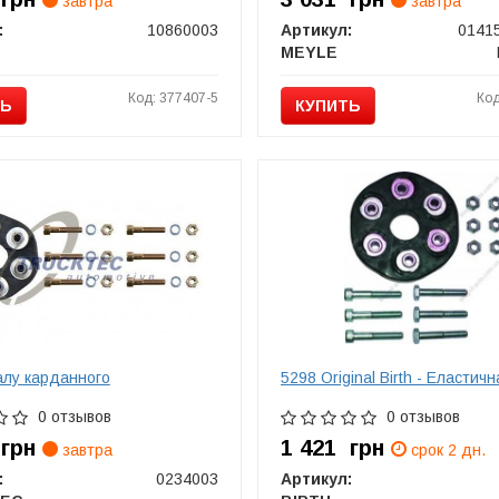
завтра
завтра
:
10860003
Артикул:
0141
MEYLE
Код: 377407-5
Код
ТЬ
КУПИТЬ
лу карданного
5298 Original Birth - Еластич
0 отзывов
0 отзывов
1
грн
1 421
грн
завтра
срок 2 дн.
:
0234003
Артикул: