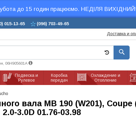
убота до 15 годин працюємо. НЕДІЛЯ ВИХІДНИЙ!
0)
015-13-65
(096)
703-49-65
Доставка и оп
он, 06H905601A
Подвеска и
Коробка
Охлаждение и
Рулевое
передач
Отопление
ucho
ого вала MB 190 (W201), Coupe (C
 2.0-3.0D 01.76-03.98