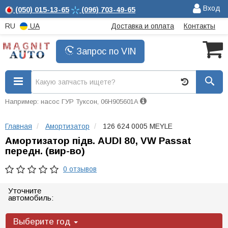
Вход
(050)
015-13-65
(096)
703-49-65
RU
UA
Доставка и оплата
Контакты
Запрос по VIN
Например: насос ГУР Туксон, 06H905601A
Главная
Амортизатор
126 624 0005 MEYLE
Амортизатор підв. AUDI 80, VW Passat
передн. (вир-во)
0 отзывов
Уточните
автомобиль:
Выберите год