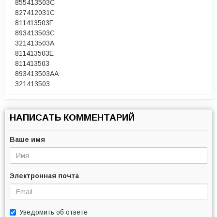
855413503C
827412031C
811413503F
893413503C
321413503A
811413503E
811413503
893413503AA
321413503
НАПИСАТЬ КОММЕНТАРИЙ
Ваше имя
Электронная почта
Уведомить об ответе