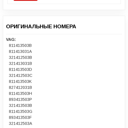
ОРИГИНАЛЬНЫЕ НОМЕРА
VAG:
811413503B
811413031A
321412503B
321413031B
811413503D
321412503C
811413503K
827412031B
811413503H
893413503P
321413503B
811413503G
893413503F
321412503A