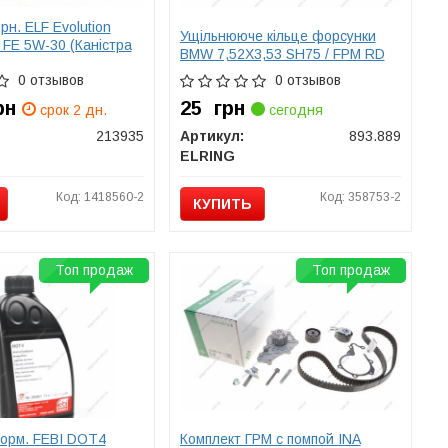
н. ELF Evolution
Ущільнююче кільце форсунки
FE 5W-30 (Каністра
BMW 7,52X3,53 SH75 / FPM RD
0 отзывов
0 отзывов
рн
25
грн
срок 2 дн.
сегодня
213935
Артикул:
893.889
ELRING
Код: 1418560-2
Код: 358753-2
КУПИТЬ
Топ продаж
Топ продаж
орм. FEBI DOT4
Комплект ГРМ с помпой INA