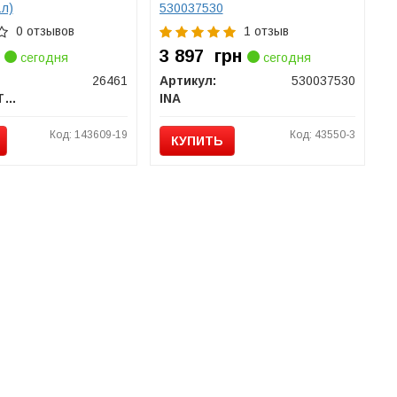
1л)
530037530
0 отзывов
1 отзыв
3 897
грн
сегодня
сегодня
26461
Артикул:
530037530
FEBI BILSTEIN
INA
Код: 143609-19
Код: 43550-3
КУПИТЬ