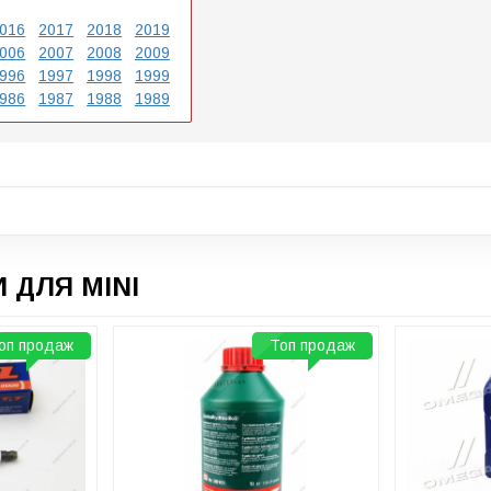
016
2017
2018
2019
006
2007
2008
2009
996
1997
1998
1999
986
1987
1988
1989
 ДЛЯ MINI
оп продаж
Топ продаж