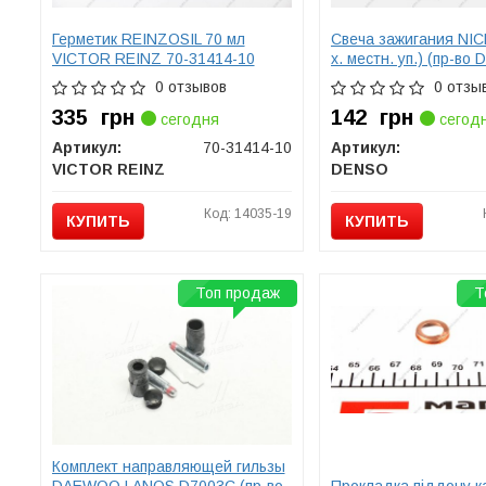
Герметик REINZOSIL 70 мл
Свеча зажигания NIC
VICTOR REINZ 70-31414-10
х. местн. уп.) (пр-во
0 отзывов
0 отзы
335
грн
142
грн
сегодня
сегод
Артикул:
70-31414-10
Артикул:
VICTOR REINZ
DENSO
Код: 14035-19
КУПИТЬ
КУПИТЬ
Топ продаж
Т
Комплект направляющей гильзы