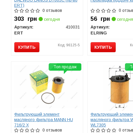
DAEWOO LANOS D7003C (пр-во
Прокладка піддону к
ERT)
0 отзывов
0 отзы
303
грн
56
грн
сегодня
сегодня
Артикул:
410031
Артикул:
ERT
ELRING
Код: 96125-5
К
КУПИТЬ
КУПИТЬ
Топ продаж
Т
Фильтрующий элемент
Фильтрующий элеме
масляного фильтра MANN HU
масляного фильтра 
716/2 X
WL7305
0 отзывов
0 отзы