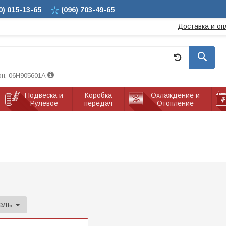
0)
015-13-65
(096)
703-49-65
Доставка и оп
он, 06H905601A
Подвеска и
Коробка
Охлаждение и
Рулевое
передач
Отопление
ель