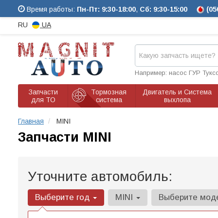
Время работы:
Пн-Пт: 9:30-18:00
,
Сб: 9:30-15:00
(05
RU
UA
Например: насос ГУР Тукс
Запчасти
Тормозная
Двигатель и Система
для ТО
система
выхлопа
Главная
MINI
Запчасти MINI
Уточните автомобиль:
Выберите год
MINI
Выберите мод