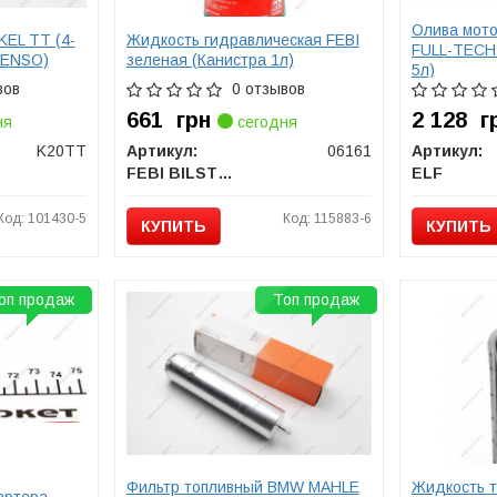
Олива мотор
KEL TT (4-
Жидкость гидравлическая FEBI
FULL-TECH 
 DENSO)
зеленая (Канистра 1л)
5л)
вов
0 отзывов
661
грн
2 128
г
ня
сегодня
K20TT
Артикул:
06161
Артикул:
FEBI BILSTEIN
ELF
Код: 101430-5
Код: 115883-6
КУПИТЬ
КУПИТЬ
оп продаж
Топ продаж
Фильтр топливный BMW MAHLE
Жидкость т