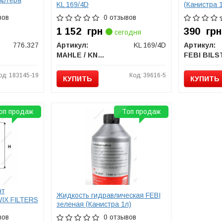
артера
KL 169/4D
(Канистра 
вов
0 отзывов
1 152
грн
390
грн
сегодня
776.327
Артикул:
KL 169/4D
Артикул:
MAHLE / KNECHT
од: 183145-19
Код: 39616-5
КУПИТЬ
КУПИТЬ
оп продаж
Топ продаж
нт
Жидкость гидравлическая FEBI
WIX FILTERS
зеленая (Канистра 1л)
вов
0 отзывов