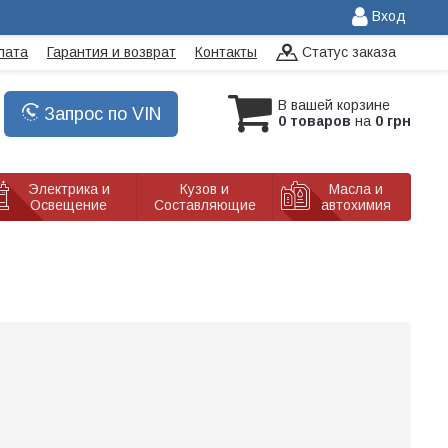
Вход
лата
Гарантия и возврат
Контакты
Статус заказа
В вашей корзине
Запрос по VIN
0 товаров
на
0 грн
Электрика и
Кузов и
Масла и
Освещение
Составляющие
автохимия