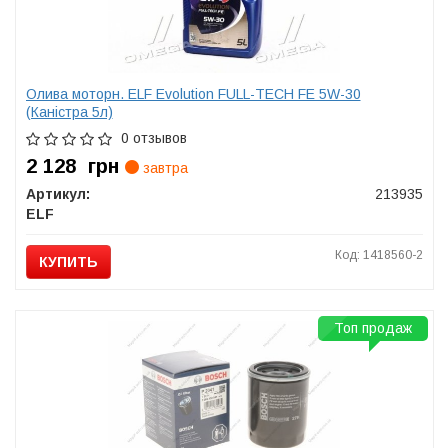
Олива моторн. ELF Evolution FULL-TECH FE 5W-30
(Каністра 5л)
0 отзывов
2 128
грн
завтра
Артикул:
213935
ELF
Код: 1418560-2
КУПИТЬ
Топ продаж