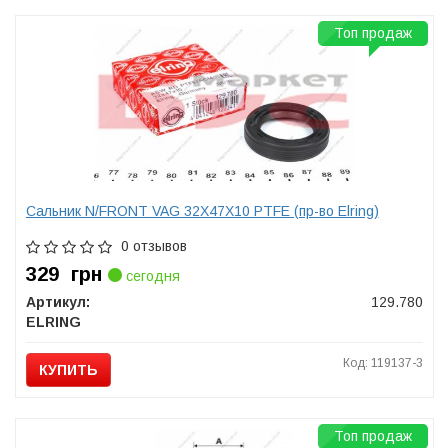
Топ продаж
Сальник N/FRONT VAG 32X47X10 PTFE (пр-во Elring)
0 отзывов
329
грн
сегодня
Артикул:
129.780
ELRING
Код: 119137-3
КУПИТЬ
Топ продаж