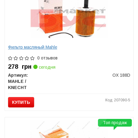
Фильтр масляный Mahle
0 отзывов
278
грн
сегодня
Артикул:
OX 188D
MAHLE /
KNECHT
Код: 207090-5
КУПИТЬ
Топ продаж