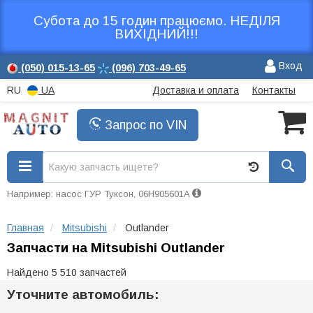
Субота до 15 годин працюємо. НЕДІЛЯ
ВИХІДНИЙ!!!
Вход
(050)
015-13-65
(096)
703-49-65
RU
UA
Доставка и оплата
Контакты
Запрос по VIN
Например: насос ГУР Туксон, 06H905601A
Главная
Mitsubishi
Outlander
Запчасти на Mitsubishi Outlander
Найдено 5 510 запчастей
Уточните автомобиль: