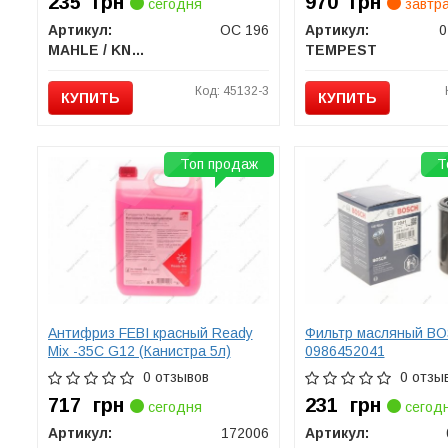
235
грн
970
грн
сегодня
завтр
Артикул:
OC 196
Артикул:
0
MAHLE / KNECHT
TEMPEST
Код: 45132-3
КУПИТЬ
КУПИТЬ
Топ продаж
Т
Антифриз FEBI красный Ready
Фильтр масляный B
Mix -35C G12 (Канистра 5л)
0986452041
0 отзывов
0 отзы
717
грн
231
грн
сегодня
сегод
Артикул:
172006
Артикул: