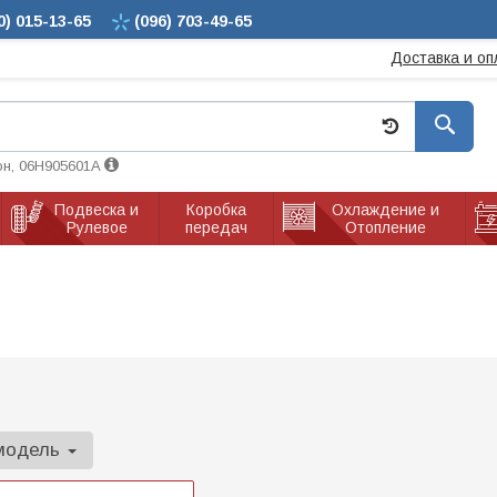
0)
015-13-65
(096)
703-49-65
Доставка и оп
он, 06H905601A
Подвеска и
Коробка
Охлаждение и
Рулевое
передач
Отопление
модель