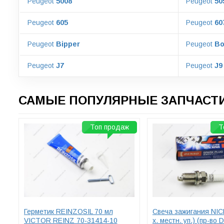
Peugeot
5008
Peugeot
50
Peugeot
605
Peugeot
60
Peugeot
Bipper
Peugeot
Bo
Peugeot
J7
Peugeot
J9
САМЫЕ ПОПУЛЯРНЫЕ ЗАПЧАСТИ
Топ продаж
Т
Герметик REINZOSIL 70 мл
Свеча зажигания NIC
VICTOR REINZ 70-31414-10
х. местн. уп.) (пр-во