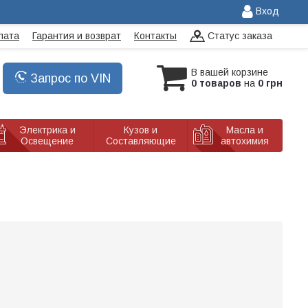
Вход
лата
Гарантия и возврат
Контакты
Статус заказа
В вашей корзине
Запрос по VIN
0 товаров
на
0 грн
Электрика и
Кузов и
Масла и
Освещение
Составляющие
автохимия