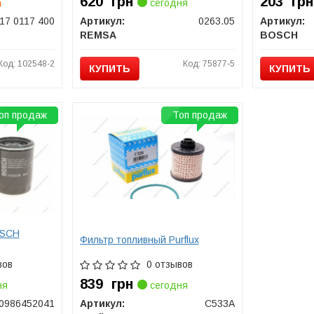
620
грн
203
грн
а
сегодня
17 0117 400
Артикул:
0263.05
Артикул:
REMSA
BOSCH
Код: 102548-2
Код: 75877-5
КУПИТЬ
КУПИТЬ
оп продаж
Топ продаж
OSCH
Фильтр топливный Purflux
вов
0 отзывов
839
грн
ня
сегодня
0986452041
Артикул:
C533A