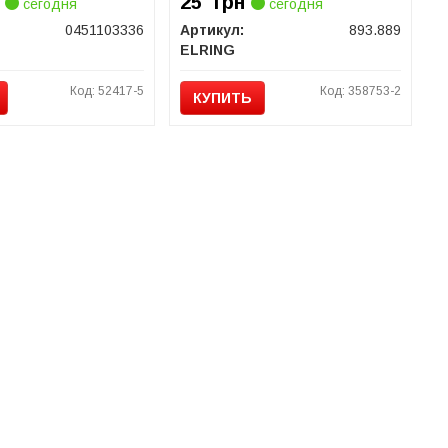
25
грн
сегодня
сегодня
0451103336
Артикул:
893.889
ELRING
Код: 52417-5
Код: 358753-2
КУПИТЬ