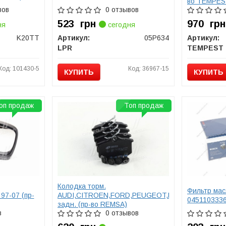
во TEMPES
вов
0 отзывов
523
грн
970
грн
ня
сегодня
K20TT
Артикул:
05P634
Артикул:
LPR
TEMPEST
Код: 101430-5
Код: 36967-15
КУПИТЬ
КУПИТЬ
оп продаж
Топ продаж
Колодка торм.
Фильтр ма
7-07 (пр-
AUDI,CITROEN,FORD,PEUGEOT,RENAULT,SEAT,
045110333
задн. (пр-во REMSA)
в
0 отзывов