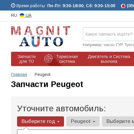
Время работы:
Пн-Пт: 9:30-18:00
,
Сб: 9:30-15:00
(05
RU
UA
Например: насос ГУР Тукс
Запчасти
Тормозная
Двигатель и Система
для ТО
система
выхлопа
Главная
Peugeot
Запчасти Peugeot
Уточните автомобиль:
Выберите год
Peugeot
Выберите 