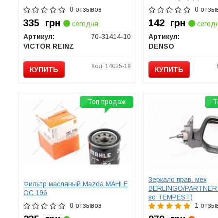
0 отзывов
0 отзы
335
грн
142
грн
сегодня
сегод
Артикул:
70-31414-10
Артикул:
VICTOR REINZ
DENSO
Код: 14035-19
КУПИТЬ
КУПИТЬ
Топ продаж
Т
Зеркало прав. мех
Фильтр масляный Mazda MAHLE
BERLINGO/PARTNER 9
OC 196
во TEMPEST)
0 отзывов
1 отзы