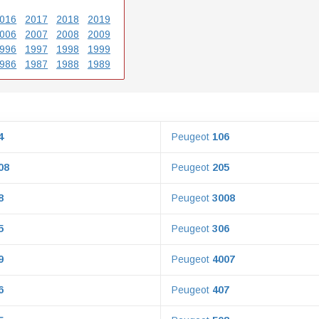
016
2017
2018
2019
006
2007
2008
2009
996
1997
1998
1999
986
1987
1988
1989
4
Peugeot
106
08
Peugeot
205
8
Peugeot
3008
5
Peugeot
306
9
Peugeot
4007
6
Peugeot
407