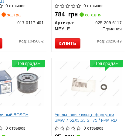
T)
0 отзывов
0 отзывов
784
грн
завтра
сегодня
017 0117 401
Артикул:
025 209 6117
MEYLE
Германия
Код: 104506-2
Код: 20230-19
КУПИТЬ
Топ продаж
Топ продаж
сляный BOSCH
Ущільнююче кільце форсунки
SKODA,VW
6
BMW 7,52X3,53 SH75 / FPM RD
0 отзывов
0 отзывов