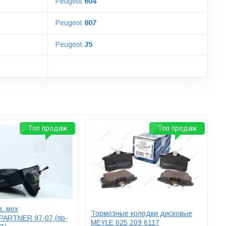
Peugeot
604
Peugeot
807
Peugeot
J5
Топ продаж
Топ продаж
в. мех
Тормозные колодки дисковые
PARTNER 97-07 (пр-
MEYLE 025 209 6117