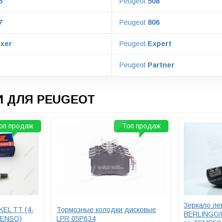
5
Peugeot
508
7
Peugeot
806
xer
Peugeot
Expert
Peugeot
Partner
 ДЛЯ PEUGEOT
оп продаж
Топ продаж
Зеркало ле
KEL TT (4-
Тормозные колодки дисковые
BERLINGO/
 DENSO)
LPR 05P634