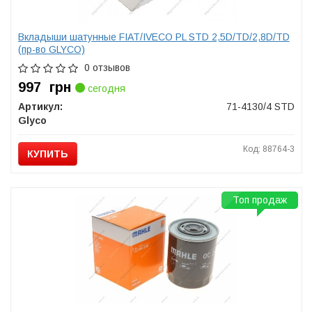
Вкладыши шатунные FIAT/IVECO PL STD 2,5D/TD/2,8D/TD
(пр-во GLYCO)
0 отзывов
997
грн
сегодня
Артикул:
71-4130/4 STD
Glyco
Код: 88764-3
КУПИТЬ
Топ продаж