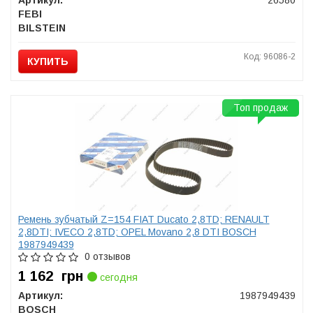
Артикул:
26580
FEBI
BILSTEIN
Код: 96086-2
КУПИТЬ
Топ продаж
Ремень зубчатый Z=154 FIAT Ducato 2,8TD; RENAULT
2,8DTI; IVECO 2,8TD; OPEL Movano 2,8 DTI BOSCH
1987949439
0 отзывов
1 162
грн
сегодня
Артикул:
1987949439
BOSCH