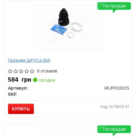
Топ продаж
Пыльник ШРУСа SKF
0 отзывов
584
грн
сегодня
Артикул:
VKJP01001S
SKF
Код: 1170678-37
КУПИТЬ
Топ продаж