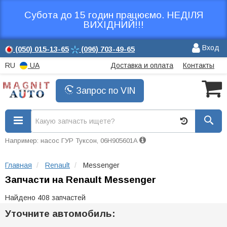
Субота до 15 годин працюємо. НЕДІЛЯ
ВИХІДНИЙ!!!
Вход
(050)
015-13-65
(096)
703-49-65
RU
UA
Доставка и оплата
Контакты
Запрос по VIN
Например: насос ГУР Туксон, 06H905601A
Главная
Renault
Messenger
Запчасти на Renault Messenger
Найдено 408 запчастей
Уточните автомобиль: