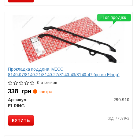
Топ продаж
Прокладка поддона IVECO
8140.07/8140.21/8140.27/8140.43/8140.47 (пр-во Elring)
0 отзывов
338
грн
завтра
Артикул:
290.910
ELRING
Код: 77379-2
КУПИТЬ