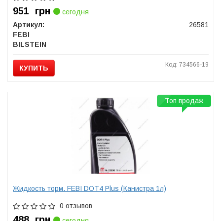
951
грн
сегодня
Артикул:
26581
FEBI
BILSTEIN
Код: 734566-19
КУПИТЬ
Топ продаж
Жидкость торм. FEBI DOT4 Plus (Канистра 1л)
0 отзывов
488
грн
сегодня