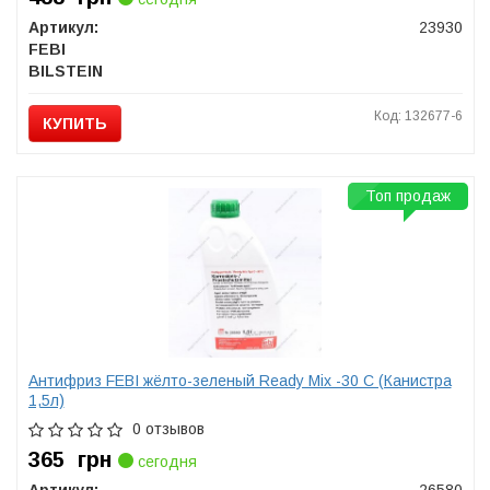
Артикул:
23930
FEBI
BILSTEIN
Код: 132677-6
КУПИТЬ
Топ продаж
Антифриз FEBI жёлто-зеленый Ready Mix -30 C (Канистра
1,5л)
0 отзывов
365
грн
сегодня