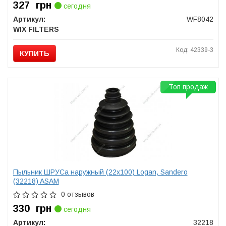
327
грн
сегодня
Артикул:
WF8042
WIX FILTERS
Код: 42339-3
КУПИТЬ
Топ продаж
Пыльник ШРУСа наружный (22x100) Logan, Sandero
(32218) ASAM
0 отзывов
330
грн
сегодня
Артикул:
32218