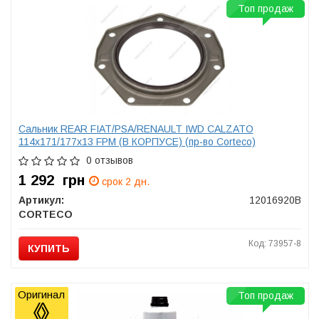
Топ продаж
Сальник REAR FIAT/PSA/RENAULT IWD CALZATO
114x171/177x13 FPM (В КОРПУСЕ) (пр-во Corteco)
0 отзывов
1 292
грн
срок 2 дн.
Артикул:
12016920B
CORTECO
Код: 73957-8
КУПИТЬ
Оригинал
Топ продаж