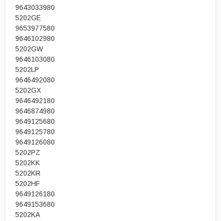
9643033980
5202GE
9653977580
9646102980
5202GW
9646103080
5202LP
9646492080
5202GX
9646492180
9646874980
9649125680
9649125780
9649126080
5202PZ
5202KK
5202KR
5202HF
9649126180
9649153680
5202KA