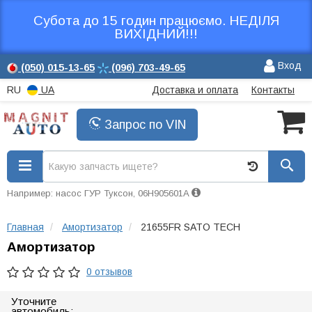
Субота до 15 годин працюємо. НЕДІЛЯ
ВИХІДНИЙ!!!
Вход
(050)
015-13-65
(096)
703-49-65
RU
UA
Доставка и оплата
Контакты
Запрос по VIN
Например: насос ГУР Туксон, 06H905601A
Главная
Амортизатор
21655FR SATO TECH
Амортизатор
0 отзывов
Уточните
автомобиль: