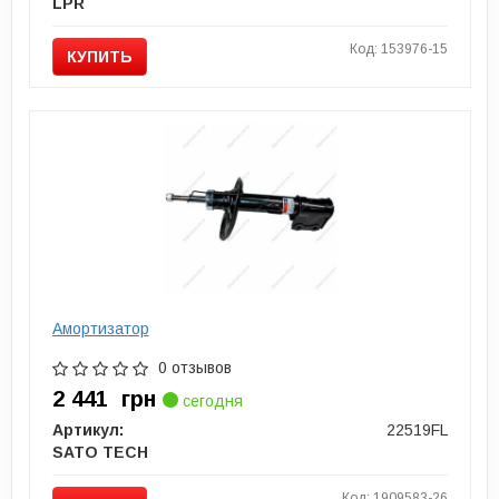
LPR
Код: 153976-15
КУПИТЬ
Амортизатор
0 отзывов
2 441
грн
сегодня
Артикул:
22519FL
SATO TECH
Код: 1909583-26