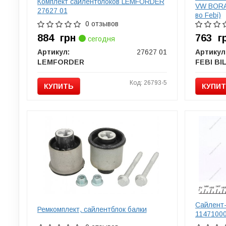
Комплект сайлентблоков LEMFORDER
VW BORA,
27627 01
во Febi)
0 отзывов
884
грн
763
г
сегодня
Артикул:
27627 01
Артикул
LEMFORDER
Код: 26793-5
КУПИТЬ
КУПИ
Сайлент-
Ремкомплект, сайлентблок балки
1147100