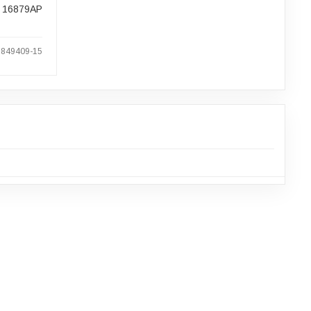
16879AP
1849409-15