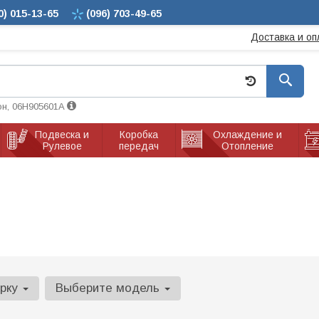
0)
015-13-65
(096)
703-49-65
Доставка и оп
он, 06H905601A
Подвеска и
Коробка
Охлаждение и
Рулевое
передач
Отопление
арку
Выберите модель