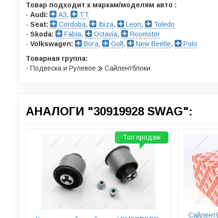
Товар подходит к маркам/моделям авто :
-
Audi:
A3
,
TT
-
Seat:
Cordoba
,
Ibiza
,
Leon
,
Toledo
-
Skoda:
Fabia
,
Octavia
,
Roomster
-
Volkswagen:
Bora
,
Golf
,
New Beetle
,
Polo
Товарная группа:
- Подвеска и Рулевое
Сайлентблоки
АНАЛОГИ "30919928 SWAG":
Топ продаж
Сайлент