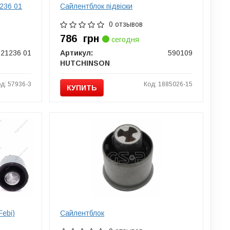
236 01
Сайлентблок підвіски
0 отзывов
786
грн
сегодня
21236 01
Артикул:
590109
HUTCHINSON
д: 57936-3
Код: 1885026-15
КУПИТЬ
Febi)
Сайлентблок