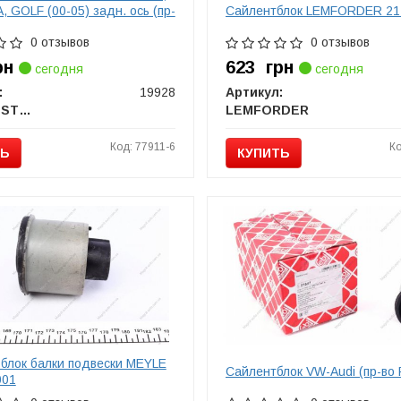
 GOLF (00-05) задн. ось (пр-
Сайлентблок LEMFORDER 21
0 отзывов
0 отзывов
рн
623
грн
сегодня
сегодня
:
19928
Артикул:
FEBI BILSTEIN
LEMFORDER
Код: 77911-6
Ко
ТЬ
КУПИТЬ
блок балки подвески MEYLE
Сайлентблок VW-Audi (пр-во 
001