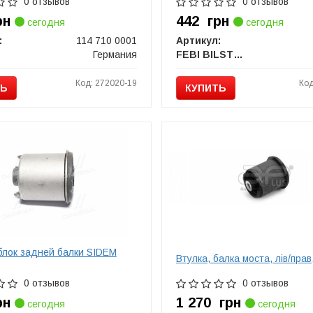
0 отзывов
0 отзывов
рн
442
грн
сегодня
сегодня
:
114 710 0001
Артикул:
Германия
FEBI BILSTEIN
Код: 272020-19
Код
ТЬ
КУПИТЬ
лок задней балки SIDEM
Втулка, балка моста, лiв/прав
0 отзывов
0 отзывов
рн
1 270
грн
сегодня
сегодня