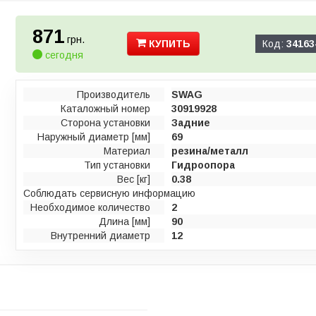
871
грн.
КУПИТЬ
Код:
34163
сегодня
Производитель
SWAG
Каталожный номер
30919928
Сторона установки
Задние
Наружный диаметр [мм]
69
Материал
резина/металл
Тип установки
Гидроопора
Вес [кг]
0.38
Соблюдать сервисную информацию
Необходимое количество
2
Длина [мм]
90
Внутренний диаметр
12