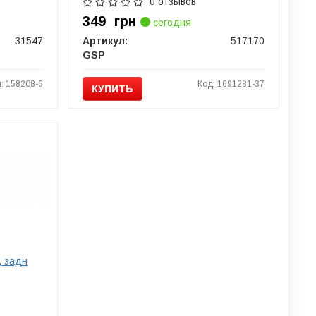
0 отзывов
349
грн
сегодня
31547
Артикул:
517170
GSP
: 158208-6
Код: 1691281-37
КУПИТЬ
, задн