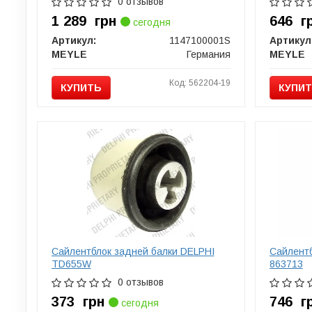
0 отзывов
1 289
грн
646
г
сегодня
Артикул:
1147100001S
Артикул
MEYLE
Германия
MEYLE
Код: 562204-19
КУПИТЬ
КУПИ
Сайлентблок задней балки DELPHI
Сайлентб
TD655W
863713
0 отзывов
373
грн
746
г
сегодня