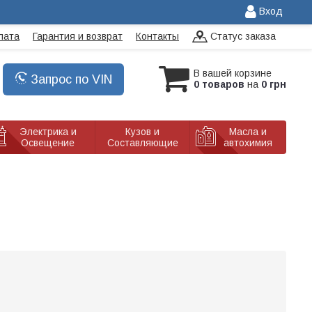
Вход
лата
Гарантия и возврат
Контакты
Статус заказа
В вашей корзине
Запрос по VIN
0 товаров
на
0 грн
Электрика и
Кузов и
Масла и
Освещение
Составляющие
автохимия