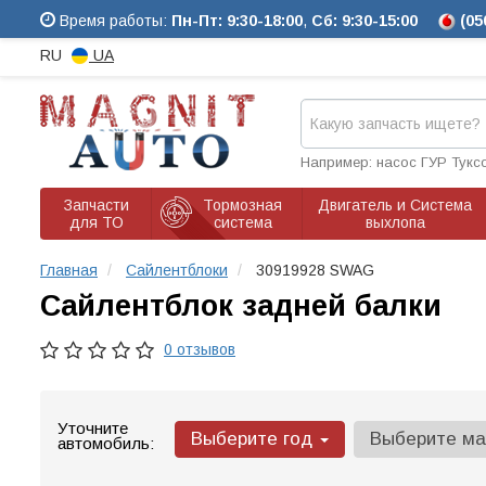
Время работы:
Пн-Пт: 9:30-18:00
,
Сб: 9:30-15:00
(05
RU
UA
Например: насос ГУР Тукс
Запчасти
Тормозная
Двигатель и Система
для ТО
система
выхлопа
Главная
Сайлентблоки
30919928 SWAG
Сайлентблок задней балки
0 отзывов
Уточните
Выберите год
Выберите м
автомобиль: