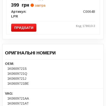
399
грн
завтра
Артикул:
C0064B
LPR
Код: 178610-3
ПРИДБАТИ
ОРИГІНАЛЬНІ НОМЕРИ
OEM:
1K0609721S
1K0609721Q
1K0609721J
1K0609721BE
VAG:
1K0609721AA
1K0609721AT