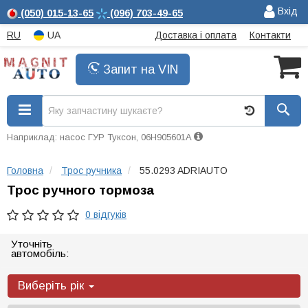
Вхід
(050)
015-13-65
(096)
703-49-65
RU
UA
Доставка і оплата
Контакти
Запит на VIN
Наприклад: насос ГУР Туксон, 06H905601A
Головна
Трос ручника
55.0293 ADRIAUTO
Трос ручного тормоза
0 відгуків
Уточніть
автомобіль:
Виберіть рік