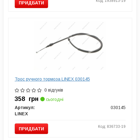
Код: 1938913-19
ПРИДБАТИ
Трос ручного тормоза LINEX 030145
0 відгуків
358
грн
сьогодні
Артикул:
030145
LINEX
Код: 836733-19
ПРИДБАТИ