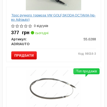
Трос ручного тормоза VW GOLF,SKODA OCTAVIA (пр-
во Adriauto)
0 відгуків
377
грн
сьогодні
Артикул:
55.0288
ADRIAUTO
Код: 98016-3
ПРИДБАТИ
Топ продажів