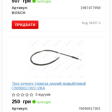
507
грн
сьогодні
Артикул:
1987477958
BOSCH
Код: 56357-3
ПРИДБАТИ
Трос ручного тормоза задний правый/левый
(76090017301) VIKA
0 відгуків
250
грн
сьогодні
Артикул:
76090017301