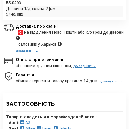
55.0293
Довжина 1/довжина 2 [мм]
1440/805
Доставка по Україні
-
на відділення Нової Пошти або кур'єром до дверей
- самовивіз у Харьков
докладніше →
Оплата при отриманні
або іншим зручним способом,
докладніше →
Гарантія
обмін/повернення товару протягом 14 днів,
докладніше →
ЗАСТОСОВНІСТЬ
Товар підходить до марок/моделей авто :
-
Audi:
A3
-
Seat:
Altea
,
Leon
,
Toledo