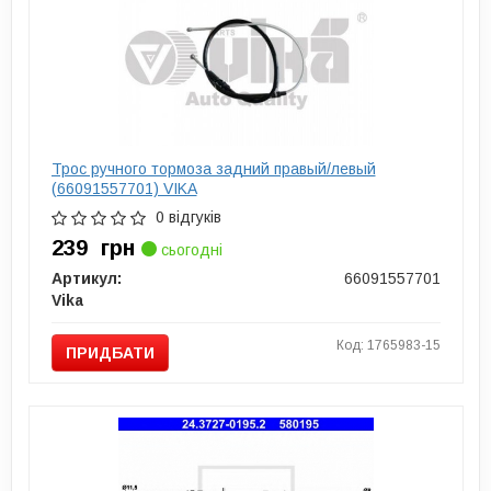
Трос ручного тормоза задний правый/левый
(66091557701) VIKA
0 відгуків
239
грн
сьогодні
Артикул:
66091557701
Vika
Код: 1765983-15
ПРИДБАТИ