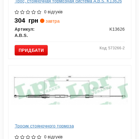
Трос, стояночная тормозная система A.B.S. K13626
0 відгуків
304
грн
завтра
Артикул:
K13626
A.B.S.
Код: 573266-2
ПРИДБАТИ
Тросик стояночного тормоза
0 відгуків