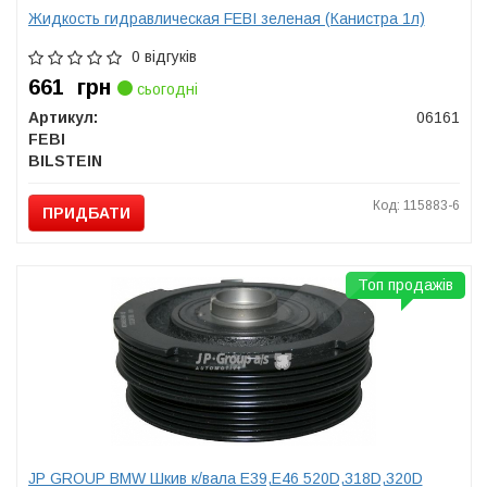
Жидкость гидравлическая FEBI зеленая (Канистра 1л)
0 відгуків
661
грн
сьогодні
Артикул:
06161
FEBI
BILSTEIN
Код: 115883-6
ПРИДБАТИ
Топ продажів
JP GROUP BMW Шкив к/вала E39,E46 520D,318D,320D