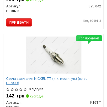
сьогодні
Артикул:
825.042
ELRING
Код: 92991-3
ПРИДБАТИ
Топ продажів
Свеча зажигания NICKEL TT (4-х. местн. уп.) (пр-во
DENSO)
0 відгуків
142
грн
сьогодні
Артикул:
K16TT