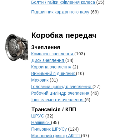
Болти / гайки кріплення колеса
(15)
Підшипник карданного валу
(69)
Коробка передач
Зчеплення
Комплект зчеплення
(103)
Диск зчеплення
(14)
Корзина зчеплення
(2)
Вижимний підшипник
(10)
Маховик
(31)
Головний циліндр зчеплення
(27)
Робочий циліндр зчеплення
(46)
Інші елементи зчеплення
(6)
Трансмісія / КПП
ШРУС
(32)
Напіввісь
(45)
Пильовик ШРУСу
(124)
Масляний фільтр АКПП
(67)