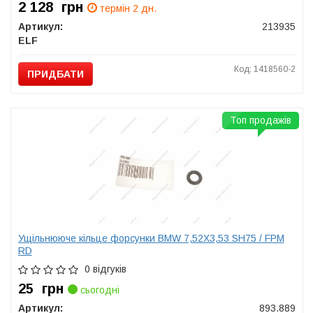
2 128
грн
термін 2 дн.
Артикул:
213935
ELF
Код: 1418560-2
ПРИДБАТИ
Топ продажів
Ущільнююче кільце форсунки BMW 7,52X3,53 SH75 / FPM
RD
0 відгуків
25
грн
сьогодні
Артикул:
893.889