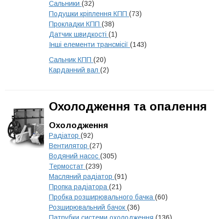
Сальники
(32)
Подушки кріплення КПП
(73)
Прокладки КПП
(38)
Датчик швидкості
(1)
Інші елементи трансмісії
(143)
Сальник КПП
(20)
Карданний вал
(2)
Охолодження та опалення
Охолодження
Радіатор
(92)
Вентилятор
(27)
Водяний насос
(305)
Термостат
(239)
Масляний радіатор
(91)
Пропка радіатора
(21)
Пробка розширювального бачка
(60)
Розширювальний бачок
(36)
Патрубки системи охолодження
(136)