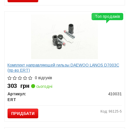
Топ продажів
Комплект направляющей гильзы DAEWOO LANOS D7003C
(пр-во ERT)
0 відгуків
303
грн
сьогодні
Артикул:
410031
ERT
Код: 96125-5
ПРИДБАТИ