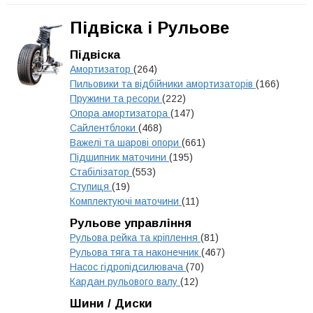
Підвіска і Рульове
Підвіска
Амортизатор
(264)
Пильовики та відбійники амортизаторів
(166)
Пружини та ресори
(222)
Опора амортизатора
(147)
Сайлентблоки
(468)
Важелі та шарові опори
(661)
Підшипник маточини
(195)
Стабілізатор
(553)
Ступиця
(19)
Комплектуючі маточини
(11)
Рульове управління
Рульова рейка та кріплення
(81)
Рульова тяга та наконечник
(467)
Насос гідропідсилювача
(70)
Кардан рульового валу
(12)
Шини / Диски