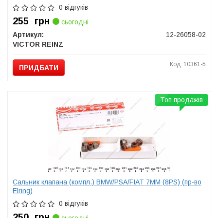
0 відгуків
255
грн
сьогодні
Артикул:
12-26058-02
VICTOR REINZ
Код: 10361-5
ПРИДБАТИ
Топ продажів
Сальник клапана (компл.) BMW/PSA/FIAT 7MM (8PS) (пр-во
Elring)
0 відгуків
250
грн