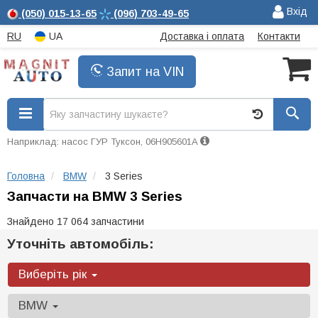
Вхід
(050)
015-13-65
(096)
703-49-65
RU
UA
Доставка і оплата
Контакти
Запит на VIN
Наприклад: насос ГУР Туксон, 06H905601A
Головна
BMW
3 Series
Запчасти на BMW 3 Series
Знайдено 17 064 запчастини
Уточніть автомобіль:
Виберіть рік
BMW