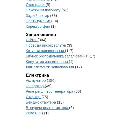
Скло фари
(5)
Покажчики повороту
(51)
Задній ліхтар
(38)
Протитуманки
(34)
Коректор фар
(1)
Запалювання
Свічки
(304)
Провода високовольтні
(33)
Котушка запалювання
(117)
Бігунок розподільника запалювання
(17)
Комутатор запалювання
(4)
Інші елементи запалювання
(12)
Електрика
Акумулятор
(150)
Генератор
(45)
Реле регулятор генератора
(60)
Стартер
(75)
Бендікс стартера
(13)
Втягуюче реле стартера
(6)
Реле ВСІ
(11)