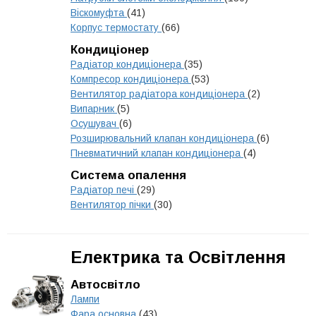
Віскомуфта
(41)
Корпус термостату
(66)
Кондиціонер
Радіатор кондиціонера
(35)
Компресор кондиціонера
(53)
Вентилятор радіатора кондиціонера
(2)
Випарник
(5)
Осушувач
(6)
Розширювальний клапан кондиціонера
(6)
Пневматичний клапан кондиціонера
(4)
Система опалення
Радіатор печі
(29)
Вентилятор пічки
(30)
Електрика та Освітлення
Автосвітло
Лампи
Фара основна
(43)