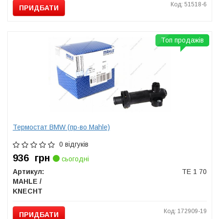
Код: 51518-6
ПРИДБАТИ
Топ продажів
Термостат BMW (пр-во Mahle)
0 відгуків
936
грн
сьогодні
Артикул:
TE 1 70
MAHLE /
KNECHT
Код: 172909-19
ПРИДБАТИ