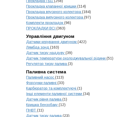
Прокладка ГБЦ
(258)
Прокладка клапанної кришки
(114)
Прокладка впускного колектора
(184)
Прокладка випускного колектора
(97)
Комплекти прокладок
(96)
ПРОКЛАДКИ ВСІ
(363)
Управління двигуном
Датчики керування двигуном
(422)
Лямбда зонд
(163)
Датчик тиску наддуву
(39)
Датчик температури охолоджувальної рідини
(51)
Регулятор тиску палива
(3)
Паливна система
Паливний насос
(113)
Форсунки паливні
(33)
Карбюратор та комплектуючі
(1)
Інші елементи паливної системи
(34)
Датчик рівня палива
(1)
Кришка бензобаку
(12)
ПНВТ
(11)
Датчик тиску палива
(23)