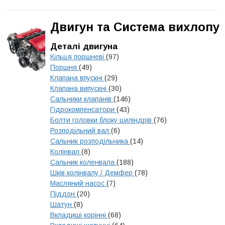
Двигун та Система вихлопу
Деталі двигуна
Кільця поршневі
(97)
Поршня
(49)
Клапана впускні
(29)
Клапана випускні
(30)
Сальники клапанів
(146)
Гідрокомпенсатори
(43)
Болти головки блоку циліндрів
(76)
Розподільний вал
(6)
Сальник розподільника
(14)
Колінвал
(8)
Сальник коленвала
(188)
Шків колінвалу / Демфер
(78)
Масляний насос
(7)
Піддон
(20)
Шатун
(8)
Вкладиші корінні
(68)