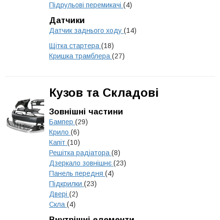
Підрульові перемикачі
(4)
Датчики
Датчик заднього ходу
(14)
Щітка стартера
(18)
Кришка трамблера
(27)
Кузов та Складові
Зовнішні частини
Бампер
(29)
Крило
(6)
Капіт
(10)
Решітка радіатора
(8)
Дзеркало зовнішнє
(23)
Панель передня
(4)
Підкрилки
(23)
Двері
(2)
Скла
(4)
Внутрішні елементи