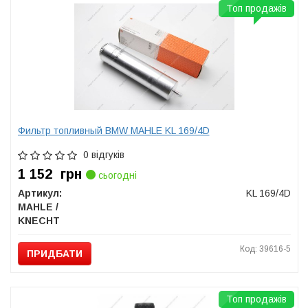
Топ продажів
Фильтр топливный BMW MAHLE KL 169/4D
0 відгуків
1 152
грн
сьогодні
Артикул:
KL 169/4D
MAHLE /
KNECHT
Код: 39616-5
ПРИДБАТИ
Топ продажів