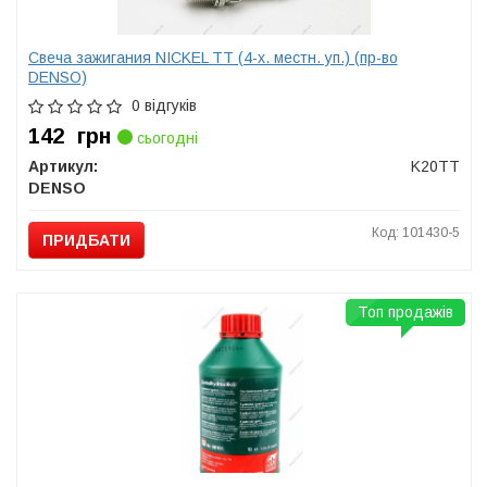
Свеча зажигания NICKEL TT (4-х. местн. уп.) (пр-во
DENSO)
0 відгуків
142
грн
сьогодні
Артикул:
K20TT
DENSO
Код: 101430-5
ПРИДБАТИ
Топ продажів