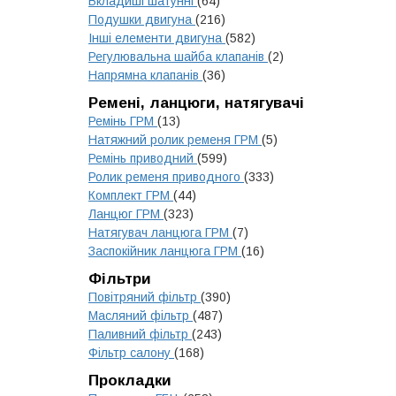
Вкладиші шатунні
(64)
Подушки двигуна
(216)
Інші елементи двигуна
(582)
Регулювальна шайба клапанів
(2)
Напрямна клапанів
(36)
Ремені, ланцюги, натягувачі
Ремінь ГРМ
(13)
Натяжний ролик ременя ГРМ
(5)
Ремінь приводний
(599)
Ролик ременя приводного
(333)
Комплект ГРМ
(44)
Ланцюг ГРМ
(323)
Натягувач ланцюга ГРМ
(7)
Заспокійник ланцюга ГРМ
(16)
Фільтри
Повітряний фільтр
(390)
Масляний фільтр
(487)
Паливний фільтр
(243)
Фільтр салону
(168)
Прокладки