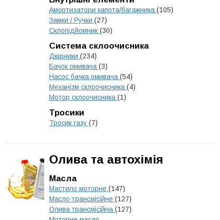
Амортизатори капота/багажника
(105)
Замки / Ручки
(27)
Склопідйомник
(30)
Система склоочисника
Двірники
(234)
Бачок омивача
(3)
Насос бачка омивача
(54)
Механізм склоочисника
(4)
Мотор склоочисника
(1)
Тросики
Тросик газу
(7)
Олива та автохімія
Масла
Мастило моторне
(147)
Масло трансмісійне
(127)
Олива трансмісійна
(127)
Моторне масло