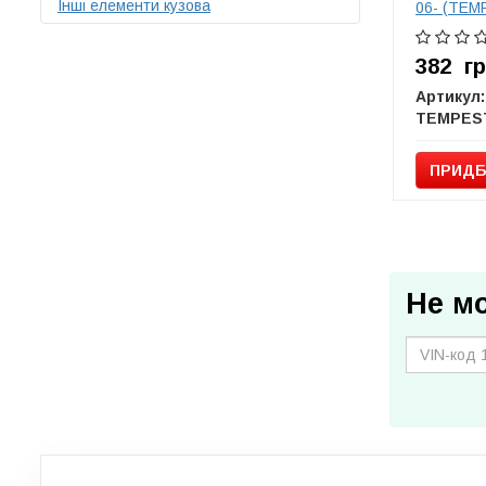
Інші елементи кузова
06- (TEM
382
г
Артикул:
TEMPES
ПРИДБ
Не м