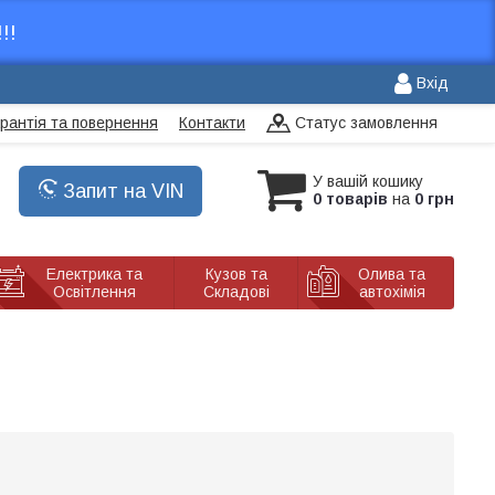
!!
Вхід
арантія та повернення
Контакти
Статус замовлення
У вашій кошику
Запит на VIN
0 товарів
на
0 грн
Електрика та
Кузов та
Олива та
Освітлення
Складові
автохімія