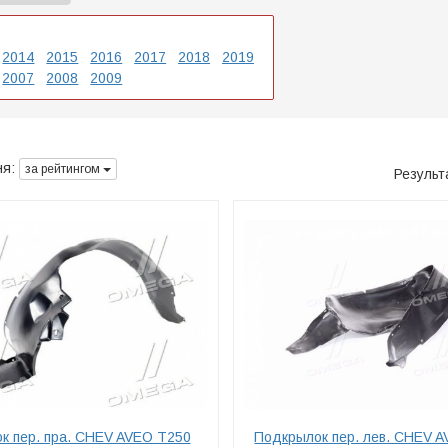
2014
2015
2016
2017
2018
2019
2007
2008
2009
я:
за рейтингом
Результ
к пер. пра. CHEV AVEO T250
Подкрылок пер. лев. CHEV 