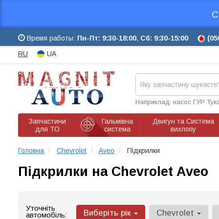
С
Время работы:
Пн-Пт: 9:30-18:00
,
Сб: 9:30-15:00
(05
RU
UA
Наприклад: насос ГУР Тук
Запчастини
Гальмівна
Двигун та Система
для ТО
система
вихлопу
Головна
Chevrolet
Aveo
Підкрилки
Підкрилки на Chevrolet Aveo
Уточніть
Виберіть рік
Chevrolet
автомобіль: