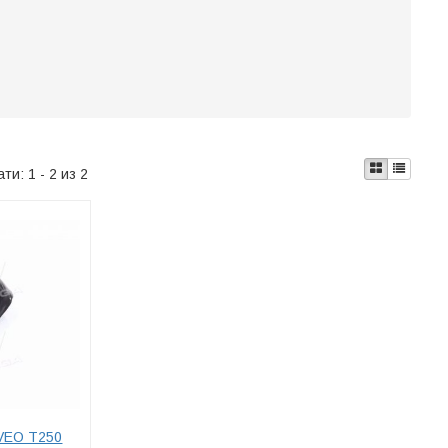
ати:
1 - 2 из 2
AVEO T250