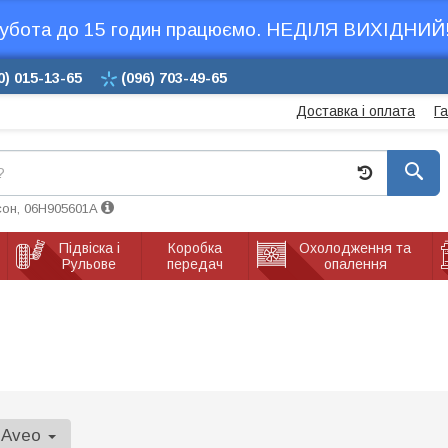
убота до 15 годин працюємо. НЕДІЛЯ ВИХІДНИЙ!
0)
015-13-65
(096)
703-49-65
Доставка і оплата
Г
сон, 06H905601A
Підвіска і
Коробка
Охолодження та
Рульове
передач
опалення
Aveo