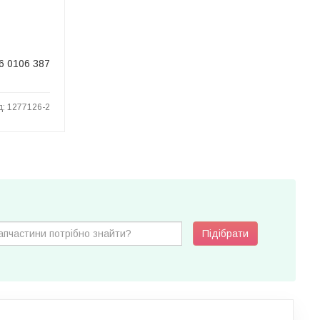
6 0106 387
д: 1277126-2
Підібрати