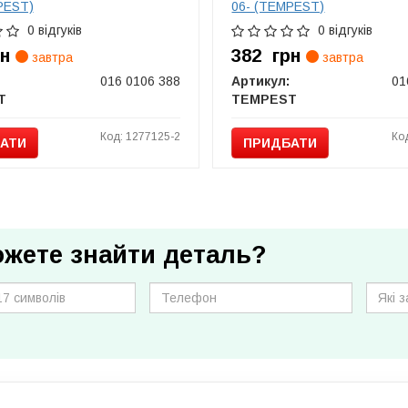
PEST)
06- (TEMPEST)
0 відгуків
0 відгуків
рн
382
грн
завтра
завтра
016 0106 388
Артикул:
01
T
TEMPEST
Код: 1277125-2
Ко
АТИ
ПРИДБАТИ
ожете знайти деталь?