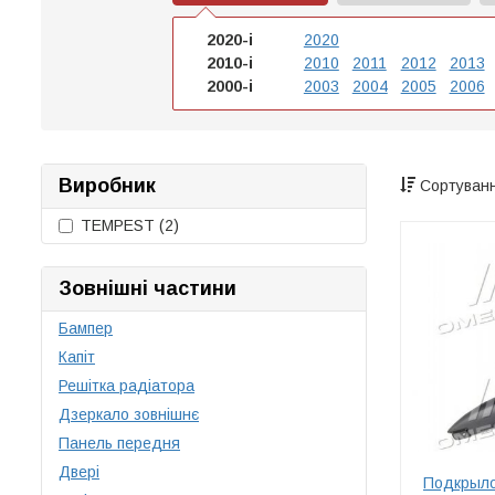
2020-і
2020
2010-і
2010
2011
2012
2013
2000-і
2003
2004
2005
2006
Виробник
Сортуванн
TEMPEST
(2)
Зовнішні частини
Бампер
Капіт
Решітка радіатора
Дзеркало зовнішнє
Панель передня
Двері
Подкрыло