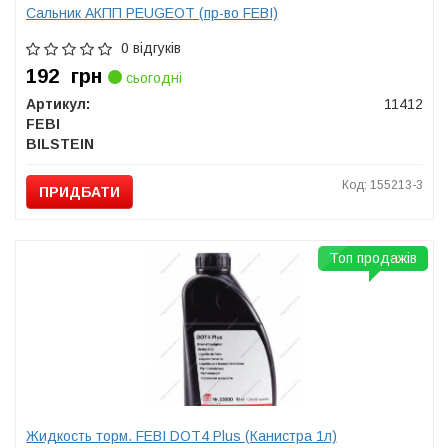
Сальник АКПП PEUGEOT (пр-во FEBI)
0 відгуків
192
грн
сьогодні
Артикул:
11412
FEBI
BILSTEIN
Код: 155213-3
ПРИДБАТИ
Топ продажів
Жидкость торм. FEBI DOT4 Plus (Канистра 1л)