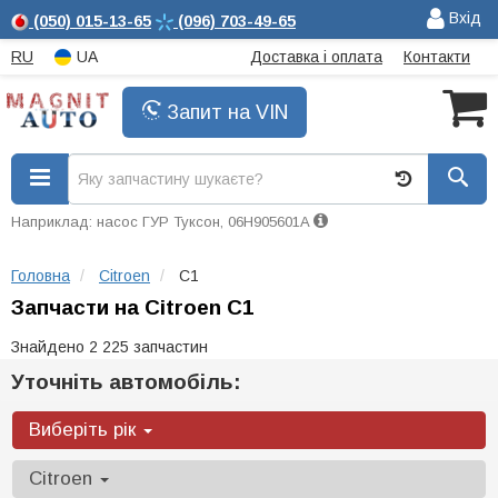
Вхід
(050)
015-13-65
(096)
703-49-65
RU
UA
Доставка і оплата
Контакти
Запит на VIN
Наприклад: насос ГУР Туксон, 06H905601A
Головна
Citroen
C1
Запчасти на Citroen C1
Знайдено 2 225 запчастин
Уточніть автомобіль:
Виберіть рік
Citroen