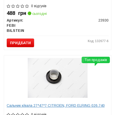
0 відгуків
488
грн
сьогодні
Артикул:
23930
FEBI
BILSTEIN
Код: 132677-6
ПРИДБАТИ
Топ продажів
Сальник к/вала 27*47*7 CITROEN, FORD ELRING 026.740
0 відгуків