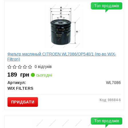
Топ продажів
Фильтр масляный CITROEN WL7086/OP540/1 (пр-во WIX-
Filtron)
0 відгуків
189
грн
сьогодні
Артикул:
WL7086
WIX FILTERS
Код: 98684-6
ПРИДБАТИ
Топ продажів