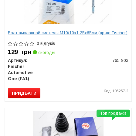
Болт выхлопной системы M10/10x1.25x65мм (пр-во Fischer)
0 відгуків
129
грн
сьогодні
Артикул:
765-903
Fischer
Automotive
One (FA1)
Код: 105257-2
ПРИДБАТИ
Топ продажів