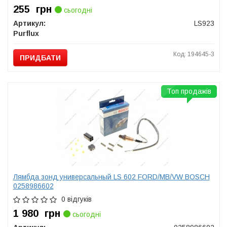
255
грн
сьогодні
Артикул:
LS923
Purflux
Код: 194645-3
ПРИДБАТИ
Топ продажів
Лямбда зонд универсальный LS 602 FORD/MB/VW BOSCH
0258986602
0 відгуків
1 980
грн
сьогодні