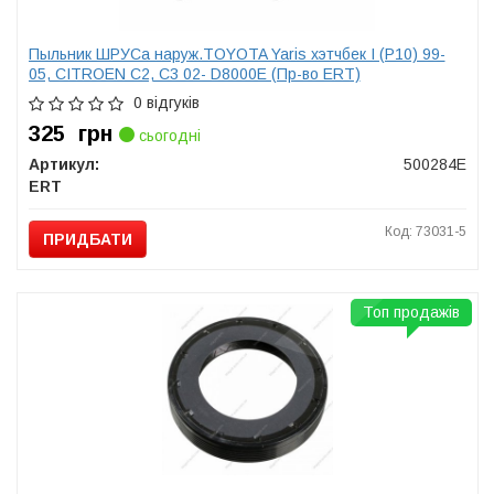
Пыльник ШРУСа наруж.TOYOTA Yaris хэтчбек I (P10) 99-
05, CITROEN С2, С3 02- D8000E (Пр-во ERT)
0 відгуків
325
грн
сьогодні
Артикул:
500284E
ERT
Код: 73031-5
ПРИДБАТИ
Топ продажів