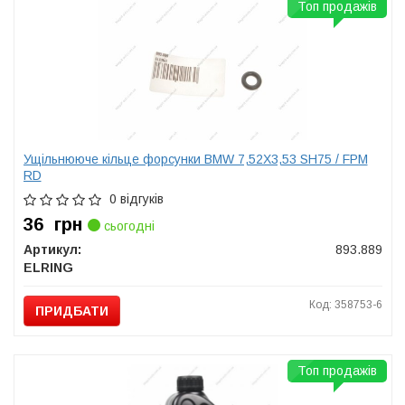
Топ продажів
Ущільнююче кільце форсунки BMW 7,52X3,53 SH75 / FPM
RD
0 відгуків
36
грн
сьогодні
Артикул:
893.889
ELRING
Код: 358753-6
ПРИДБАТИ
Топ продажів