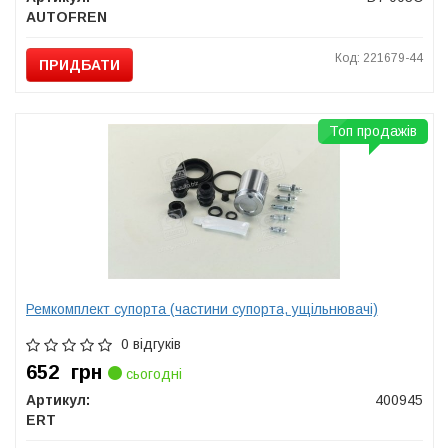
AUTOFREN
Код: 221679-44
ПРИДБАТИ
Топ продажів
Ремкомплект супорта (частини супорта, ущільнювачі)
0 відгуків
652
грн
сьогодні
Артикул:
400945
ERT