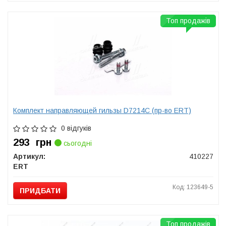
Топ продажів
Комплект направляющей гильзы D7214C (пр-во ERT)
0 відгуків
293
грн
сьогодні
Артикул:
410227
ERT
Код: 123649-5
ПРИДБАТИ
Топ продажів