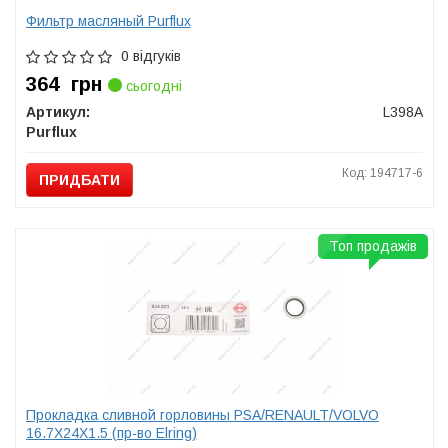
Фильтр масляный Purflux
0 відгуків
364
грн
сьогодні
Артикул:
L398A
Purflux
Код: 194717-6
ПРИДБАТИ
Топ продажів
Прокладка сливной горловины PSA/RENAULT/VOLVO
16.7X24X1.5 (пр-во Elring)