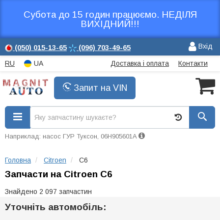
Субота до 15 годин працюємо. НЕДІЛЯ
ВИХІДНИЙ!!!
Вхід
(050)
015-13-65
(096)
703-49-65
RU
UA
Доставка і оплата
Контакти
Запит на VIN
Наприклад: насос ГУР Туксон, 06H905601A
Головна
Citroen
C6
Запчасти на Citroen C6
Знайдено 2 097 запчастин
Уточніть автомобіль: