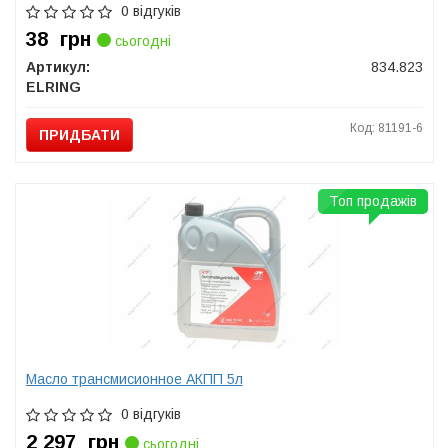
0 відгуків
38
грн
сьогодні
Артикул:
834.823
ELRING
Код: 81191-6
ПРИДБАТИ
Топ продажів
Масло трансмисионное АКПП 5л
0 відгуків
2 297
грн
сьогодні