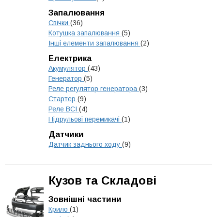
Запалювання
Свічки
(36)
Котушка запалювання
(5)
Інші елементи запалювання
(2)
Електрика
Акумулятор
(43)
Генератор
(5)
Реле регулятор генератора
(3)
Стартер
(9)
Реле ВСІ
(4)
Підрульові перемикачі
(1)
Датчики
Датчик заднього ходу
(9)
Кузов та Складові
Зовнішні частини
Крило
(1)