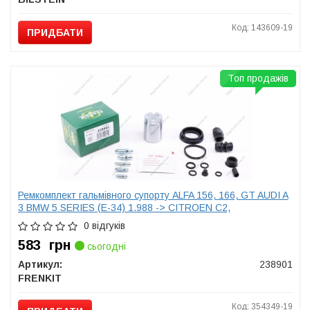
Код: 143609-19
ПРИДБАТИ
Топ продажів
Ремкомплект гальмівного супорту ALFA 156, 166, GT AUDI A
3 BMW 5 SERIES (E-34) 1.988 -> CITROEN C2,
0 відгуків
583
грн
сьогодні
Артикул:
238901
FRENKIT
Код: 354349-19