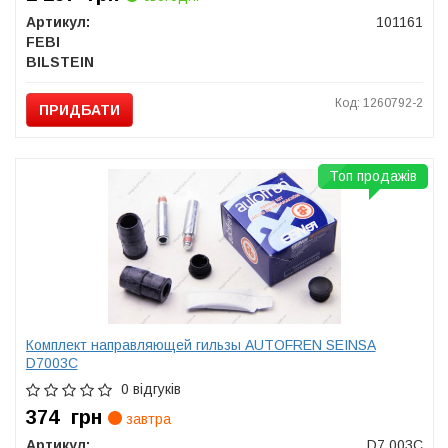
Артикул:
101161
FEBI
BILSTEIN
Код: 1260792-2
ПРИДБАТИ
Топ продажів
Комплект направляющей гильзы AUTOFREN SEINSA
D7003C
0 відгуків
374
грн
завтра
Артикул:
D7 003C