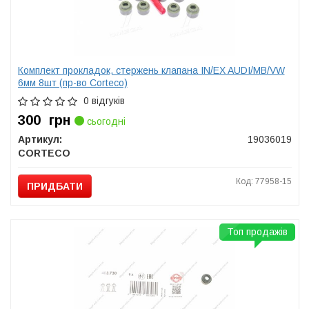
Комплект прокладок, стержень клапана IN/EX AUDI/MB/VW
6мм 8шт (пр-во Corteco)
0 відгуків
300
грн
сьогодні
Артикул:
19036019
CORTECO
Код: 77958-15
ПРИДБАТИ
Топ продажів