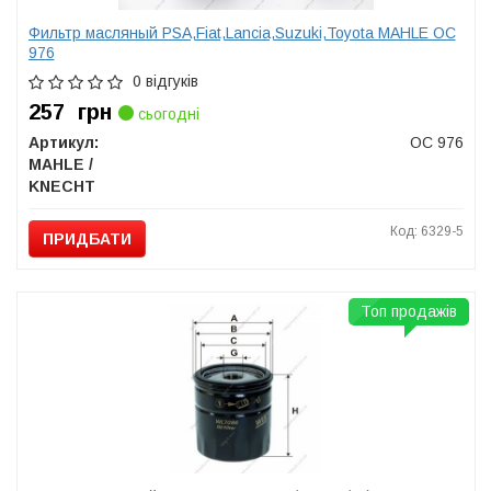
Фильтр масляный PSA,Fiat,Lancia,Suzuki,Toyota MAHLE OC
976
0 відгуків
257
грн
сьогодні
Артикул:
OC 976
MAHLE /
KNECHT
Код: 6329-5
ПРИДБАТИ
Топ продажів