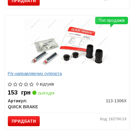
ПРИДБАТИ
Топ продажів
Р/к направляючих суппорта
0 відгуків
153
грн
сьогодні
Артикул:
113-1306X
QUICK BRAKE
Код: 182790-19
ПРИДБАТИ