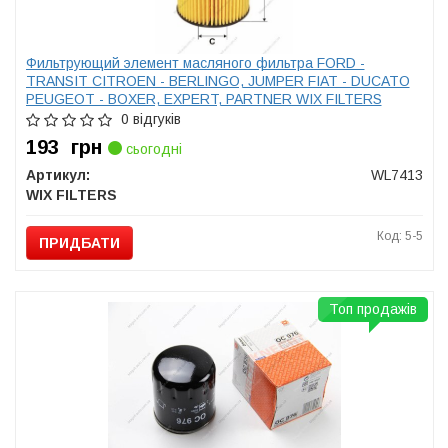
Фильтрующий элемент масляного фильтра FORD -
TRANSIT CITROEN - BERLINGO, JUMPER FIAT - DUCATO
PEUGEOT - BOXER, EXPERT, PARTNER WIX FILTERS
WL7413
0 відгуків
193
грн
сьогодні
Артикул:
WL7413
WIX FILTERS
Код: 5-5
ПРИДБАТИ
Топ продажів