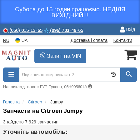
Субота до 15 годин працюємо. НЕДІЛЯ
ВИХІДНИЙ!!!
Вхід
(050)
015-13-65
(096)
703-49-65
RU
UA
Доставка і оплата
Контакти
Запит на VIN
Наприклад: насос ГУР Туксон, 06H905601A
Головна
Citroen
Jumpy
Запчасти на Citroen Jumpy
Знайдено 7 929 запчастин
Уточніть автомобіль: