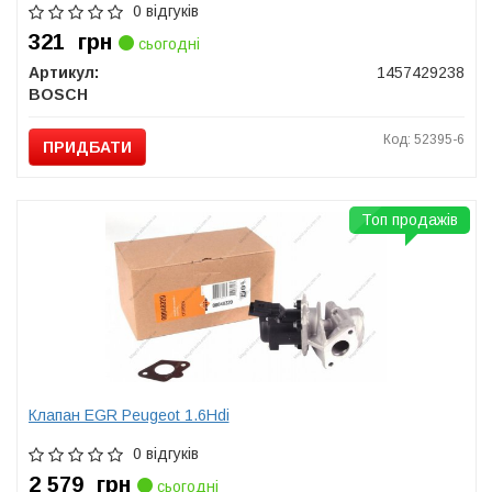
0 відгуків
321
грн
сьогодні
Артикул:
1457429238
BOSCH
Код: 52395-6
ПРИДБАТИ
Топ продажів
Клапан EGR Peugeot 1.6Hdi
0 відгуків
2 579
грн
сьогодні