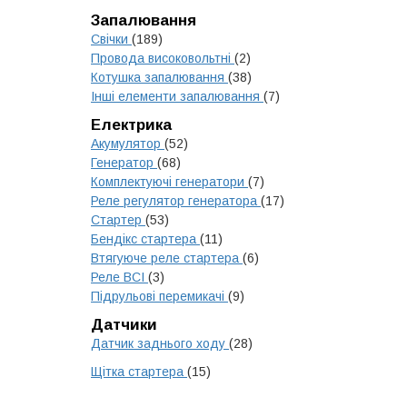
Запалювання
Свічки
(189)
Провода високовольтні
(2)
Котушка запалювання
(38)
Інші елементи запалювання
(7)
Електрика
Акумулятор
(52)
Генератор
(68)
Комплектуючі генератори
(7)
Реле регулятор генератора
(17)
Стартер
(53)
Бендікс стартера
(11)
Втягуюче реле стартера
(6)
Реле ВСІ
(3)
Підрульові перемикачі
(9)
Датчики
Датчик заднього ходу
(28)
Щітка стартера
(15)