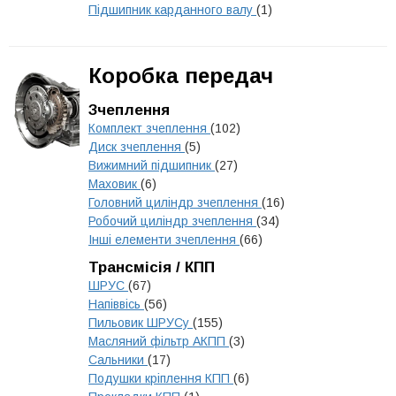
Підшипник карданного валу
(1)
Коробка передач
Зчеплення
Комплект зчеплення
(102)
Диск зчеплення
(5)
Вижимний підшипник
(27)
Маховик
(6)
Головний циліндр зчеплення
(16)
Робочий циліндр зчеплення
(34)
Інші елементи зчеплення
(66)
Трансмісія / КПП
ШРУС
(67)
Напіввісь
(56)
Пильовик ШРУСу
(155)
Масляний фільтр АКПП
(3)
Сальники
(17)
Подушки кріплення КПП
(6)