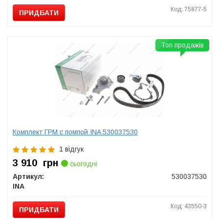
Код: 75877-5
ПРИДБАТИ
Топ продажів
Комплект ГРМ с помпой INA 530037530
1 відгук
3 910
грн
сьогодні
Артикул:
530037530
INA
Код: 43550-3
ПРИДБАТИ