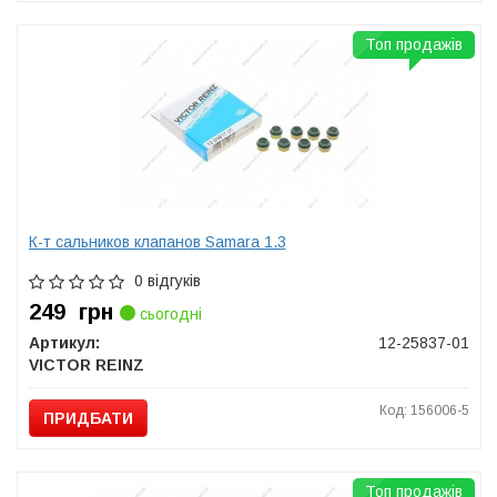
Топ продажів
К-т сальников клапанов Samara 1.3
0 відгуків
249
грн
сьогодні
Артикул:
12-25837-01
VICTOR REINZ
Код: 156006-5
ПРИДБАТИ
Топ продажів