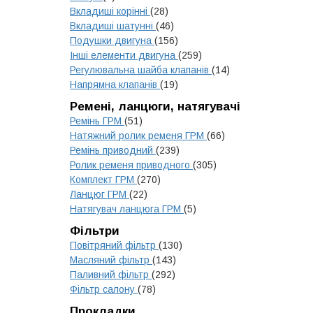
Вкладиші корінні
(28)
Вкладиші шатунні
(46)
Подушки двигуна
(156)
Інші елементи двигуна
(259)
Регулювальна шайба клапанів
(14)
Напрямна клапанів
(19)
Ремені, ланцюги, натягувачі
Ремінь ГРМ
(51)
Натяжний ролик ременя ГРМ
(66)
Ремінь приводний
(239)
Ролик ременя приводного
(305)
Комплект ГРМ
(270)
Ланцюг ГРМ
(22)
Натягувач ланцюга ГРМ
(5)
Фільтри
Повітряний фільтр
(130)
Масляний фільтр
(143)
Паливний фільтр
(292)
Фільтр салону
(78)
Прокладки