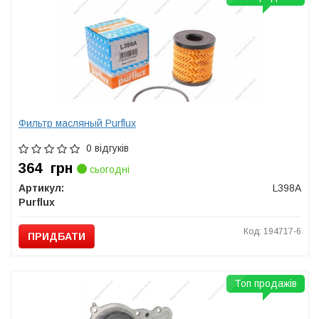
Фильтр масляный Purflux
0 відгуків
364
грн
сьогодні
Артикул:
L398A
Purflux
Код: 194717-6
ПРИДБАТИ
Топ продажів