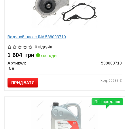
Водяной насос INA 538003710
0 відгуків
1 604
грн
сьогодні
Артикул:
538003710
INA
Код: 65937-3
ПРИДБАТИ
Топ продажів