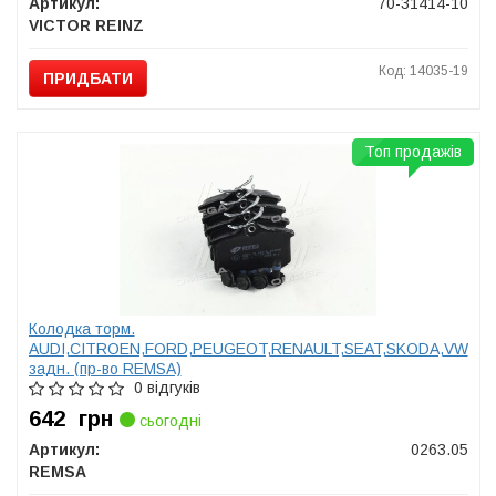
Артикул:
70-31414-10
VICTOR REINZ
Код: 14035-19
ПРИДБАТИ
Топ продажів
Колодка торм.
AUDI,CITROEN,FORD,PEUGEOT,RENAULT,SEAT,SKODA,VW
задн. (пр-во REMSA)
0 відгуків
642
грн
сьогодні
Артикул:
0263.05
REMSA