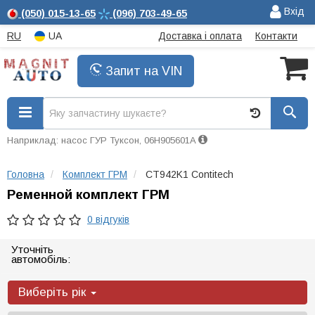
Вхід
(050)
015-13-65
(096)
703-49-65
RU
UA
Доставка і оплата
Контакти
Запит на VIN
Наприклад: насос ГУР Туксон, 06H905601A
Головна
Комплект ГРМ
CT942K1 Contitech
Ременной комплект ГРМ
0 відгуків
Уточніть
автомобіль:
Виберіть рік