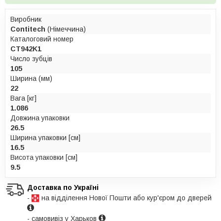
Виробник
Contitech
(Німеччина)
Каталоговий номер
CT942K1
Число зубців
105
Ширина (мм)
22
Вага [кг]
1.086
Довжина упаковки
26.5
Ширина упаковки [см]
16.5
Висота упаковки [см]
9.5
Доставка по Україні
-
на відділення Нової Пошти або кур'єром до дверей
- самовивіз у Харьков