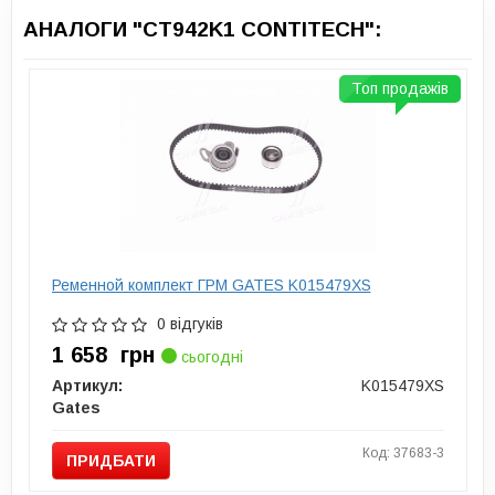
АНАЛОГИ "CT942K1 CONTITECH":
Топ продажів
Ременной комплект ГРМ GATES K015479XS
0 відгуків
1 658
грн
сьогодні
Артикул:
K015479XS
Gates
Код: 37683-3
ПРИДБАТИ