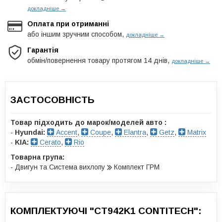
докладніше →
Оплата при отриманні
або іншим зручним способом,
докладніше →
Гарантія
обмін/повернення товару протягом 14 днів,
докладніше →
ЗАСТОСОВНІСТЬ
Товар підходить до марок/моделей авто :
-
Hyundai:
Accent
,
Coupe
,
Elantra
,
Getz
,
Matrix
-
KIA:
Cerato
,
Rio
Товарна група:
- Двигун та Система вихлопу
Комплект ГРМ
КОМПЛЕКТУЮЧІ "CT942K1 CONTITECH":