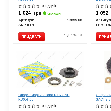
0 відгуків
1 024
грн
1 05
сьогодні
Артикул:
KB659.06
Артикул
SNR NTN
LEMFO
Код: 42633-5
ПРИДБАТИ
ПРИД
Опора амортизатора NTN SNR
Опора ам
KB659.05
SACHS 8
0 відгуків