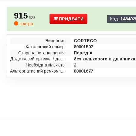
915
грн.
ПРИДБАТИ
Код:
146402
завтра
Виробник
CORTECO
Каталоговий номер
80001507
Сторона встановлення
Передні
Додатковий артикул / додаткова інформація 2
без кулькового підшипника
Необхідна кількість
2
Альтернативний ремкомплект
80001677