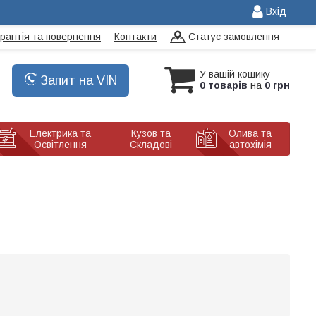
Вхід
арантія та повернення
Контакти
Статус замовлення
У вашій кошику
Запит на VIN
0 товарів
на
0 грн
Електрика та
Кузов та
Олива та
Освітлення
Складові
автохімія