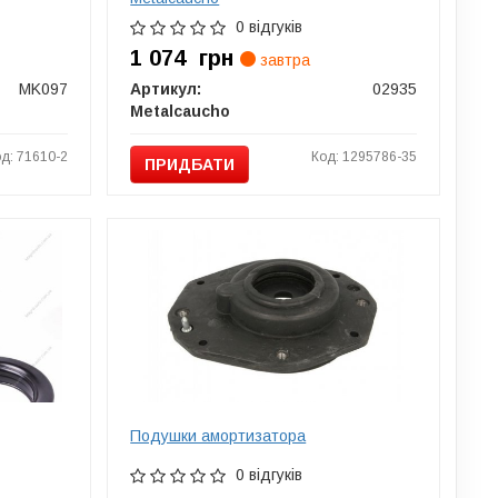
0 відгуків
1 074
грн
завтра
MK097
Артикул:
02935
Metalcaucho
д: 71610-2
Код: 1295786-35
ПРИДБАТИ
Подушки амортизатора
0 відгуків