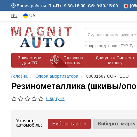
Время работы:
Пн-Пт: 9:30-18:00
,
Сб: 9:30-15:00
(05
RU
UA
Наприклад: насос ГУР Тук
Запчастини
Гальмівна
Двигун та Система
для ТО
система
вихлопу
Головна
Опора амортизатора
80001507 CORTECO
Резинометаллика (шкивы/опо
0 відгуків
Уточніть
Виберіть рік
Виберіть марку
автомобіль: