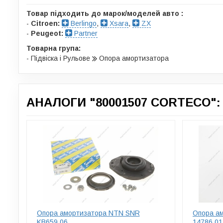
Товар підходить до марок/моделей авто :
-
Citroen:
Berlingo
,
Xsara
,
ZX
-
Peugeot:
Partner
Товарна група:
- Підвіска і Рульове
Опора амортизатора
АНАЛОГИ "80001507 CORTECO":
Опора амортизатора NTN SNR
Опора а
KB659.06
14786 01