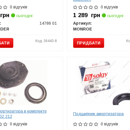
0 відгуків
0 відгуків
2
грн
1 289
грн
сьогодні
сьогодні
:
14786 01
Артикул:
RDER
MONROE
Код: 36443-8
Ко
БАТИ
ПРИДБАТИ
ортизатора в комплекте
Подшипник амортизатора
02 212
0 відгуків
0 відгуків