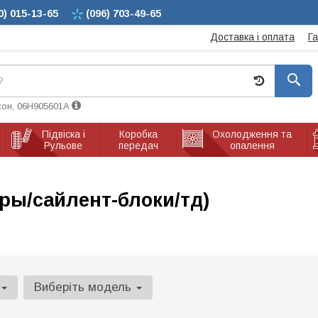
0)
015-13-65
(096)
703-49-65
Доставка і оплата
Г
сон, 06H905601A
Підвіска і
Коробка
Охолодження та
Рульове
передач
опалення
ры/сайлент-блоки/тд)
Виберіть модель