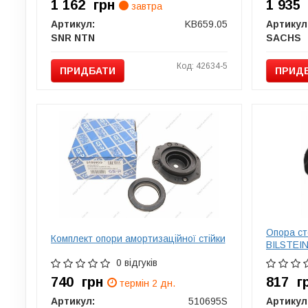
1 162
грн
1 93
завтра
Артикул:
KB659.05
Артикул
SNR NTN
SACHS
Код: 42634-5
ПРИДБАТИ
ПРИД
Опора ст
Комплект опори амортизаційної стійки
BILSTEIN
0 відгуків
740
грн
817
г
термін 2 дн.
Артикул:
510695S
Артикул