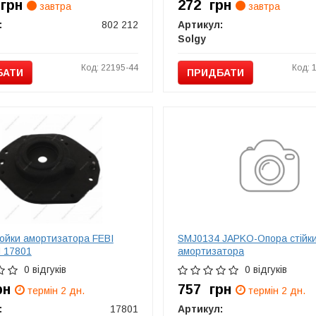
5
грн
272
грн
завтра
завтра
:
802 212
Артикул:
Solgy
Код: 22195-44
Код: 
БАТИ
ПРИДБАТИ
ойки амортизатора FEBI
SMJ0134 JAPKO-Опора стійк
 17801
амортизатора
0 відгуків
0 відгуків
рн
757
грн
термін 2 дн.
термін 2 дн.
:
17801
Артикул: