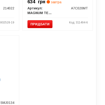
634
грн
завтра
214022
Артикул:
A7C020MT
MAGNUM TECHNOLOGY
1802528-19
Код: 311494-6
ПРИДБАТИ
и
SMJ0134