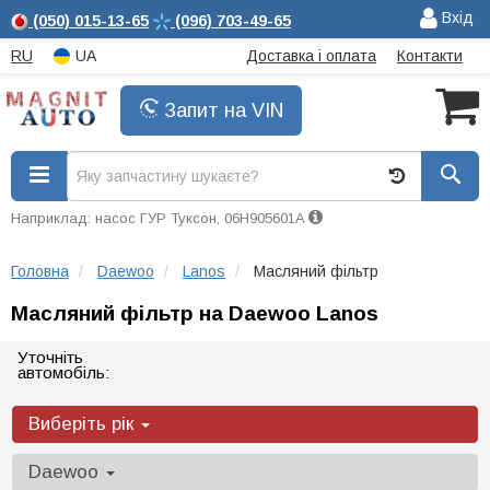
Вхід
(050)
015-13-65
(096)
703-49-65
RU
UA
Доставка і оплата
Контакти
Запит на VIN
Наприклад: насос ГУР Туксон, 06H905601A
Головна
Daewoo
Lanos
Масляний фільтр
Масляний фільтр на Daewoo Lanos
Уточніть
автомобіль:
Виберіть рік
Daewoo