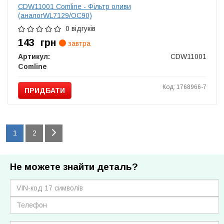
CDW11001 Comline - Фільтр оливи
(аналогWL7129/OC90)
0 відгуків
143
грн
завтра
Артикул:
CDW11001
Comline
Код: 1768966-7
ПРИДБАТИ
1
2
Не можете знайти деталь?