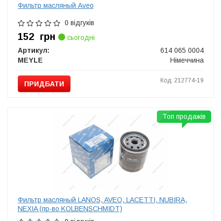
Фильтр масляный Aveo
0 відгуків
152
грн
сьогодні
Артикул:
614 065 0004
MEYLE
Німеччина
Код: 212774-19
ПРИДБАТИ
Топ продажів
Фильтр масляный LANOS, AVEO, LACETTI, NUBIRA,
NEXIA (пр-во KOLBENSCHMIDT)