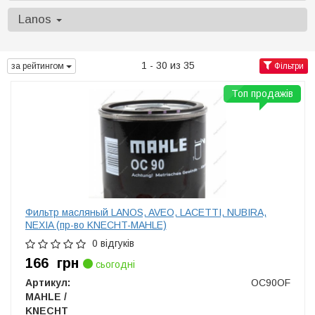
Lanos
1 - 30 из 35
за рейтингом
Фільтри
Топ продажів
Фильтр масляный LANOS, AVEO, LACETTI, NUBIRA,
NEXIA (пр-во KNECHT-MAHLE)
0 відгуків
166
грн
сьогодні
Артикул:
OC90OF
MAHLE /
KNECHT