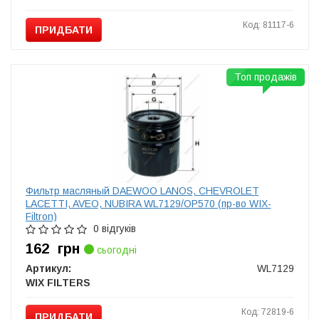
Код: 81117-6
ПРИДБАТИ
Топ продажів
Фильтр масляный DAEWOO LANOS, CHEVROLET
LACETTI, AVEO, NUBIRA WL7129/OP570 (пр-во WIX-
Filtron)
0 відгуків
162
грн
сьогодні
Артикул:
WL7129
WIX FILTERS
Код: 72819-6
ПРИДБАТИ