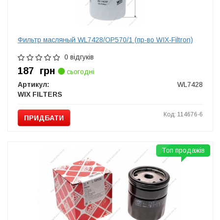
Фильтр масляный WL7428/OP570/1 (пр-во WIX-Filtron)
0 відгуків
187
грн
сьогодні
Артикул:
WL7428
WIX FILTERS
Код: 114676-6
ПРИДБАТИ
Топ продажів