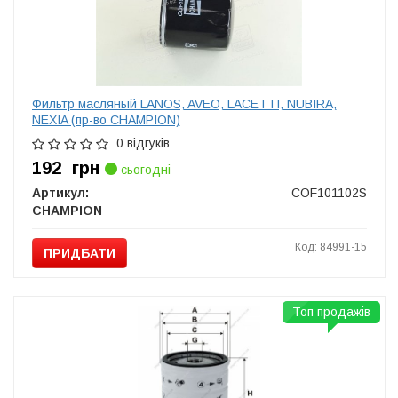
Фильтр масляный LANOS, AVEO, LACETTI, NUBIRA,
NEXIA (пр-во CHAMPION)
0 відгуків
192
грн
сьогодні
Артикул:
COF101102S
CHAMPION
Код: 84991-15
ПРИДБАТИ
Топ продажів