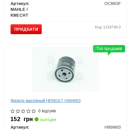
Артикул:
OC90OF
MAHLE /
KNECHT
Код: 1218740-3
ПРИДБАТИ
Топ продажів
Фильтр масляный HENGST H90W03
0 відгуків
152
грн
сьогодні
Артикул:
H90W03