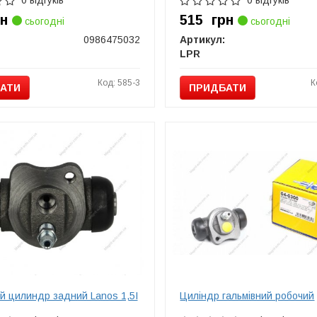
0 відгуків
0 відгуків
рн
515
грн
сьогодні
сьогодні
0986475032
Артикул:
LPR
Код: 585-3
К
АТИ
ПРИДБАТИ
й цилиндр задний Lanos 1,5I
Циліндр гальмівний робочий