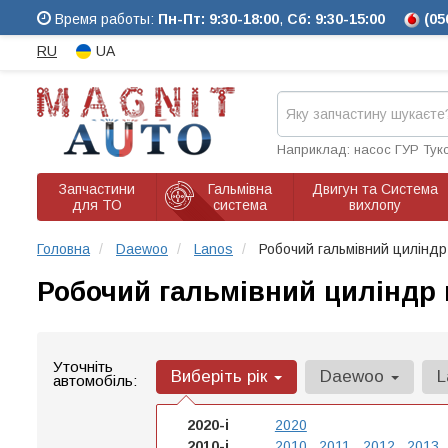
Время работы:
Пн-Пт: 9:30-18:00
,
Сб: 9:30-15:00
(05
RU
UA
Наприклад: насос ГУР Тук
Запчастини
Гальмівна
Двигун та Система
для ТО
система
вихлопу
Головна
Daewoo
Lanos
Робочий гальмівний циліндр
Робочий гальмівний циліндр 
Уточніть
Виберіть рік
Daewoo
L
автомобіль:
2020-і
2020
2010-і
2010
2011
2012
2013