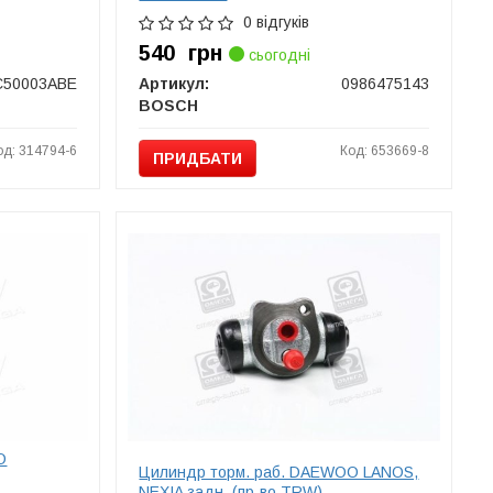
0 відгуків
540
грн
сьогодні
C50003ABE
Артикул:
0986475143
BOSCH
од: 314794-6
Код: 653669-8
ПРИДБАТИ
O
Цилиндр торм. раб. DAEWOO LANOS,
NEXIA задн. (пр-во TRW)