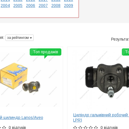
2004
2005
2006
2007
2008
2009
я:
за рейтингом
Результа
Топ продажів
Т
Циліндр гальмівний робочий 
й цилиндр Lanos/Aveo
LPR)
0 відгуків
0 відгуків