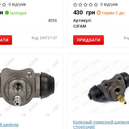
0 відгуків
0 відгуків
рн
430
грн
сьогодні
термін 2 дн.
4556
Артикул:
CIFAM
Код: 180717-37
Ко
АТИ
ПРИДБАТИ
Колесный тормозной цилин
й циліндр
C50003ABE