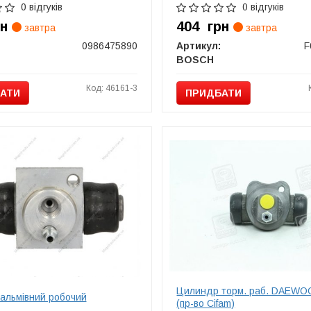
0 відгуків
0 відгуків
рн
404
грн
завтра
завтра
0986475890
Артикул:
F
BOSCH
Код: 46161-3
АТИ
ПРИДБАТИ
Цилиндр торм. раб. DAEW
гальмівний робочий
(пр-во Cifam)