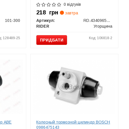
0 відгуків
218
грн
завтра
101-300
Артикул:
RD.434096574718
RIDER
Угорщина
д: 128489-25
Код: 106818-2
ПРИДБАТИ
др ABE
Колесный тормозной цилиндр BOSCH
0986475143