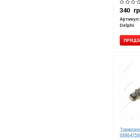
340
г
Артикул:
Delphi
ПРИДБ
Тормозн
09864758