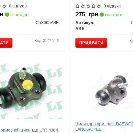
0 відгуків
0 відгуків
рн
275
грн
сьогодні
сьогодні
C5X005ABE
Артикул:
ABE
Код: 314704-6
К
АТИ
ПРИДБАТИ
Цилиндр торм. раб. DAEWO
LANOS/OPEL
тормозной цилиндр LPR 4084