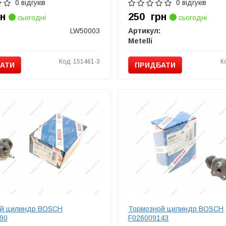
0 відгуків
0 відгуків
рн
250
грн
сьогодні
сьогодні
LW50003
Артикул:
Metelli
Код: 151461-3
К
АТИ
ПРИДБАТИ
ой цилиндр BOSCH
Тормозной цилиндр BOSCH
90
F026009143