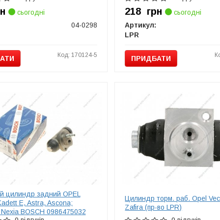
рн
218
грн
сьогодні
сьогодні
04-0298
Артикул:
LPR
Код: 170124-5
К
АТИ
ПРИДБАТИ
й цилиндр задний OPEL
Цилиндр торм. раб. Opel Vect
adett E, Astra, Ascona;
Zafira (пр-во LPR)
Nexia BOSCH 0986475032