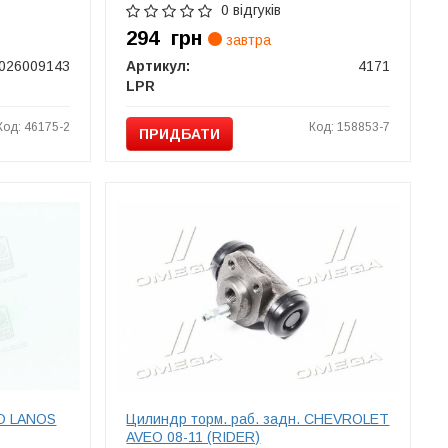
0 відгуків
294
грн
завтра
026009143
Артикул:
4171
LPR
Код: 46175-2
Код: 158853-7
ПРИДБАТИ
OO LANOS
Цилиндр торм. раб. задн. CHEVROLET
AVEO 08-11 (RIDER)