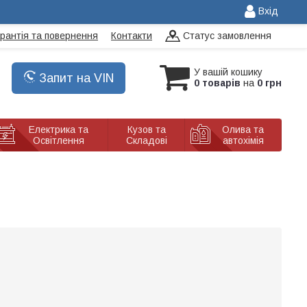
Вхід
арантія та повернення
Контакти
Статус замовлення
У вашій кошику
Запит на VIN
0 товарів
на
0 грн
Електрика та
Кузов та
Олива та
Освітлення
Складові
автохімія