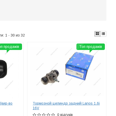
ти:
1 - 30 из 32
оп продажів
Топ продажів
(вир-во
Тормозной цилиндр задний Lanos 1.6i
16V
0 відгуків