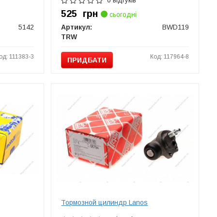
0 відгуків
525
грн
сьогодні
5142
Артикул:
BWD119
TRW
од: 111383-3
Код: 117964-8
ПРИДБАТИ
Тормозной цилиндр Lanos