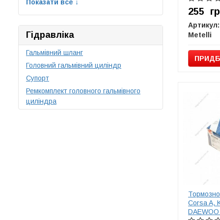
Показати все ↓
255
г
Артикул:
Гідравліка
Metelli
Гальмівний шланг
ПРИДБ
Головний гальмівний циліндр
Супорт
Ремкомплект головного гальмівного
циліндра
Тормозно
Corsa A, K
DAEWOO 