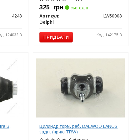
325
грн
сьогодні
4248
Артикул:
LW50008
Delphi
од: 124032-3
Код: 142175-3
ПРИДБАТИ
ra B,
Цилиндр торм. раб. DAEWOO LANOS
задн. (пр-во TRW)