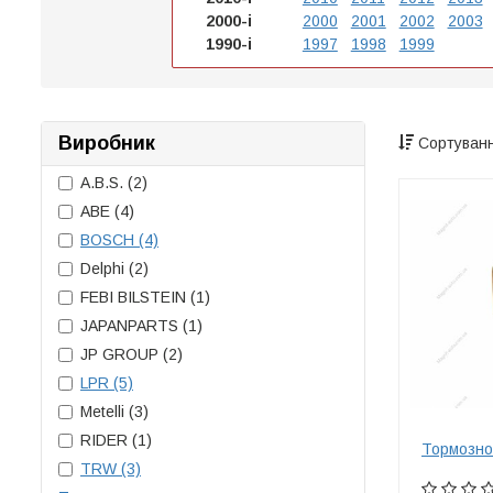
2000-і
2000
2001
2002
2003
1990-і
1997
1998
1999
Виробник
Сортуванн
A.B.S.
(2)
ABE
(4)
BOSCH
(4)
Delphi
(2)
FEBI BILSTEIN
(1)
JAPANPARTS
(1)
JP GROUP
(2)
LPR
(5)
Metelli
(3)
RIDER
(1)
Тормозно
TRW
(3)