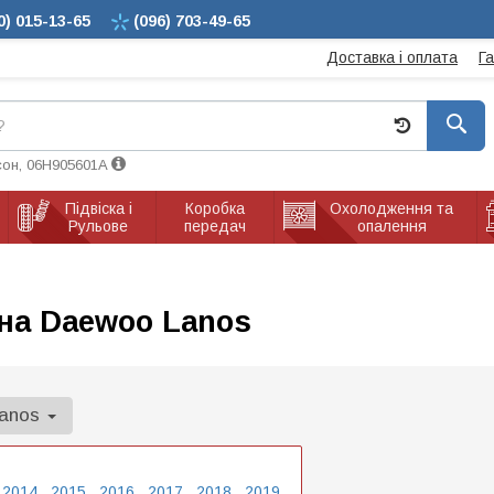
0)
015-13-65
(096)
703-49-65
Доставка і оплата
Г
сон, 06H905601A
Підвіска і
Коробка
Охолодження та
Рульове
передач
опалення
на Daewoo Lanos
anos
2014
2015
2016
2017
2018
2019