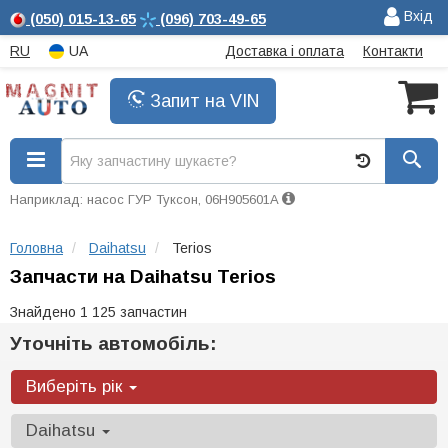
Вхід
(050)
015-13-65
(096)
703-49-65
RU
UA
Доставка і оплата
Контакти
Запит на VIN
Наприклад: насос ГУР Туксон, 06H905601A
Головна
Daihatsu
Terios
Запчасти на Daihatsu Terios
Знайдено 1 125 запчастин
Уточніть автомобіль:
Виберіть рік
Daihatsu