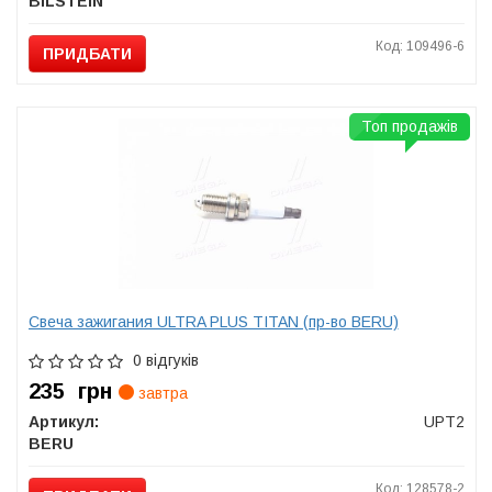
BILSTEIN
Код: 109496-6
ПРИДБАТИ
Топ продажів
Свеча зажигания ULTRA PLUS TITAN (пр-во BERU)
0 відгуків
235
грн
завтра
Артикул:
UPT2
BERU
Код: 128578-2