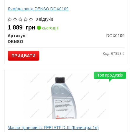
Лямбда зонд DENSO DOX0109
0 відгуків
1 889
грн
сьогодні
Артикул:
DOX0109
DENSO
Код: 67818-5
ПРИДБАТИ
Топ продажів
Масло трансмисс. FEBI ATF D-III (Канистра 1л)