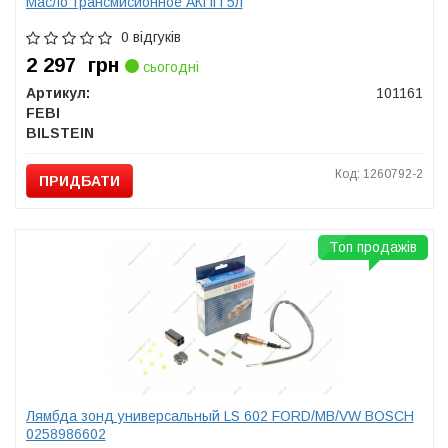
Масло трансмисионное АКПП 5л
0 відгуків
2 297
грн
сьогодні
Артикул:
101161
FEBI
BILSTEIN
Код: 1260792-2
ПРИДБАТИ
Топ продажів
Лямбда зонд универсальный LS 602 FORD/MB/VW BOSCH
0258986602