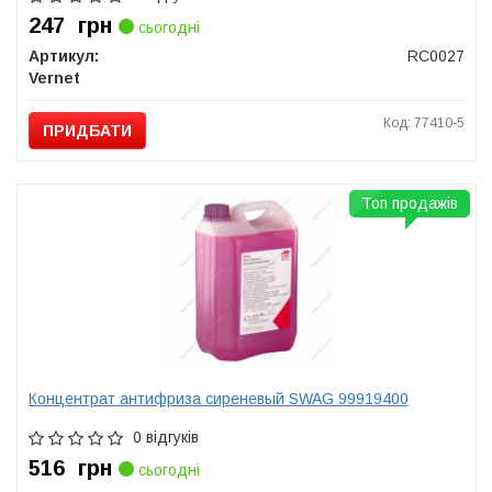
247
грн
сьогодні
Артикул:
RC0027
Vernet
Код: 77410-5
ПРИДБАТИ
Топ продажів
Концентрат антифриза сиреневый SWAG 99919400
0 відгуків
516
грн
сьогодні