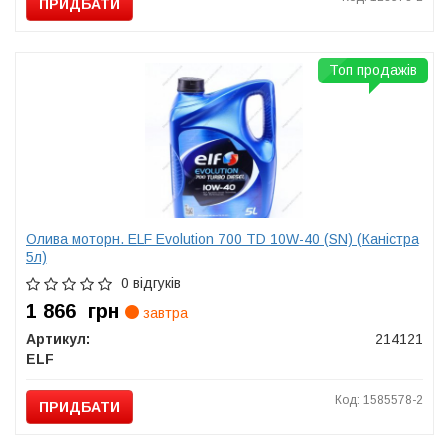
ПРИДБАТИ
Топ продажів
Олива моторн. ELF Evolution 700 TD 10W-40 (SN) (Каністра
5л)
0 відгуків
1 866
грн
завтра
Артикул:
214121
ELF
Код: 1585578-2
ПРИДБАТИ