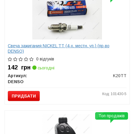
Свеча зажигания NICKEL TT (4-х. местн. уп.) (пр-во
DENSO)
0 відгуків
142
грн
сьогодні
Артикул:
K20TT
DENSO
Код: 101430-5
ПРИДБАТИ
Топ продажів