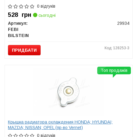
0 відгуків
528
грн
сьогодні
Артикул:
29934
FEBI
BILSTEIN
Код: 128253-3
ПРИДБАТИ
Топ продажів
Крышка радиатора охлаждения HONDA; HYUNDAI;
MAZDA; NISSAN; OPEL (пр-во Vernet)
0 відгуків