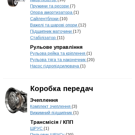
Пружини та ресори
(7)
Опора амортизатора
(1)
Сайлентблоки
(10)
Важелі та шарові опори
(12)
Підшипник маточини
(17)
Стабілізатор
(11)
Рульове управління
Рульова рейка та кріплення
(1)
Рульова тяга та наконечник
(20)
Насос гідропідсилювача
(1)
Коробка передач
Зчеплення
Комплект зчеплення
(3)
Вижимний підшипник
(1)
Трансмісія / КПП
ШРУС
(1)
Пильовик ШРУСу
(20)