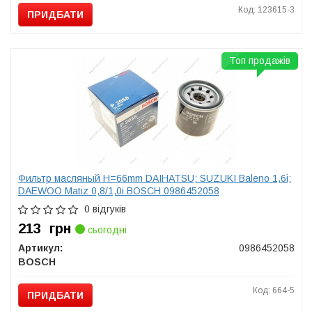
Код: 123615-3
ПРИДБАТИ
Топ продажів
Фильтр масляный H=66mm DAIHATSU; SUZUKI Baleno 1,6i;
DAEWOO Matiz 0,8/1,0i BOSCH 0986452058
0 відгуків
213
грн
сьогодні
Артикул:
0986452058
BOSCH
Код: 664-5
ПРИДБАТИ