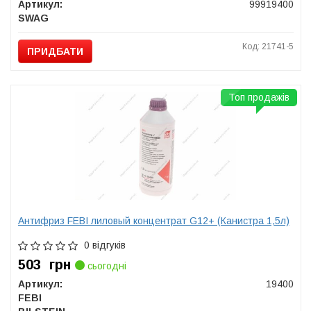
Артикул:
99919400
SWAG
Код: 21741-5
ПРИДБАТИ
Топ продажів
Антифриз FEBI лиловый концентрат G12+ (Канистра 1,5л)
0 відгуків
503
грн
сьогодні
Артикул:
19400
FEBI