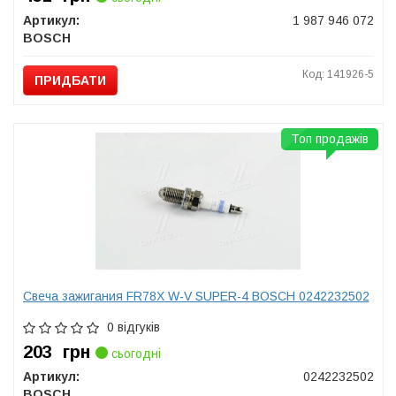
Артикул:
1 987 946 072
BOSCH
Код: 141926-5
ПРИДБАТИ
Топ продажів
Свеча зажигания FR78X W-V SUPER-4 BOSCH 0242232502
0 відгуків
203
грн
сьогодні
Артикул:
0242232502
BOSCH