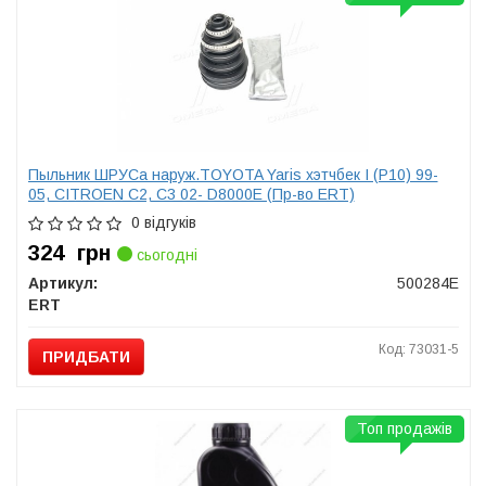
Пыльник ШРУСа наруж.TOYOTA Yaris хэтчбек I (P10) 99-
05, CITROEN С2, С3 02- D8000E (Пр-во ERT)
0 відгуків
324
грн
сьогодні
Артикул:
500284E
ERT
Код: 73031-5
ПРИДБАТИ
Топ продажів