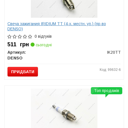
Свеча зажигания IRIDIUM TT (4-х. местн. уп.) (пр-во
DENSO)
0 відгуків
511
грн
сьогодні
Артикул:
IK20TT
DENSO
Код: 99632-6
ПРИДБАТИ
Топ продажів