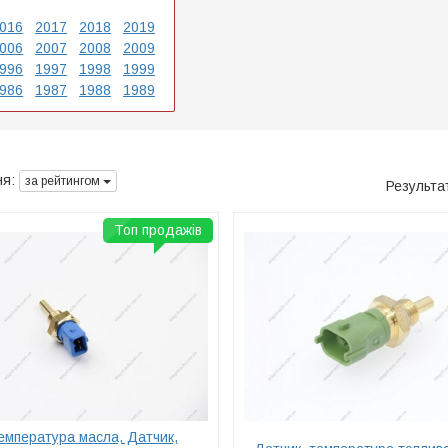
016
2017
2018
2019
006
2007
2008
2009
996
1997
1998
1999
986
1987
1988
1989
я:
за рейтингом
Результа
Топ продажів
емпература масла, Датчик,