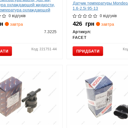
Датчик температуры Mondeo/
ура охлаждающей жидкости,
1.6-2.5i 95-13
температура охлаждающей
 Датчик, температура
0 відгуків
0 відгуків
щей жидкости FACET 73225
рн
426
грн
завтра
завтра
7.3225
Артикул:
FACET
Код: 221751-44
Ко
АТИ
ПРИДБАТИ