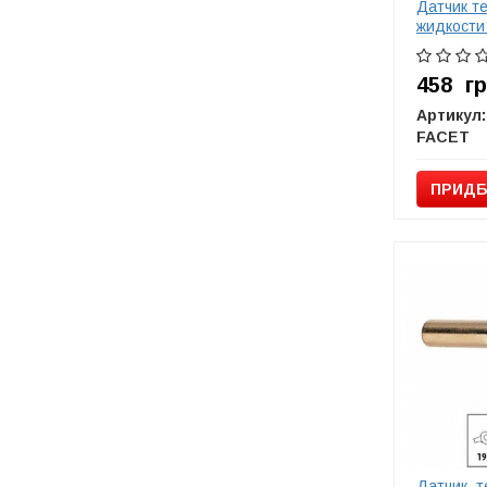
Датчик т
жидкости
458
г
Артикул:
FACET
ПРИДБ
Датчик, т