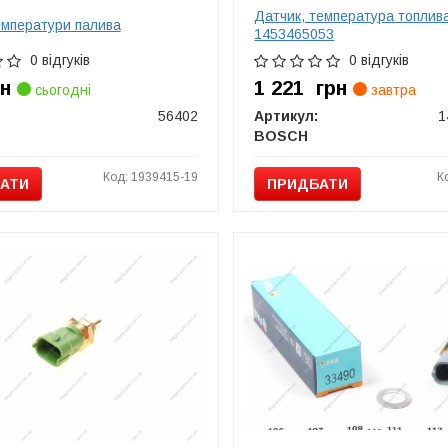
Датчик, температура топли
емператури палива
1453465053
0 відгуків
0 відгуків
рн
1 221
грн
сьогодні
завтра
56402
Артикул:
1
BOSCH
Код: 1939415-19
К
АТИ
ПРИДБАТИ