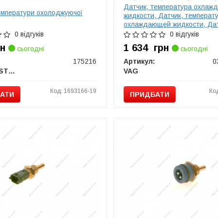
Датчик, температура охла
емператури охолоджуючої
жидкости, Датчик, температ
охлаждающей жидкости, Дат
температура охлаждающей 
0 відгуків
0 відгуків
VOLKSWAGEN 038906081B
рн
1 634
грн
сьогодні
сьогодні
175216
Артикул:
0
FEBI BILSTEIN
VAG
Код: 1693166-19
Ко
АТИ
ПРИДБАТИ