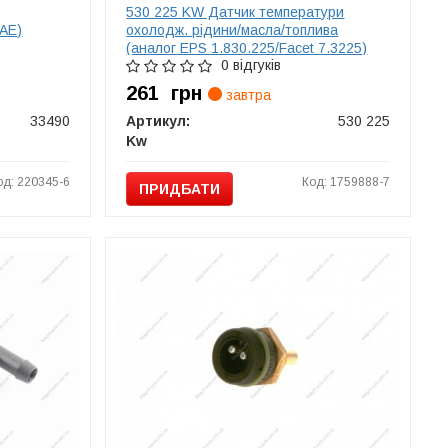
530 225 KW Датчик температури
FAE)
охолодж. рідини/масла/топлива
(аналог EPS 1.830.225/Facet 7.3225)
0 відгуків
261
грн
завтра
33490
Артикул:
530 225
Kw
од: 220345-6
Код: 1759888-7
ПРИДБАТИ