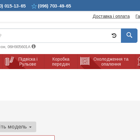
0)
015-13-65
(096)
703-49-65
Доставка і оплата
Г
сон, 06H905601A
Підвіска і
Коробка
Охолодження та
Рульове
передач
опалення
іть модель