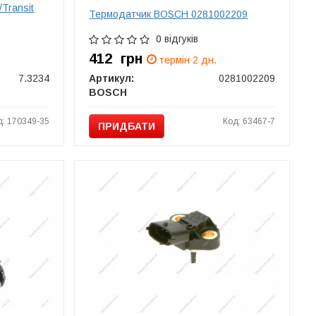
Transit
Термодатчик BOSCH 0281002209
0 відгуків
412
грн
термін 2 дн.
7.3234
Артикул:
0281002209
BOSCH
д: 170349-35
Код: 63467-7
ПРИДБАТИ