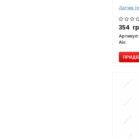
Датчик т
354
г
Артикул:
Aic
ПРИДБ