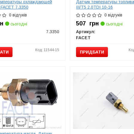
емпературы охлаждающей
Датчик температуры топлив
 FACET 7.3350
III/T5 2.0TDI 10-16
0 відгуків
0 відгуків
рн
507
грн
сьогодні
сьогодні
7.3350
Артикул:
FACET
Код: 11544-15
Ко
АТИ
ПРИДБАТИ
емпература масла, Датчик,