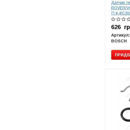
Датчик т
ROVER/VO
\'\'4,4/C
V70/XC60
626
г
Артикул:
BOSCH
ПРИДБ