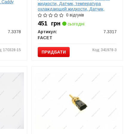
а Caddy
жидкости, Датчик, температура
охлаждающей жидкости, Датчик,
температура охлаждающей жидкости
0 відгуків
FACET 73317
451
грн
сьогодні
7.3378
Артикул:
7.3317
FACET
д: 170328-15
Код: 341978-3
ПРИДБАТИ