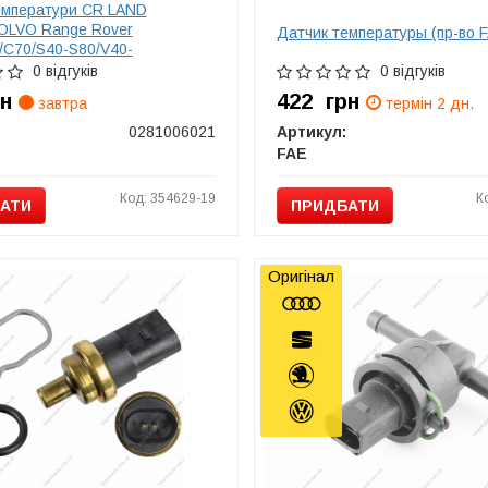
емператури CR LAND
LVO Range Rover
Датчик температуры (пр-во 
30/C70/S40-S80/V40-
/XC70
0 відгуків
0 відгуків
рн
422
грн
завтра
термін 2 дн.
0281006021
Артикул:
FAE
Код: 354629-19
К
АТИ
ПРИДБАТИ
Оригінал