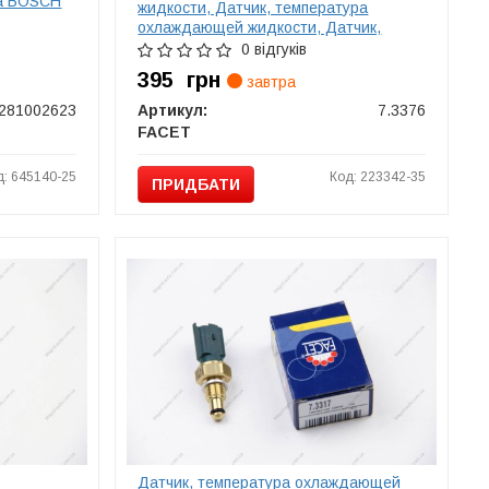
ва BOSCH
жидкости, Датчик, температура
охлаждающей жидкости, Датчик,
температура охлаждающей жидкости
0 відгуків
FACET 73376
395
грн
завтра
281002623
Артикул:
7.3376
FACET
д: 645140-25
Код: 223342-35
ПРИДБАТИ
Датчик, температура охлаждающей