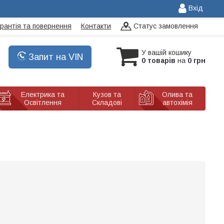
Вхід
арантія та повернення
Контакти
Статус замовлення
У вашій кошику
Запит на VIN
0 товарів
на
0 грн
Електрика та
Кузов та
Олива та
Освітлення
Складові
автохімія