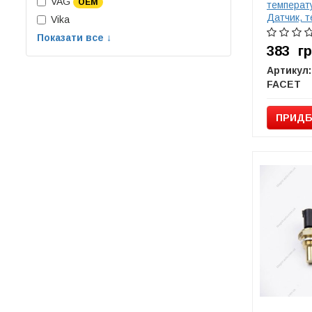
VAG
OEM
температ
Датчик, 
Vika
жидкости,
Показати все ↓
охлаждаю
383
г
Артикул:
FACET
ПРИДБ