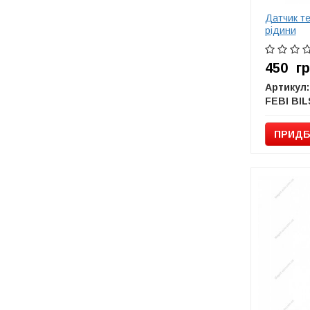
Датчик т
рідини
450
г
Артикул:
ПРИДБ