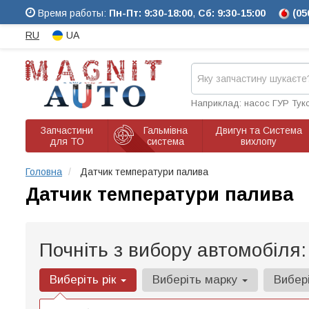
Время работы:
Пн-Пт: 9:30-18:00
,
Сб: 9:30-15:00
(05
RU
UA
Наприклад: насос ГУР Тук
Запчастини
Гальмівна
Двигун та Система
для ТО
система
вихлопу
Головна
Датчик температури палива
Датчик температури палива
Почніть з вибору автомобіля:
Виберіть рік
Виберіть марку
Вибер