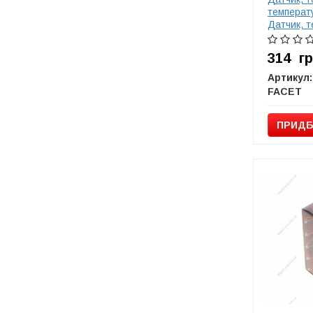
температ
Датчик, 
жидкости,
охлаждаю
314
г
Артикул:
FACET
ПРИДБ