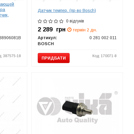
ждающей
ура
Датчик темпер. (пр-во Bosch)
чик,
жидкости
0 відгуків
2 289
грн
термін 2 дн.
38906081B
Артикул:
0 281 002 011
BOSCH
д: 387575-18
Код: 170071-8
ПРИДБАТИ