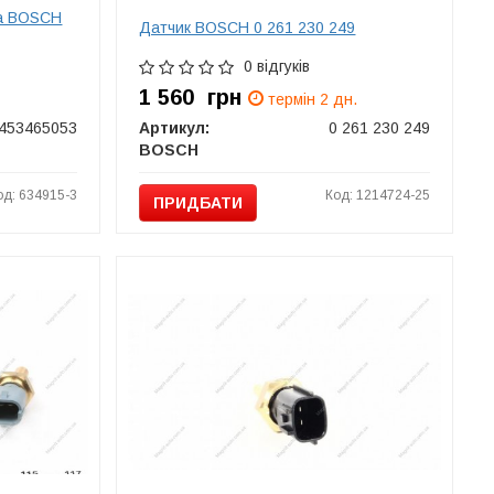
ва BOSCH
Датчик BOSCH 0 261 230 249
0 відгуків
1 560
грн
термін 2 дн.
453465053
Артикул:
0 261 230 249
BOSCH
од: 634915-3
Код: 1214724-25
ПРИДБАТИ