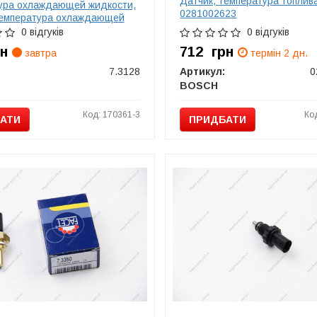
Датчик, температура топли
ура охлаждающей жидкости,
0281002623
температура охлаждающей
 Датчик, температура
0 відгуків
0 відгуків
щей жидкости FACET 73128
рн
712
грн
завтра
термін 2 дн.
7.3128
Артикул:
0
BOSCH
Код: 170361-3
Ко
АТИ
ПРИДБАТИ