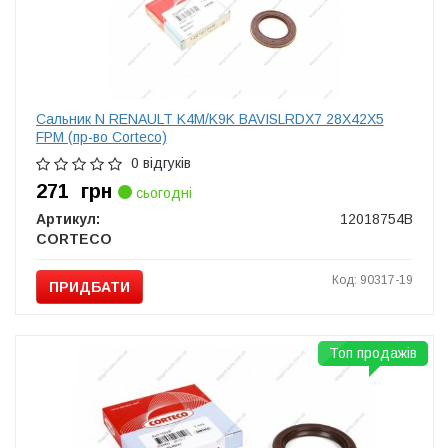
Сальник N RENAULT K4M/K9K BAVISLRDX7 28X42X5
FPM (пр-во Corteco)
0 відгуків
271
грн
сьогодні
Артикул:
12018754B
CORTECO
Код: 90317-19
ПРИДБАТИ
Топ продажів