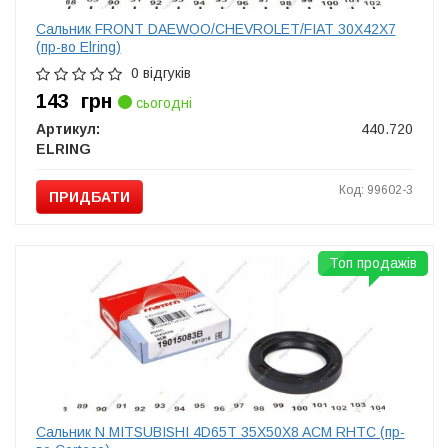
Сальник FRONT DAEWOO/CHEVROLET/FIAT 30X42X7
(пр-во Elring)
0 відгуків
143
грн
сьогодні
Артикул:
440.720
ELRING
Код: 99602-3
ПРИДБАТИ
Топ продажів
Сальник N MITSUBISHI 4D65T 35X50X8 ACM RHTC (пр-