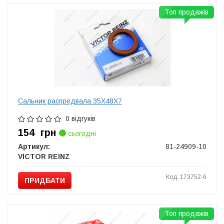
Топ продажів
Сальник распредвала 35X48X7
0 відгуків
154
грн
сьогодні
Артикул:
81-24909-10
VICTOR REINZ
Код: 173752-6
ПРИДБАТИ
Топ продажів