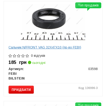
Топ продажів
Сальник N/FRONT VAG 32X47X10 (пр-во FEBI)
0 відгуків
185
грн
сьогодні
Артикул:
03598
FEBI
BILSTEIN
Код: 136996-3
ПРИДБАТИ
Топ продажів