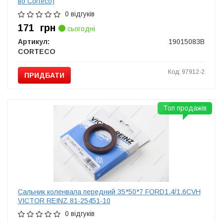
во Corteco)
0 відгуків
171
грн
сьогодні
Артикул:
19015083B
CORTECO
Код: 97912-2
ПРИДБАТИ
Топ продажів
Сальник коленвала передний 35*50*7 FORD1.4/1.6CVH
VICTOR REINZ 81-25451-10
0 відгуків