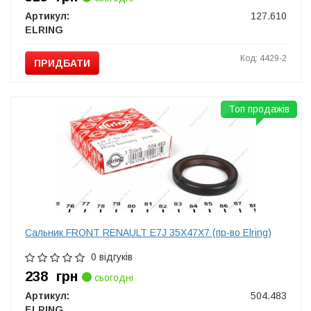
Артикул:
127.610
ELRING
Код: 4429-2
ПРИДБАТИ
Топ продажів
Сальник FRONT RENAULT E7J 35X47X7 (пр-во Elring)
0 відгуків
238
грн
сьогодні
Артикул:
504.483
ELRING