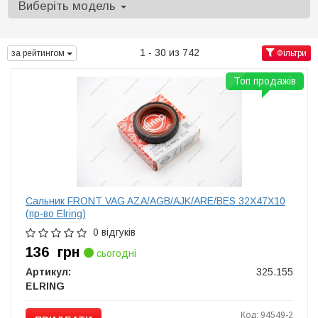
Виберіть модель
1 - 30 из 742
за рейтингом
Фільтри
Топ продажів
Сальник FRONT VAG AZA/AGB/AJK/ARE/BES 32X47X10
(пр-во Elring)
0 відгуків
136
грн
сьогодні
Артикул:
325.155
ELRING
Код: 94549-2