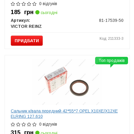
0 відгуків
185
грн
сьогодні
Артикул:
81-17539-50
VICTOR REINZ
Код: 211333-3
ПРИДБАТИ
Топ продажів
Сальник к/вала передний 42*55*7 OPEL X10XE/X12XE
ELRING 127.610
0 відгуків
315
грн
сьогодні