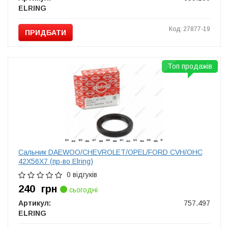
ELRING
Код: 27877-19
ПРИДБАТИ
Топ продажів
Сальник DAEWOO/CHEVROLET/OPEL/FORD CVH/OHC
42X56X7 (пр-во Elring)
0 відгуків
240
грн
сьогодні
Артикул:
757.497
ELRING