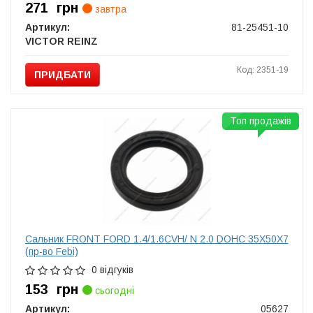
271
грн
завтра
Артикул:
81-25451-10
VICTOR REINZ
Код: 2351-19
ПРИДБАТИ
Топ продажів
Сальник FRONT FORD 1.4/1.6CVH/ N 2.0 DOHC 35X50X7
(пр-во Febi)
0 відгуків
153
грн
сьогодні
Артикул:
05627