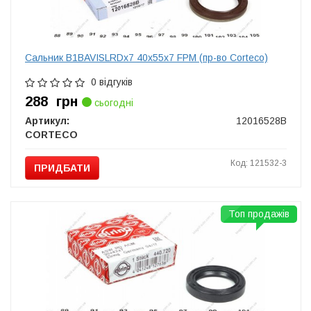
Сальник B1BAVISLRDx7 40x55x7 FPM (пр-во Corteco)
0 відгуків
288
грн
сьогодні
Артикул:
12016528B
CORTECO
Код: 121532-3
ПРИДБАТИ
Топ продажів