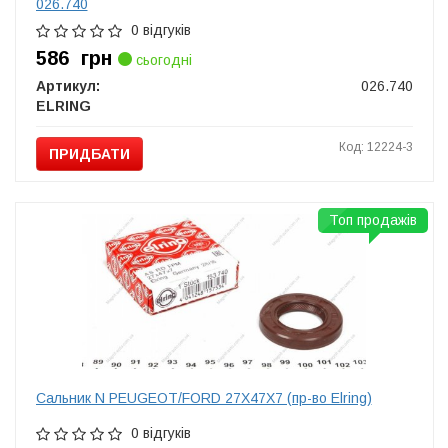
026.740
0 відгуків
586
грн
сьогодні
Артикул:
026.740
ELRING
Код: 12224-3
ПРИДБАТИ
Топ продажів
Сальник N PEUGEOT/FORD 27X47X7 (пр-во Elring)
0 відгуків