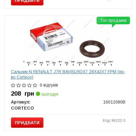
ПРИДБАТИ
Топ продажів
Сальник N RENAULT J7R BAVISLRDX7 28X42X7 FPM (пр-
во Corteco)
0 відгуків
208
грн
сьогодні
Артикул:
16012080B
CORTECO
Код: 96222-3
ПРИДБАТИ