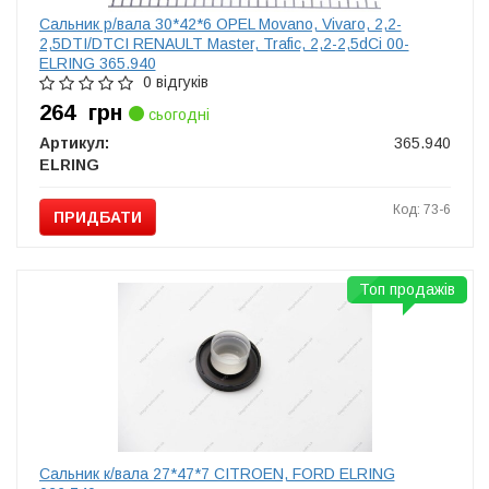
Сальник р/вала 30*42*6 OPEL Movano, Vivaro, 2,2-
2,5DTI/DTCI RENAULT Master, Trafic, 2,2-2,5dCi 00-
ELRING 365.940
0 відгуків
264
грн
сьогодні
Артикул:
365.940
ELRING
Код: 73-6
ПРИДБАТИ
Топ продажів
Сальник к/вала 27*47*7 CITROEN, FORD ELRING