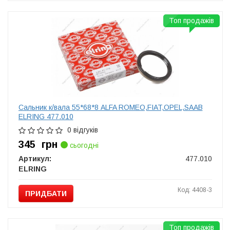
Топ продажів
Сальник к/вала 55*68*8 ALFA ROMEO,FIAT,OPEL,SAAB
ELRING 477.010
0 відгуків
345
грн
сьогодні
Артикул:
477.010
ELRING
Код: 4408-3
ПРИДБАТИ
Топ продажів