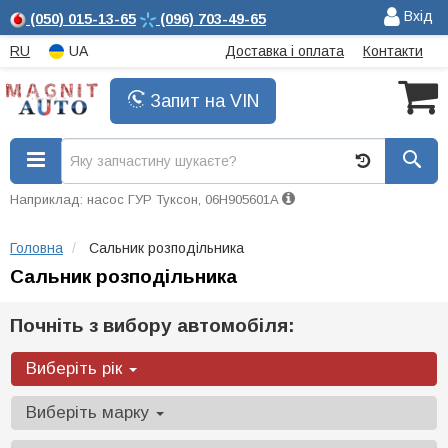
Вхід
(050)
015-13-65
(096)
703-49-65
RU
UA
Доставка і оплата
Контакти
Запит на VIN
Наприклад: насос ГУР Туксон, 06H905601A
Головна
Сальник розподільника
Сальник розподільника
Почніть з вибору автомобіля:
Виберіть рік
Виберіть марку