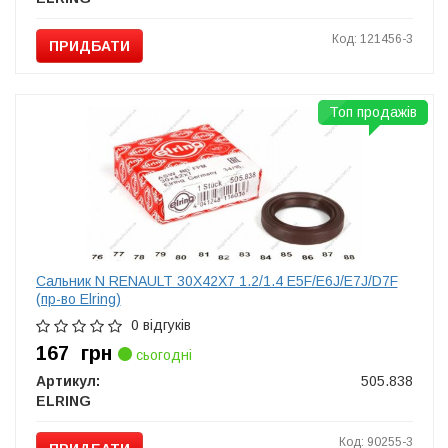
Код: 121456-3
ПРИДБАТИ
Топ продажів
Сальник N RENAULT 30X42X7 1.2/1.4 E5F/E6J/E7J/D7F
(пр-во Elring)
0 відгуків
167
грн
сьогодні
Артикул:
505.838
ELRING
Код: 90255-3