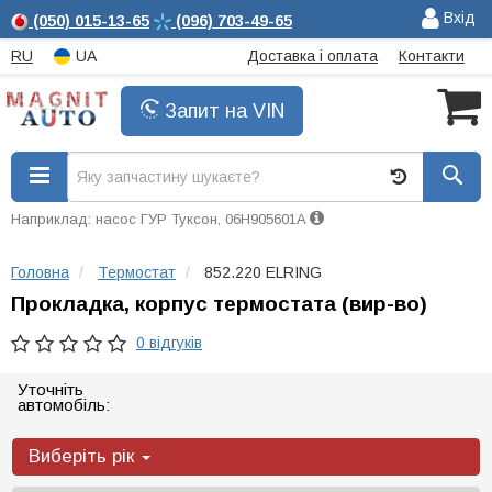
Вхід
(050)
015-13-65
(096)
703-49-65
RU
UA
Доставка і оплата
Контакти
Запит на VIN
Наприклад: насос ГУР Туксон, 06H905601A
Головна
Термостат
852.220 ELRING
Прокладка, корпус термостата (вир-во)
0 відгуків
Уточніть
автомобіль:
Виберіть рік