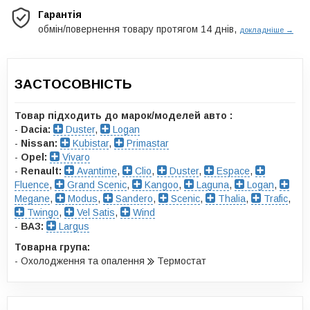
Гарантія
обмін/повернення товару протягом 14 днів,
докладніше →
ЗАСТОСОВНІСТЬ
Товар підходить до марок/моделей авто :
-
Dacia:
Duster
,
Logan
-
Nissan:
Kubistar
,
Primastar
-
Opel:
Vivaro
-
Renault:
Avantime
,
Clio
,
Duster
,
Espace
,
Fluence
,
Grand Scenic
,
Kangoo
,
Laguna
,
Logan
,
Megane
,
Modus
,
Sandero
,
Scenic
,
Thalia
,
Trafic
,
Twingo
,
Vel Satis
,
Wind
-
ВАЗ:
Largus
Товарна група:
- Охолодження та опалення
Термостат