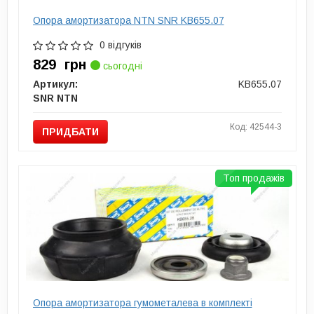
Опора амортизатора NTN SNR KB655.07
0 відгуків
829
грн
сьогодні
Артикул:
KB655.07
SNR NTN
Код: 42544-3
ПРИДБАТИ
Топ продажів
Опора амортизатора гумометалева в комплекті