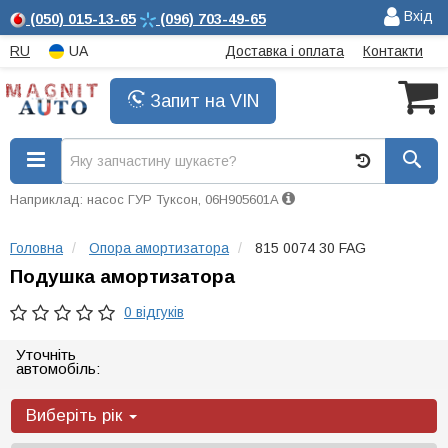
Вхід
(050)
015-13-65
(096)
703-49-65
RU
UA
Доставка і оплата
Контакти
Запит на VIN
Наприклад: насос ГУР Туксон, 06H905601A
Головна
Опора амортизатора
815 0074 30 FAG
Подушка амортизатора
0 відгуків
Уточніть
автомобіль:
Виберіть рік