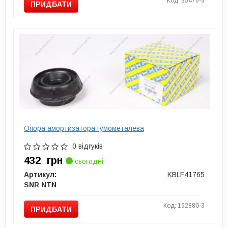
Код: 35476-3
ПРИДБАТИ
Опора амортизатора гумометалева
0 відгуків
432
грн
сьогодні
Артикул:
KBLF41765
SNR NTN
Код: 162880-3
ПРИДБАТИ