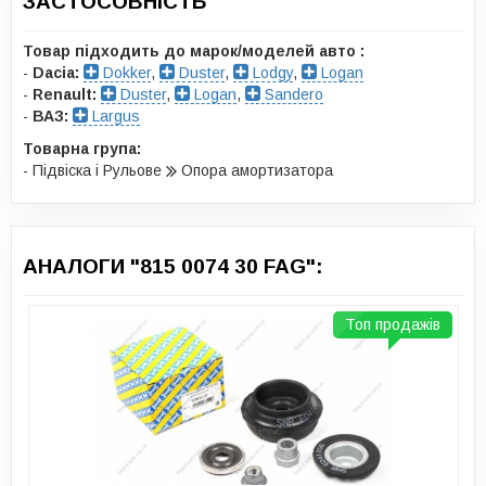
ЗАСТОСОВНІСТЬ
Товар підходить до марок/моделей авто :
-
Dacia:
Dokker
,
Duster
,
Lodgy
,
Logan
-
Renault:
Duster
,
Logan
,
Sandero
-
ВАЗ:
Largus
Товарна група:
- Підвіска і Рульове
Опора амортизатора
АНАЛОГИ "815 0074 30 FAG":
Топ продажів