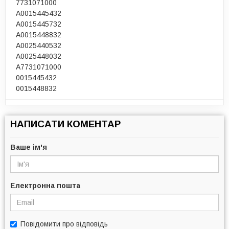
7731071000
A0015445432
A0015445732
A0015448832
A0025440532
A0025448032
A7731071000
0015445432
0015448832
НАПИСАТИ КОМЕНТАР
Ваше ім'я
Електронна пошта
Повідомити про відповідь