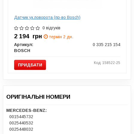
Датчик ук.поворота (пр-во Bosch)
0 відгуків
2 194
грн
термін 2 дн.
Артикул:
0 335 215 154
BOSCH
Код: 158522-25
ПРИДБАТИ
ОРИГІНАЛЬНІ НОМЕРИ
MERCEDES-BENZ:
0015445732
0025440532
0025448032