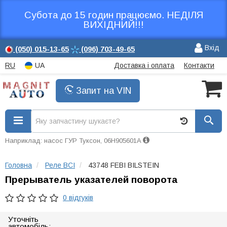
Субота до 15 годин працюємо. НЕДІЛЯ
ВИХІДНИЙ!!!
Вхід
(050)
015-13-65
(096)
703-49-65
RU
UA
Доставка і оплата
Контакти
Запит на VIN
Наприклад: насос ГУР Туксон, 06H905601A
Головна
Реле ВСІ
43748 FEBI BILSTEIN
Прерыватель указателей поворота
0 відгуків
Уточніть
автомобіль: