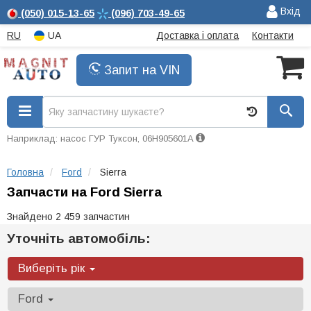
Вхід
(050)
015-13-65
(096)
703-49-65
RU
UA
Доставка і оплата
Контакти
Запит на VIN
Наприклад: насос ГУР Туксон, 06H905601A
Головна
Ford
Sierra
Запчасти на Ford Sierra
Знайдено 2 459 запчастин
Уточніть автомобіль:
Виберіть рік
Ford