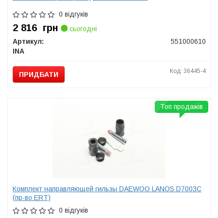
0 відгуків
2 816
грн
сьогодні
Артикул:
551000610
INA
Код: 36445-4
ПРИДБАТИ
Топ продажів
Комплект направляющей гильзы DAEWOO LANOS D7003C
(пр-во ERT)
0 відгуків