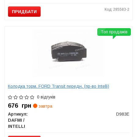
Код: 285583-2
ПРИДБАТИ
Топ продажів
Колодка торм. FORD Transit передн. (пр-во Intelli)
0 відгуків
676
грн
завтра
Артикул:
D983E
DAFMI /
INTELLI