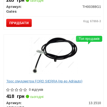
283
грн
сьогодні
Артикул:
TH00388G1
Gates
Код: 67866-3
ПРИДБАТИ
Топ продажів
Трос спидометра FORD SIERRA (пр-во Adriauto)
0 відгуків
418
грн
сьогодні
Артикул:
13.1510