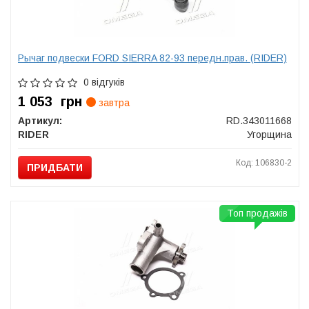
Рычаг подвески FORD SIERRA 82-93 передн.прав. (RIDER)
0 відгуків
1 053
грн
завтра
Артикул:
RD.343011668
RIDER
Угорщина
Код: 106830-2
ПРИДБАТИ
Топ продажів