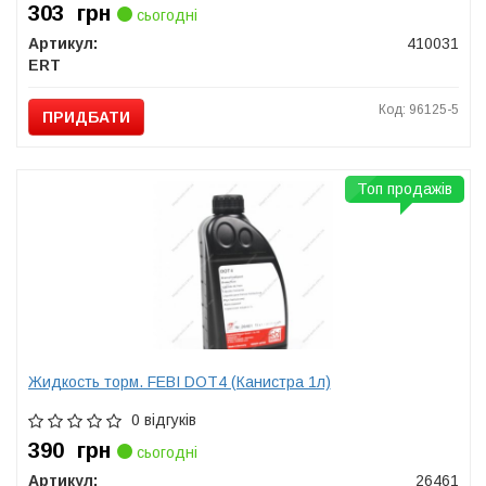
303
грн
сьогодні
Артикул:
410031
ERT
Код: 96125-5
ПРИДБАТИ
Топ продажів
Жидкость торм. FEBI DOT4 (Канистра 1л)
0 відгуків
390
грн
сьогодні
Артикул:
26461