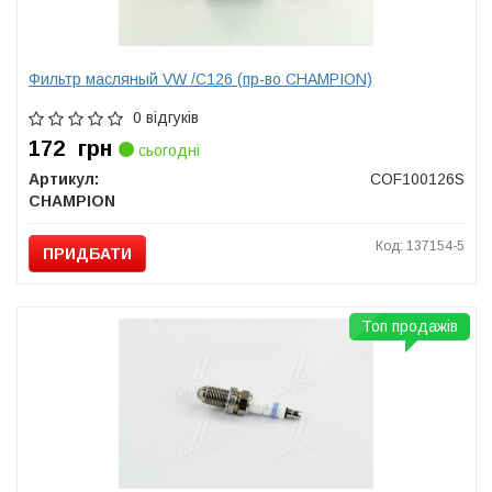
Фильтр масляный VW /C126 (пр-во CHAMPION)
0 відгуків
172
грн
сьогодні
Артикул:
COF100126S
CHAMPION
Код: 137154-5
ПРИДБАТИ
Топ продажів