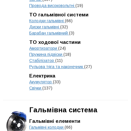
Провода високовольтні
(19)
ТО гальмівної системи
Колодки гальмівні
(66)
Диски гальмівні
(32)
Барабан гальмівний
(3)
ТО ходової частини
Амортизатори
(24)
Пружина підвіски
(18)
Стабілізатор
(11)
Рульова тяга та наконечник
(27)
Електрика
Акумулятор
(33)
Свічки
(137)
Гальмівна система
Гальмівні елементи
Гальмівні колодки
(66)