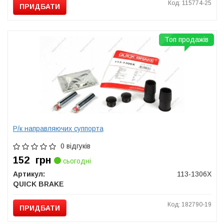
Код: 115774-25
ПРИДБАТИ
Топ продажів
Р/к направляючих суппорта
0 відгуків
152
грн
сьогодні
Артикул:
113-1306X
QUICK BRAKE
Код: 182790-19
ПРИДБАТИ