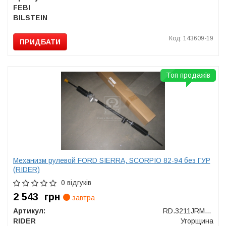
FEBI
BILSTEIN
Код: 143609-19
ПРИДБАТИ
Топ продажів
Механизм рулевой FORD SIERRA, SCORPIO 82-94 без ГУР
(RIDER)
0 відгуків
2 543
грн
завтра
Артикул:
RD.3211JRM122
RIDER
Угорщина