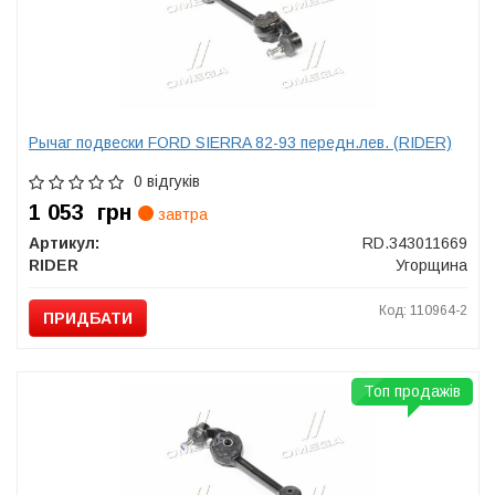
Рычаг подвески FORD SIERRA 82-93 передн.лев. (RIDER)
0 відгуків
1 053
грн
завтра
Артикул:
RD.343011669
RIDER
Угорщина
Код: 110964-2
ПРИДБАТИ
Топ продажів