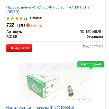
Насос водяной FORD SIERRA 88-93, TRANSIT 91-94
(RIDER)
1 відгук
722
грн
завтра
Артикул:
RD.150165251
RIDER
Угорщина
Код: 104721-2
ПРИДБАТИ
Топ продажів
Натяжитель цепи привода INA 551000610