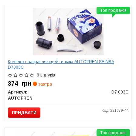
Топ продажів
Комплект направляющей гильзы AUTOFREN SEINSA
D7003C
0 відгуків
374
грн
завтра
Артикул:
D7 003C
AUTOFREN
Код: 221679-44
ПРИДБАТИ
Топ продажів