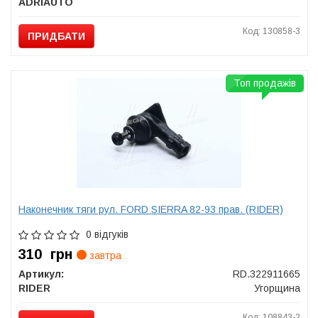
ADRIAUTO
Код: 130858-3
ПРИДБАТИ
Топ продажів
Наконечник тяги рул. FORD SIERRA 82-93 прав. (RIDER)
0 відгуків
310
грн
завтра
Артикул:
RD.322911665
RIDER
Угорщина
Код: 108843-2